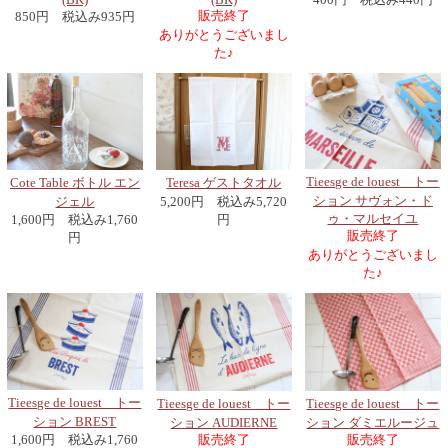
販売終了
850円 税込み935円
ありがとうございまし
た♪
Tieesge de louest トー
Cote Table ボトル エン
Teresa ゲストタオル
ション サヴォン・ド
ジェル
5,200円 税込み5,720
ゥ・マルセイユ
1,600円 税込み1,760
円
販売終了
円
ありがとうございまし
た♪
Tieesge de louest トー
Tieesge de louest トー
Tieesge de louest トー
ション BREST
ション AUDIERNE
ション ダミエルージュ
販売終了
販売終了
1,600円 税込み1,760