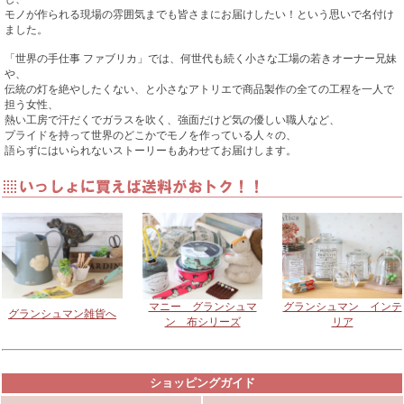
モノが作られる現場の雰囲気までも皆さまにお届けしたい！という思いで名付け
ました。
「世界の手仕事 ファブリカ」では、何世代も続く小さな工場の若きオーナー兄妹
や、
伝統の灯を絶やしたくない、と小さなアトリエで商品製作の全ての工程を一人で
担う女性、
熱い工房で汗だくでガラスを吹く、強面だけど気の優しい職人など、
プライドを持って世界のどこかでモノを作っている人々の、
語らずにはいられないストーリーもあわせてお届けします。
マニー グランシュマ
グランシュマン インテ
グランシュマン雑貨へ
ン 布シリーズ
リア
ショッピングガイド