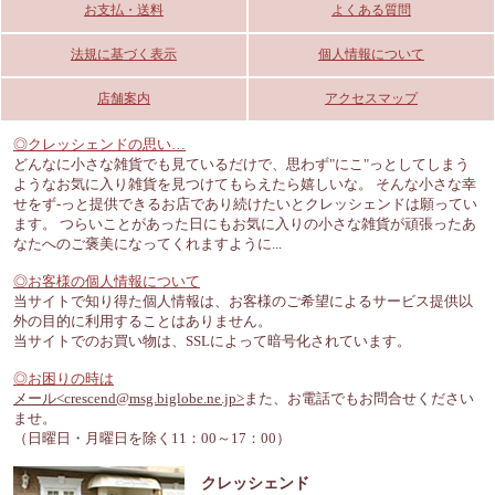
お支払・送料
よくある質問
法規に基づく表示
個人情報について
店舗案内
アクセスマップ
◎クレッシェンドの思い…
どんなに小さな雑貨でも見ているだけで、思わず"にこ"っとしてしまう
ようなお気に入り雑貨を見つけてもらえたら嬉しいな。 そんな小さな幸
せをず-っと提供できるお店であり続けたいとクレッシェンドは願ってい
ます。 つらいことがあった日にもお気に入りの小さな雑貨が頑張ったあ
なたへのご褒美になってくれますように...
◎お客様の個人情報について
当サイトで知り得た個人情報は、お客様のご希望によるサービス提供以
外の目的に利用することはありません。
当サイトでのお買い物は、SSLによって暗号化されています。
◎お困りの時は
メール<crescend@msg.biglobe.ne.jp>
また、お電話でもお問合せください
ませ。
（日曜日・月曜日を除く11：00～17：00）
クレッシェンド