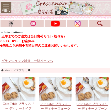
MENU
-- Information --
正午までのご注文は当日出荷可(日・祝休み)
※8/13～8/16 お盆休み
◆来店ご予約制◆希望日時のご連絡お願いいたします。
グランシュマン雑貨 一覧ページへ
◆Fabrica ファブリカ◆
Cote Table ブラッスリ
Cote Table ブラッスリ
Cote Table ブラッスリ
ー ディナーナイフ
ー ディナーフォーク
ー ディナースプーン