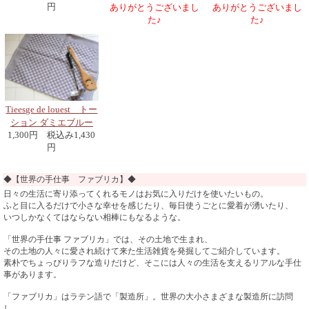
円
ありがとうございまし
ありがとうございまし
た♪
た♪
Tieesge de louest トー
ション ダミエブルー
1,300円 税込み1,430
円
◆【世界の手仕事 ファブリカ】◆
日々の生活に寄り添ってくれるモノはお気に入りだけを使いたいもの。
ふと目に入るだけで小さな幸せを感じたり、毎日使うごとに愛着が湧いたり、
いつしかなくてはならない相棒にもなるような。
「世界の手仕事 ファブリカ」では、その土地で生まれ、
その土地の人々に愛され続けて来た生活雑貨を発掘してご紹介しています。
素朴でちょっぴりラフな造りだけど、そこには人々の生活を支えるリアルな手仕
事があります。
「ファブリカ」はラテン語で「製造所」。世界の大小さまざまな製造所に訪問
し、