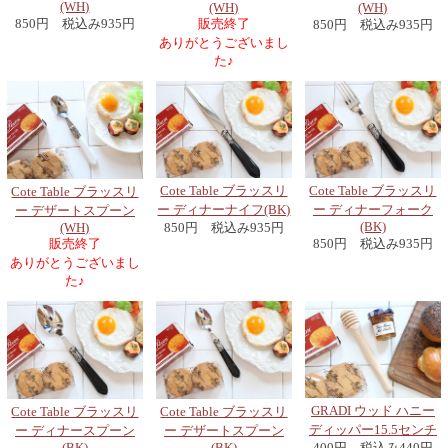
(WH)
(WH)
(WH)
販売終了
850円 税込み935円
850円 税込み935円
ありがとうございまし
た♪
Cote Table ブラッスリ
Cote Table ブラッスリ
Cote Table ブラッスリ
ー ディナーナイフ(BK)
ー ディナーフォーク
ー デザートスプーン
(BK)
(WH)
850円 税込み935円
販売終了
850円 税込み935円
ありがとうございまし
た♪
GRADI ウッド ハニー
Cote Table ブラッスリ
Cote Table ブラッスリ
ディッパー15.5センチ
ー ディナースプーン
ー デザートスプーン
(BK)
(BK)
400円 税込み440円