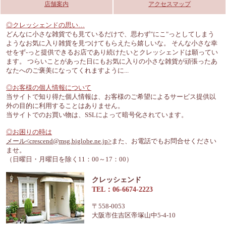
店舗案内
アクセスマップ
◎クレッシェンドの思い…
どんなに小さな雑貨でも見ているだけで、思わず"にこ"っとしてしまう
ようなお気に入り雑貨を見つけてもらえたら嬉しいな。 そんな小さな幸
せをず-っと提供できるお店であり続けたいとクレッシェンドは願ってい
ます。 つらいことがあった日にもお気に入りの小さな雑貨が頑張ったあ
なたへのご褒美になってくれますように...
◎お客様の個人情報について
当サイトで知り得た個人情報は、お客様のご希望によるサービス提供以
外の目的に利用することはありません。
当サイトでのお買い物は、SSLによって暗号化されています。
◎お困りの時は
メール<crescend@msg.biglobe.ne.jp>
また、お電話でもお問合せください
ませ。
（日曜日・月曜日を除く11：00～17：00）
クレッシェンド
TEL：06-6674-2223
〒558-0053
大阪市住吉区帝塚山中5-4-10