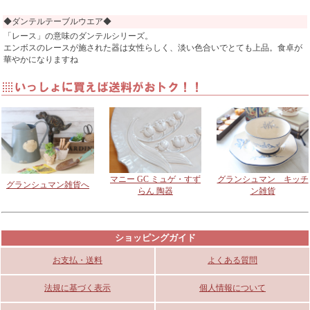
◆ダンテルテーブルウエア◆
「レース」の意味のダンテルシリーズ。
エンボスのレースが施された器は女性らしく、淡い色合いでとても上品。食卓が
華やかになりますね
マニー GC ミュゲ・すず
グランシュマン キッチ
グランシュマン雑貨へ
らん 陶器
ン雑貨
ショッピングガイド
お支払・送料
よくある質問
法規に基づく表示
個人情報について