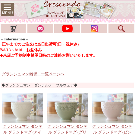
MENU
-- Information --
正午までのご注文は当日出荷可(日・祝休み)
※8/13～8/16 お盆休み
◆来店ご予約制◆希望日時のご連絡お願いいたします。
グランシュマン雑貨 一覧ページへ
◆グランシュマン ダンテルテーブルウェア◆
グランシュマン ダンテ
グランシュマン ダンテ
グランシュマン ダンテ
ル グランドマグ (アイ
ル グランドマグ (グリ
ル グランドマグ (ピン