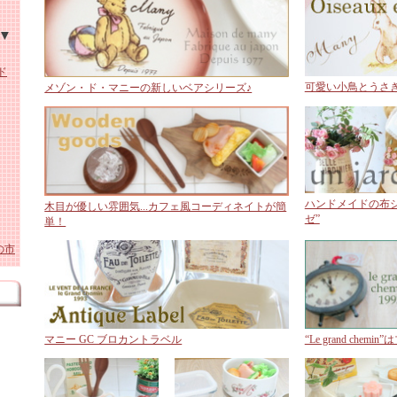
ア
ーロ
ング
ド
ロー
布シ
ーパ
可愛い小鳥とうさ
メゾン・ド・マニーの新しいベアシリーズ♪
陶器
ト
ホー
ワイ
ホー
・照
ーロ
貨
 ガ
雑貨
ロー
ハンドメイドの布
木目が優しい雰囲気...カフェ風コーディネイトが簡
 陶
テー
ゼ”
単！
の市
ズ
 陶
陶
エク
ル
ホー
マニー GC ブロカントラベル
“Le grand che
アニ
 陶
ミー
ス