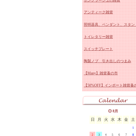
ボンクラージュの雑貨
パッチワークシリーズ
マニー ローズ ホーロー
グランシュマン インテリ
イマン かほり 陶器、ホ
アンティーク雑貨
カフェカーテン
マニー ローズ ガラス他
グランシュマン カーデニ
ー
イマン しおりシリーズ
照明器具、ペンダント、スタン
ヴィクトリアシリーズ
マニー エトフモチーフ 
雑貨
マニー グランシュマン 
イマンももかシリーズ
アンティーク スージーク
トイレタリー雑貨
ローズ柄カットクロス
ズ
マニー レールデュロココ
リーズ
グランシュマン バスケッ
イマン ビビアン 陶器、
ー
アンティーク ブルー&ホ
スイッチプレート
マニー レールデュロココ
グランシュマン スタンド
ロー
イマン スミレ 陶器、ホ
ト
アンティーク ホーロー雑
陶製ノブ 引き出しのつまみ
ロー
マニー レールデュロココ
明器具
グランシュマン キッチン
ー
イマン エマ 陶器、ホー
アンティーク 陶器雑貨
【Many】雑貨蚤の市
ラス
マニー ステンシルローズ
グランシュマン ダンテル
イマン プリンセスローズ
アンティーク その他
【50%OFF】インポート雑貨蚤
器
マニー ブルーローズ シリー
ブルウェア
マニー GC ミュゲ・すずらん
イマン ダイアナローズ 
マニー ノンブルシリーズ
器
マニー グランシュマン 
器、ホーロー
イマン イザベラ 陶器
マニー プチメゾン陶器
リュ
マニー GC ブロカントラベ
イマン クラリス 陶器、
◎ 8月
日
月
火
水
木
金
土
マニー バンドゥメール
マニーGC ウッドクラフト
ロー
イマン ローズバスケット
1
マニー プティ タンジュ
マル
コントワール・デュ・ファ
器、ホーロー
イマン ローレライ ガラ
2
3
4
5
6
7
8