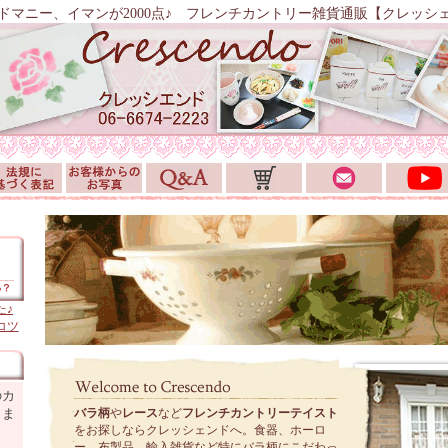
ドマニー、イマンが2000点♪ フレンチカントリー雑貨通販【クレッシ
た♪
コツ
のカ
しま
バラ柄
や
レース
など
フレンチカントリーテイスト
をお探しならクレッシェンドへ。食器、ホーロ
ー、布製品、輸入雑貨など特にバラ柄にこだわっ