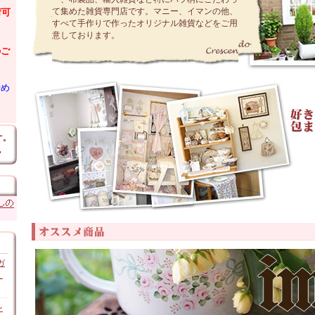
て集めた雑貨専門店です。マニー、イマンの他、
荷可
すべて手作りで作ったオリジナル雑貨などをご用
意しております。
のご
始め
ガ
ミ
ン