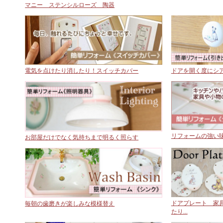
マニー ステンシルローズ 陶器
シリ
ユ
電気を点けたり消したり！スイッチカバー
ドアを開く度にシ
ス
リフォームの強い
お部屋だけでなく気持ちまで明るく照らす
ドアプレート 家
毎朝の歯磨きが楽しみな模様替え
たり...