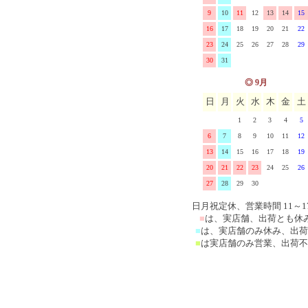
9
10
11
12
13
14
15
マニー クリスマス陶器
ユ
Fabrica ファブリカ
イマンその他の雑貨
16
17
18
19
20
21
22
23
24
25
26
27
28
29
マニー ペイザージュ・ア
30
31
ローズ
マニー ブルーミングガーデ
◎ 9月
日
月
火
水
木
金
土
マニーレコルトシリーズ
1
2
3
4
5
マニー プロヴァンス
6
7
8
9
10
11
12
13
14
15
16
17
18
19
マニー チェリーシリーズ
20
21
22
23
24
25
26
27
28
29
30
マニー デイジー陶磁器&
日月祝定休、営業時間 11～1
ス
マニー クリサンテーム
■
は、実店舗、出荷とも休
■
は、実店舗のみ休み、出荷
■
は実店舗のみ営業、出荷不
マニーポショアール・ド・
ーズ
マニー エルブシリーズ
マニー ヴィオレ 陶器、