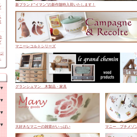
ン
新ブランド“イマン”の新作随時入荷いたします！
プ
ス
ボ
ラ
プ
マニーレコルトシリーズ
オジ
ト
グランシュマン 木製品・家具
チン
他
家具
大好きなマニーの雑貨がいっぱい
マニー プチメゾ