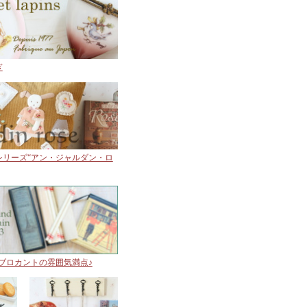
ぎ
シリーズ“アン・ジャルダン・ロ
min”はブロカントの雰囲気満点♪