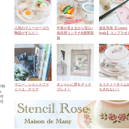
ン・
人気のマニーローズの
中身が見えるから安心♪
波佐見焼【Compra
ン
陶器がずらり！
保存用コンテナ&密閉容
bottle】コンプラ
器
ガラ
マニー シャンドファ
オシャレに壁をディス
もうティータイム
7時
ミーユ テリア
プレイ！
ちきれない！
み
可
可
スリ
ガラ