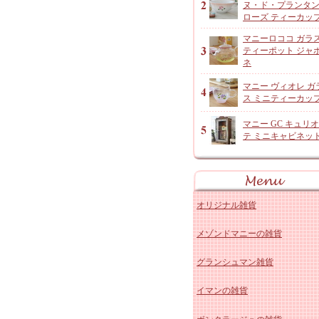
ヌ・ド・プランタ
ローズ ティーカッ
マニーロココ ガラ
ティーポット ジャ
ネ
マニー ヴィオレ ガ
ス ミニティーカッ
マニー GC キュリ
テ ミニキャビネッ
オリジナル雑貨
メゾンドマニーの雑貨
アンジャルダンロゼ
グランシュマン雑貨
オリジナルコットン雑貨
マニー ローズ 陶器キッ
イマンの雑貨
レースドイリーなど
マニー ローズ 陶器その
グランシュマン 木製品・