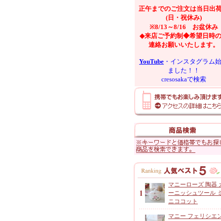
正午までのご注文は当日出
(日・祝休み)
※8/13～8/16 お盆休み
◆来店ご予約制◆希望日時
連絡お願いいたします。
YouTube
・インスタグラム
ました！！
cresosakaで検索
マニーローズ 陶器 
ーニッシュツール 
ニココット
マニー フェリシエ