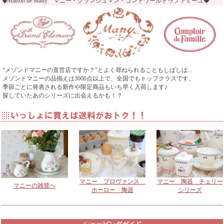
◆Maison de Many マニー・グランシュマン・コントワールドゥファミーユ◆
マニー GC ガラスシェ
マニー ローズ・ア
マニー GC ガラスシェ
ード ドレープアシンメ
ン・ポショワール
ード スカラップ フロ
トリー フロスト
ノブL
スト
7,000円 税込み7,700
800円 税込み880円
“メゾンドマニーの直営店ですか？”とよく尋ねられることもしばしば...
6,650円 税込み7,315
メゾンドマニーの品揃えは3000点以上で、全国でもトップクラスです。
円
円
季節ごとに発表される新作や限定商品もいち早く入荷します♪
探していたあのシリーズに出会えるかも！？
マニー ローズ・ア
マニー スーブニー
マニー ベルルージュ
ン・ポショワール
ル・ダミティエ
陶器 オーバル型ドア
ノブM
陶器 オーバル型ノブ
ノブ
750円 税込み825円
Ｌ
10,000円 税込み
750円 税込み825円
11,000円
マニー プロヴァンス
マニー 陶器 チェリー
マニーの雑貨へ
廃版につき在庫限り
限定品につき在庫限り
ホーロー 陶器
シリーズ