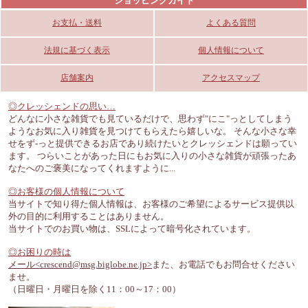
ショッピングガイド
お支払・送料
よくある質問
マニー エンボス グリ
マニー エンボス ピ
マニー エンボス
法規に基づく表示
個人情報について
ーン スイッチプレート
ンク
グリーン スイッチカ
アメリカンタイプ
スイッチカバー 2こ
バー (２ヶ口)
店舗案内
アクセスマップ
1,400円 税込み1,540
口
1,600円 税込み1,760
円
1,600円 税込み1,760
円
限定品につき在庫限り
廃版につき在庫限り
円
◎クレッシェンドの思い…
廃版につき在庫限り
どんなに小さな雑貨でも見ているだけで、思わず"にこ"っとしてしまう
ようなお気に入り雑貨を見つけてもらえたら嬉しいな。 そんな小さな幸
せをず-っと提供できるお店であり続けたいとクレッシェンドは願ってい
ます。 つらいことがあった日にもお気に入りの小さな雑貨が頑張ったあ
なたへのご褒美になってくれますように...
◎お客様の個人情報について
当サイトで知り得た個人情報は、お客様のご希望によるサービス提供以
マニー レイユール
マニー レイユール
マニー グランシュマン
外の目的に利用することはありません。
陶器 スイッチカバ
陶器 スイッチカバ
ピュータースイッチカ
当サイトでのお買い物は、SSLによって暗号化されています。
ー 1ケ口(Ｒ)
ー ２ケ口(Ｒ)
バー 3ケ口
1,700円 税込み1,870
1,700円 税込み1,870
2,000円 税込み2,200
◎お困りの時は
円
円
円
メール<crescend@msg.biglobe.ne.jp>
また、お電話でもお問合せください
廃版につき在庫限り
廃版につき在庫限り
ませ。
（日曜日・月曜日を除く11：00～17：00）