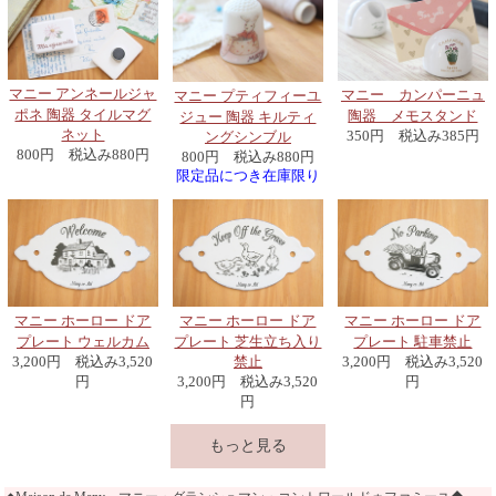
マニー アンネールジャ
マニー カンパーニュ
マニー プティフィーユ
ポネ 陶器 タイルマグ
陶器 メモスタンド
ジュー 陶器 キルティ
ネット
350円 税込み385円
ングシンブル
800円 税込み880円
800円 税込み880円
限定品につき在庫限り
マニー ホーロー ドア
マニー ホーロー ドア
マニー ホーロー ドア
プレート ウェルカム
プレート 芝生立ち入り
プレート 駐車禁止
3,200円 税込み3,520
禁止
3,200円 税込み3,520
円
3,200円 税込み3,520
円
円
もっと見る