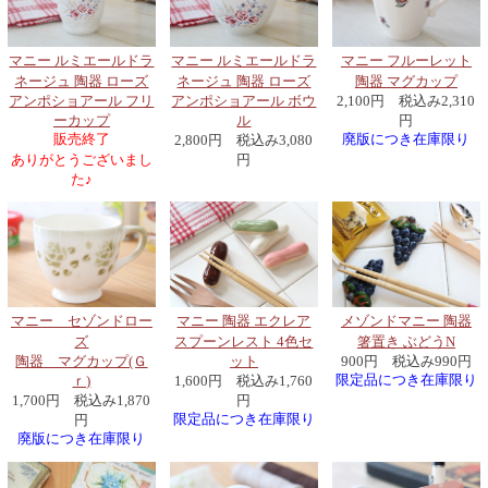
マニー ルミエールドラ
マニー フルーレット
マニー ルミエールドラ
ネージュ 陶器 ローズ
陶器 マグカップ
ネージュ 陶器 ローズ
アンポショアール フリ
2,100円 税込み2,310
アンポショアール ボウ
ーカップ
円
ル
販売終了
廃版につき在庫限り
2,800円 税込み3,080
ありがとうございまし
円
た♪
マニー セゾンドロー
メゾンドマニー 陶器
マニー 陶器 エクレア
ズ
箸置き ぶどうN
スプーンレスト 4色セ
陶器 マグカップ(Ｇ
900円 税込み990円
ット
限定品につき在庫限り
ｒ)
1,600円 税込み1,760
1,700円 税込み1,870
円
限定品につき在庫限り
円
廃版につき在庫限り