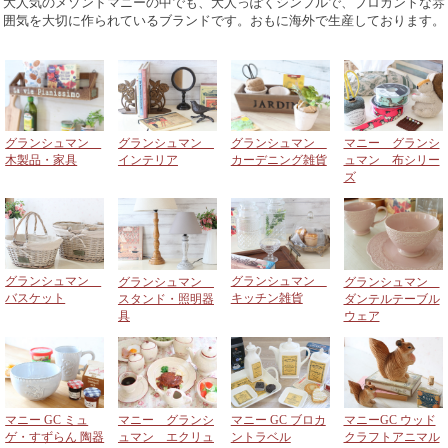
大人気のメゾンドマニーの中でも、大人っぽくシンプルで、ブロカントな雰
囲気を大切に作られているブランドです。おもに海外で生産しております。
グランシュマン
グランシュマン
グランシュマン
マニー グランシ
木製品・家具
インテリア
カーデニング雑貨
ュマン 布シリー
ズ
グランシュマン
グランシュマン
グランシュマン
グランシュマン
バスケット
キッチン雑貨
スタンド・照明器
ダンテルテーブル
具
ウェア
マニー GC ミュ
マニー グランシ
マニー GC ブロカ
マニーGC ウッド
ゲ・すずらん 陶器
ュマン エクリュ
ントラベル
クラフトアニマル