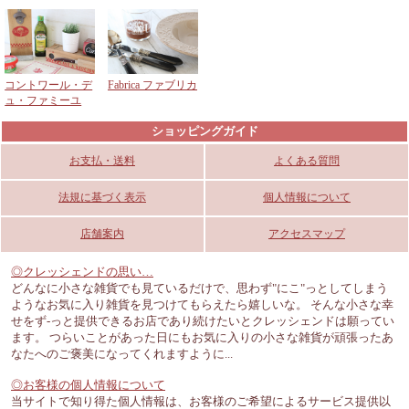
コントワール・デ
Fabrica ファブリカ
ュ・ファミーユ
ショッピングガイド
お支払・送料
よくある質問
法規に基づく表示
個人情報について
店舗案内
アクセスマップ
◎クレッシェンドの思い…
どんなに小さな雑貨でも見ているだけで、思わず"にこ"っとしてしまう
ようなお気に入り雑貨を見つけてもらえたら嬉しいな。 そんな小さな幸
せをず-っと提供できるお店であり続けたいとクレッシェンドは願ってい
ます。 つらいことがあった日にもお気に入りの小さな雑貨が頑張ったあ
なたへのご褒美になってくれますように...
◎お客様の個人情報について
当サイトで知り得た個人情報は、お客様のご希望によるサービス提供以