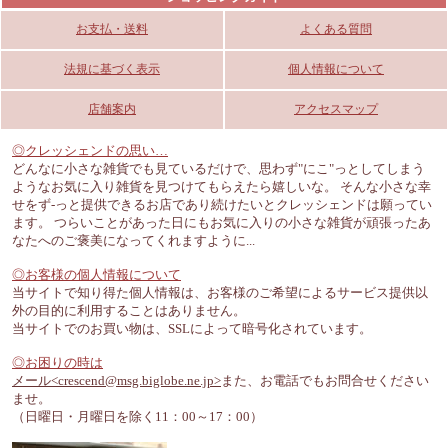
お支払・送料
よくある質問
法規に基づく表示
個人情報について
店舗案内
アクセスマップ
◎クレッシェンドの思い…
どんなに小さな雑貨でも見ているだけで、思わず"にこ"っとしてしまう
ようなお気に入り雑貨を見つけてもらえたら嬉しいな。 そんな小さな幸
せをず-っと提供できるお店であり続けたいとクレッシェンドは願ってい
ます。 つらいことがあった日にもお気に入りの小さな雑貨が頑張ったあ
なたへのご褒美になってくれますように...
◎お客様の個人情報について
当サイトで知り得た個人情報は、お客様のご希望によるサービス提供以
外の目的に利用することはありません。
当サイトでのお買い物は、SSLによって暗号化されています。
◎お困りの時は
メール<crescend@msg.biglobe.ne.jp>
また、お電話でもお問合せください
ませ。
（日曜日・月曜日を除く11：00～17：00）