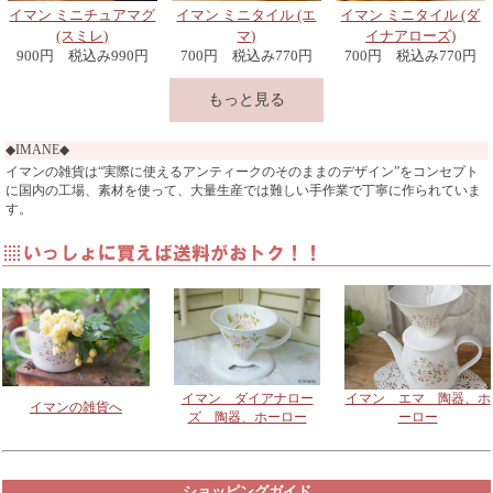
イマン ミニチュアマグ
イマン ミニタイル (エ
イマン ミニタイル (ダ
(スミレ)
マ)
イナアローズ)
900円 税込み990円
700円 税込み770円
700円 税込み770円
もっと見る
◆IMANE◆
イマンの雑貨は“実際に使えるアンティークのそのままのデザイン”をコンセプト
に国内の工場、素材を使って、大量生産では難しい手作業で丁寧に作られていま
す。
イマン スミレ 6角星オ
イマン クラリス 6角星
イマン ミニタイル (ク
イマン ミニタイル (ス
イマン ダイアナローズ
2024クリスマスブーツ
ーナメント
オーナメント
ラリス)
ミレ)
爪やすり細目
ビビアン
販売終了
2,000円 税込み2,200
2,000円 税込み2,200
700円 税込み770円
700円 税込み770円
4,000円 税込み4,400
円
円
ありがとうございまし
円
限定品につき在庫限り
た♪
イマン ダイアナロー
イマン エマ 陶器、ホ
イマンの雑貨へ
ズ 陶器、ホーロー
ーロー
2024クリスマスブーツ
イマン クラリス 爪や
イマン スミレ 爪やす
イマン ビビアン 爪や
スミレ
すり細目
り細目
すり細目
ショッピングガイド