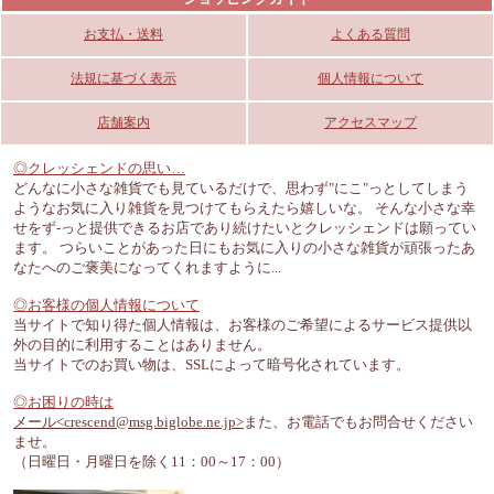
販売終了
4,000円 税込み4,400
750円 税込み825円
750円 税込み825円
限定品につき在庫限り
限定品につき在庫限り
円
ありがとうございまし
お支払・送料
よくある質問
限定品につき在庫限り
た♪
法規に基づく表示
個人情報について
店舗案内
アクセスマップ
◎クレッシェンドの思い…
どんなに小さな雑貨でも見ているだけで、思わず"にこ"っとしてしまう
イマン ダイアナローズ
イマン クラリス マグ
イマン スミレ マグネ
ようなお気に入り雑貨を見つけてもらえたら嬉しいな。 そんな小さな幸
マグネット
ネット
ット
せをず-っと提供できるお店であり続けたいとクレッシェンドは願ってい
販売終了
販売終了
820円 税込み902円
ます。 つらいことがあった日にもお気に入りの小さな雑貨が頑張ったあ
限定品につき在庫限り
ありがとうございまし
ありがとうございまし
なたへのご褒美になってくれますように...
た♪
た♪
◎お客様の個人情報について
当サイトで知り得た個人情報は、お客様のご希望によるサービス提供以
外の目的に利用することはありません。
当サイトでのお買い物は、SSLによって暗号化されています。
◎お困りの時は
イマン ビビアン マグ
イマン ダイアナローズ
イマン クラリス カラ
メール<crescend@msg.biglobe.ne.jp>
また、お電話でもお問合せください
ませ。
ネット
カラビナ
ビナ
販売終了
販売終了
（日曜日・月曜日を除く11：00～17：00）
1,500円 税込み1,650
ありがとうございまし
ありがとうございまし
円