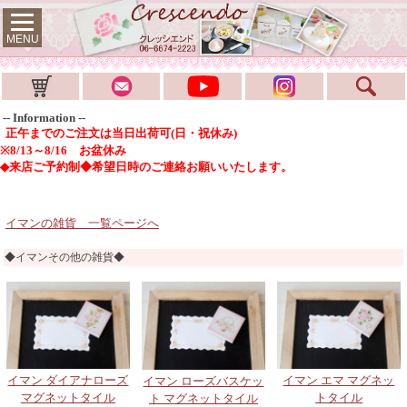
MENU
-- Information --
正午までのご注文は当日出荷可(日・祝休み)
※8/13～8/16 お盆休み
◆来店ご予約制◆希望日時のご連絡お願いいたします。
イマンの雑貨 一覧ページへ
◆イマンその他の雑貨◆
イマン ダイアナローズ
イマン エマ マグネッ
イマン ローズバスケッ
マグネットタイル
トタイル
ト マグネットタイル