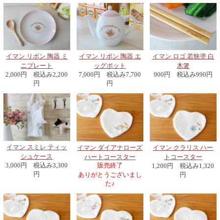
イマン リボン 陶器 ミ
イマン リボン 陶器 エ
イマン ロゴ 若狭塗 白
ニプレート
ッグポット
木箸
2,000円 税込み2,200
7,000円 税込み7,700
900円 税込み990円
円
円
イマン スミレ ティッ
イマン ダイアナローズ
イマン クラリス ハー
シュケース
ハートコースター
トコースター
販売終了
3,000円 税込み3,300
1,200円 税込み1,320
円
ありがとうございまし
円
た♪