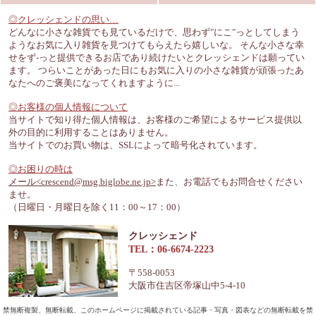
◎クレッシェンドの思い…
どんなに小さな雑貨でも見ているだけで、思わず"にこ"っとしてしまう
ようなお気に入り雑貨を見つけてもらえたら嬉しいな。 そんな小さな幸
せをず-っと提供できるお店であり続けたいとクレッシェンドは願ってい
ます。 つらいことがあった日にもお気に入りの小さな雑貨が頑張ったあ
なたへのご褒美になってくれますように...
◎お客様の個人情報について
当サイトで知り得た個人情報は、お客様のご希望によるサービス提供以
外の目的に利用することはありません。
当サイトでのお買い物は、SSLによって暗号化されています。
◎お困りの時は
メール<crescend@msg.biglobe.ne.jp>
また、お電話でもお問合せください
ませ。
（日曜日・月曜日を除く11：00～17：00）
クレッシェンド
TEL：06-6674-2223
〒558-0053
大阪市住吉区帝塚山中5-4-10
禁無断複製、無断転載、このホームページに掲載されている記事・写真・図表などの無断転載を禁