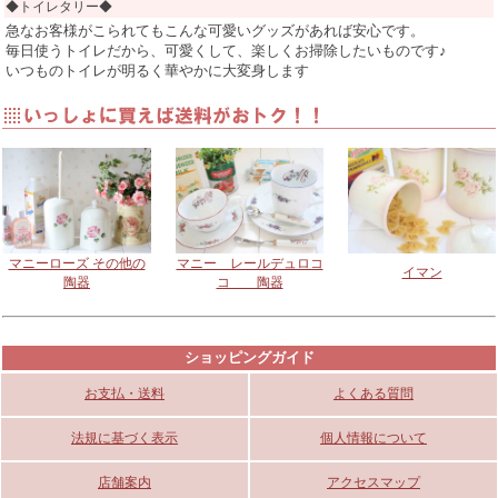
◆トイレタリー◆
急なお客様がこられてもこんな可愛いグッズがあれば安心です。
毎日使うトイレだから、可愛くして、楽しくお掃除したいものです♪
いつものトイレが明るく華やかに大変身します
マニーローズ その他の
マニー レールデュロコ
イマン
陶器
コ 陶器
ショッピングガイド
お支払・送料
よくある質問
法規に基づく表示
個人情報について
店舗案内
アクセスマップ