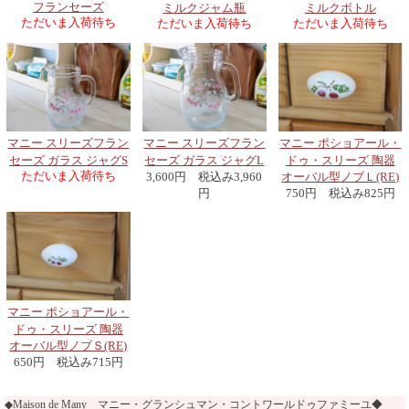
フランセーズ
ミルクジャム瓶
ミルクボトル
ただいま入荷待ち
ただいま入荷待ち
ただいま入荷待ち
マニー スリーズフラン
マニー ポショアール・
マニー スリーズフラン
セーズ ガラス ジャグS
ドゥ・スリーズ 陶器
セーズ ガラス ジャグL
ただいま入荷待ち
オーバル型ノブＬ(RE)
3,600円 税込み3,960
750円 税込み825円
円
マニー ポショアール・
ドゥ・スリーズ 陶器
オーバル型ノブＳ(RE)
650円 税込み715円
◆Maison de Many マニー・グランシュマン・コントワールドゥファミーユ◆