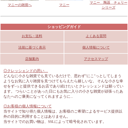
マニー 陶器 チェリー
マニーの雑貨へ
マニー
シリーズ
ショッピングガイド
お支払・送料
よくある質問
法規に基づく表示
個人情報について
店舗案内
アクセスマップ
◎クレッシェンドの思い…
どんなに小さな雑貨でも見ているだけで、思わず"にこ"っとしてしまう
ようなお気に入り雑貨を見つけてもらえたら嬉しいな。 そんな小さな幸
せをず-っと提供できるお店であり続けたいとクレッシェンドは願ってい
ます。 つらいことがあった日にもお気に入りの小さな雑貨が頑張ったあ
なたへのご褒美になってくれますように...
◎お客様の個人情報について
当サイトで知り得た個人情報は、お客様のご希望によるサービス提供以
外の目的に利用することはありません。
当サイトでのお買い物は、SSLによって暗号化されています。