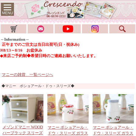
MENU
-- Information --
正午までのご注文は当日出荷可(日・祝休み)
※8/13～8/16 お盆休み
◆来店ご予約制◆希望日時のご連絡お願いいたします。
マニーの雑貨 一覧ページへ
◆マニー ポショアール・ドゥ・スリーズ◆
メゾンドマニー WOOD
マニー ポショアール・
マニー ポショアール・
ハーブラック スリーズ
ドウ・スリーズ ガラス
ドウ・スリーズ ガラス