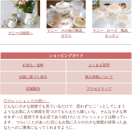
マニー その他の陶器、
マニー ローズ 陶器
マニーの雑貨へ
ガラス
キッチン
ショッピングガイド
お支払・送料
よくある質問
法規に基づく表示
個人情報について
店舗案内
アクセスマップ
◎クレッシェンドの思い…
どんなに小さな雑貨でも見ているだけで、思わず"にこ"っとしてしまう
ようなお気に入り雑貨を見つけてもらえたら嬉しいな。 そんな小さな幸
せをず-っと提供できるお店であり続けたいとクレッシェンドは願ってい
ます。 つらいことがあった日にもお気に入りの小さな雑貨が頑張ったあ
なたへのご褒美になってくれますように...