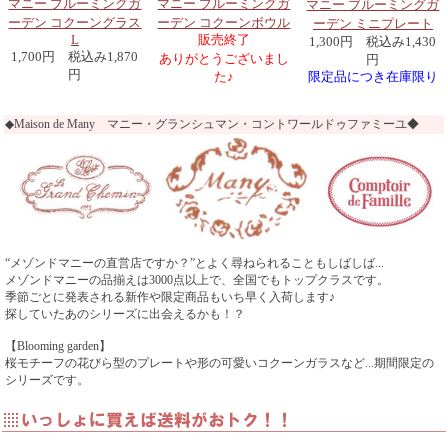
マニー ブルーミングガ
マニー ブルーミングガ
マニー ブルーミングガ
ーデン コクーングラス
ーデン コクーンボウル
ーデン ミニプレート
L
販売終了
1,300円 税込み1,430
1,700円 税込み1,870
ありがとうございまし
円
円
限定品につき在庫限り
た♪
◆Maison de Many マニー・グランシュマン・コントワールドゥファミーユ◆
“メゾンドマニーの直営店ですか？”とよく尋ねられることもしばしば...
メゾンドマニーの品揃えは3000点以上で、全国でもトップクラスです。
季節ごとに発表される新作や限定商品もいち早く入荷します♪
探していたあのシリーズに出会えるかも！？
【Blooming garden】
桜モチーフの花びら型のプレートや形の可愛いコクーンガラスなど...期間限定の
シリーズです。