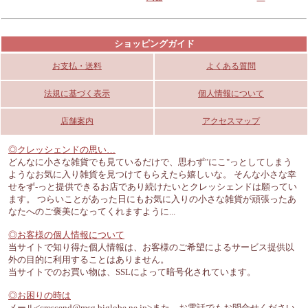
ただいま入荷待ち
マニー ローズ
マニーローズ 陶器
マニー ローズ
ー
ー
マニー ルミエールドラ
マニー ルミエールドラ
マニー ルミエールドラ
マニーローズ 陶器 ル
マニーローズ 陶器 ル
ディナースプーン
ディナーフォーク
マニーローズ 陶器 ル
陶器 ペタル・ミニト
ラ・プティ・ロザリエ
陶器 ペタル･ミニプ
マニー マルゴーローズ
マニー マルゴーローズ
マニー マリアンヌロー
ネージュ 陶器 ローズ
ネージュ 陶器 ローズ
ただいま入荷待ち
ネージュ 陶器 ローズ
ールデュテ クリーマー
ールデュテ クリーマー
レー
ボンボニエール
レート
ールデュテ カトラリプ
フリーカップ
ボウル
ソルトボトル(1つ穴)
ティーカップ
ペッパーボトル(３つ
販売終了
ズ シードルカップ
ただいま入荷待ち
ただいま入荷待ち
シンプル
2,400円 税込み2,640
ショッピングガイド
レート
ただいま入荷待ち
販売終了
1,800円 税込み1,980
2,800円 税込み3,080
ただいま入荷待ち
2,200円 税込み2,420
穴)
ありがとうございまし
円
1,650円 税込み1,815
お支払・送料
よくある質問
円
円
円
2,200円 税込み2,420
ありがとうございまし
た♪
円
限定品につき在庫限り
円
た♪
限定品につき在庫限り
法規に基づく表示
個人情報について
マニー ローズ
マニーローズ 陶器ハン
マニー ローズ
店舗案内
アクセスマップ
陶器ハンドルカトラリ
ドルカトラリー ディナ
陶器ハンドルカトラリ
マニーローズ 陶器 ペ
マニー ローズ
マニーローズ 陶器 ミ
ー
ーナイフ
ー
◎クレッシェンドの思い…
マニーローズ 陶器 グ
マニーローズ 陶器 グ
マニーローズ 陶器 グ
ただいま入荷待ち
ケーキフォーク
マニーローズ 陶器 ル
マニーローズ 陶器 ル
マニーローズ 陶器 ル
タル・トレーＬ
陶器 ペタル･チーズ
ティースプーン
ニスカラップオーレ
どんなに小さな雑貨でも見ているだけで、思わず"にこ"っとしてしまう
ランキュイジーヌ オー
ランキュイジーヌ オー
ランキュイジーヌ オー
ただいま入荷待ち
1,600円 税込み1,760
1,600円 税込み1,760
ボード
1,300円 税込み1,430
プティデジュネ スタッ
プティデジュネ デジュ
プティデジュネ ヴァリ
ようなお気に入り雑貨を見つけてもらえたら嬉しいな。 そんな小さな幸
マニー マリアンヌロー
マニー マリアンヌロー
マニー マリアンヌロー
バルS
バルM
バルL
円
3,900円 税込み4,290
円
円
キングプレート
ネプレート
エプレート
せをず-っと提供できるお店であり続けたいとクレッシェンドは願ってい
販売終了
6,000円 税込み6,600
ズ オーバルプレートS
7,200円 税込み7,920
ズ スクエアプレートS
ズ 両手付きカップ
ただいま入荷待ち
ただいま入荷待ち
ただいま入荷待ち
円
ます。 つらいことがあった日にもお気に入りの小さな雑貨が頑張ったあ
ありがとうございまし
4,300円 税込み4,730
円
4,300円 税込み4,730
円
3,100円 税込み3,410
なたへのご褒美になってくれますように...
た♪
円
円
円
ただいま入荷待ち
◎お客様の個人情報について
当サイトで知り得た個人情報は、お客様のご希望によるサービス提供以
外の目的に利用することはありません。
当サイトでのお買い物は、SSLによって暗号化されています。
マニーローズ 陶器ハン
マニーローズ 陶器ハン
マニーローズ 陶器ハン
マニーローズ 陶器 ハ
マニールプティデジュ
マニーローズ 陶器 ダ
マニーローズ 陶器 ダ
マニーローズ 陶器 シ
マニーローズ 陶器 シ
ドルカトラリー バター
ドルカトラリー デザー
ドルカトラリー サービ
◎お困りの時は
ートマグカップ
ナイフ
トスプーン
ネ ローズ 陶器 エッグ
ブルハンドルマグ(ブル
ススプーン＆フォーク
ブルハンドルマグ
ョワド ミニマグ
ョワド ティーマグ
メール<crescend@msg.biglobe.ne.jp>
また、お電話でもお問合せください
プティマニー ローズ
プティマニー ローズ