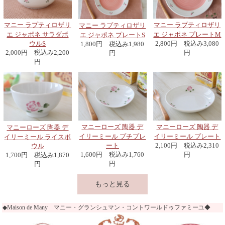
マニー ラプティロザリ
マニー ラプティロザリ
マニー ラプティロザリ
エ ジャポネ サラダボ
エ ジャポネ プレートM
エ ジャポネ プレートS
ウルS
2,800円 税込み3,080
1,800円 税込み1,980
2,000円 税込み2,200
円
円
円
マニーローズ 陶器 デ
マニーローズ 陶器 デ
マニーローズ 陶器 デ
イリーミール プチプレ
イリーミール プレート
イリーミール ライスボ
ート
2,100円 税込み2,310
ウル
1,600円 税込み1,760
円
1,700円 税込み1,870
円
円
もっと見る
◆Maison de Many マニー・グランシュマン・コントワールドゥファミーユ◆