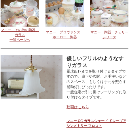
マニー その他の陶器、
マニー プロヴァンス
マニー 陶器 チェリー
ガラス
ホーロー 陶器
シリーズ
一覧ページへ
優しいフリルのようなす
りガラス
電球(E17)1つを取り付けるタイプで
すので、廊下や玄関、お手洗いなど
のスペース、もしくは手元を照らす
補助灯にぴったりです。
一般住宅の引っ掛けシーリングに取
り付けるタイプです。
動画はこちら
マニー GC ガラスシェード ドレープア
シンメトリー フロスト