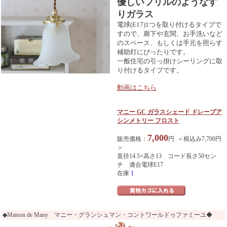
優しいフリルのようなす
りガラス
電球(E17)1つを取り付けるタイプで
すので、廊下や玄関、お手洗いなど
のスペース、もしくは手元を照らす
補助灯にぴったりです。
一般住宅の引っ掛けシーリングに取
り付けるタイプです。
動画はこちら
マニー GC ガラスシェード ドレープア
シンメトリー フロスト
7,000
販売価格：
円 ＜税込み7,700円
＞
直径14.5×高さ13 コード長さ50セン
チ 適合電球E17
在庫
1
◆Maison de Many マニー・グランシュマン・コントワールドゥファミーユ◆