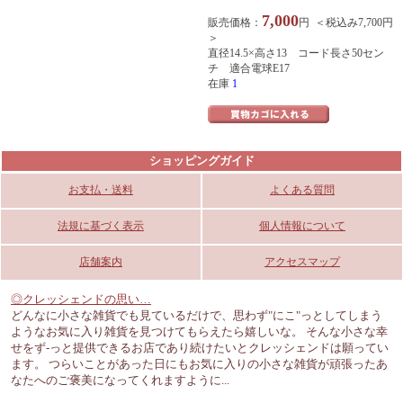
7,000
販売価格：
円 ＜税込み7,700円
＞
直径14.5×高さ13 コード長さ50セン
チ 適合電球E17
在庫
1
ショッピングガイド
お支払・送料
よくある質問
法規に基づく表示
個人情報について
店舗案内
アクセスマップ
◎クレッシェンドの思い…
どんなに小さな雑貨でも見ているだけで、思わず"にこ"っとしてしまう
ようなお気に入り雑貨を見つけてもらえたら嬉しいな。 そんな小さな幸
せをず-っと提供できるお店であり続けたいとクレッシェンドは願ってい
ます。 つらいことがあった日にもお気に入りの小さな雑貨が頑張ったあ
なたへのご褒美になってくれますように...