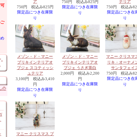
ア
テリア
750円 税込み825円
荷可
限定品につき在庫限
750円 税込み825円
750円 税込み8
限定品につき在庫限
限定品につき在
り
り
り
のご
始め
メゾン・ド・マニー
マニー クリスマス
メゾン・ド・マニー
ブリキインテリアオ
リキ・オーナメ
ブリキインテリアオ
ブジェ スコティッシ
サンタフェイ
ブジェ うさぎ茶白
ュテリア
750円 税込み8
2,000円 税込み2,200
限定品につき在
3,100円 税込み3,410
円
限定品につき在庫限
円
り
限定品につき在庫限
り
り
ガ
ミ
マニー クリスマス プ
ン