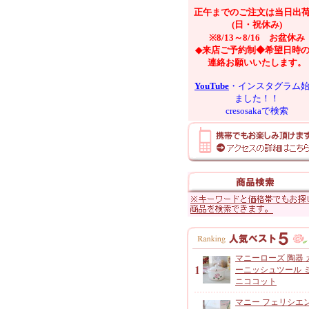
正午までのご注文は当日出
(日・祝休み)
※8/13～8/16 お盆休み
◆来店ご予約制◆希望日時
連絡お願いいたします。
YouTube
・インスタグラム
ました！！
cresosakaで検索
マニーローズ 陶器 
ーニッシュツール 
ニココット
マニー フェリシエ