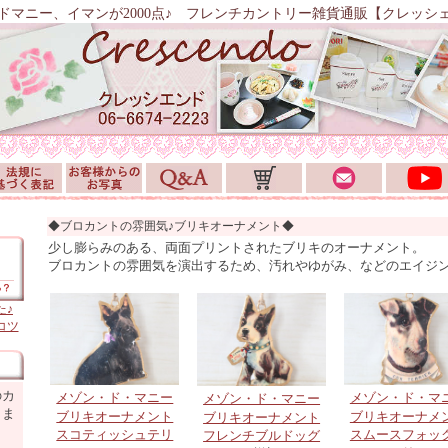
ドマニー、イマンが2000点♪ フレンチカントリー雑貨通販【クレッシ
◆ブロカントの雰囲気♪ブリキオーナメント◆
少し膨らみのある、両面プリントされたブリキのオーナメント。
ブロカントの雰囲気を演出するため、汚れやゆがみ、などのエイジ
た♪
コツ
のカ
メゾン・ド・マニー
メゾン・ド・マ
メゾン・ド・マニー
しま
ブリキオーナメント
ブリキオーナメ
ブリキオーナメント
スコティッシュテリ
スムースフォッ
フレンチブルドッグ