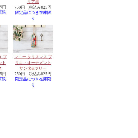
リア黒
25円
750円 税込み825円
庫限
限定品につき在庫限
り
 プ
マニー クリスマス プ
ント
リキ・オーナメント
ス
サンタ&ツリー
25円
750円 税込み825円
庫限
限定品につき在庫限
り