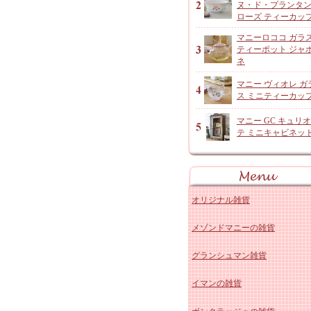
ヌ・ド・プランタ
ローズ ティーカッ
マニーロココ ガラ
ティーポット ジャ
ネ
マニー ヴィオレ ガ
ス ミニティーカッ
マニー GC キュリ
テ ミニキャビネッ
オリジナル雑貨
メゾンドマニーの雑貨
アンジャルダンロゼ
グランシュマン雑貨
オリジナルコットン雑貨
マニー ローズ 陶器キッ
イマンの雑貨
レースドイリーなど
マニー ローズ 陶器その
グランシュマン 木製品・