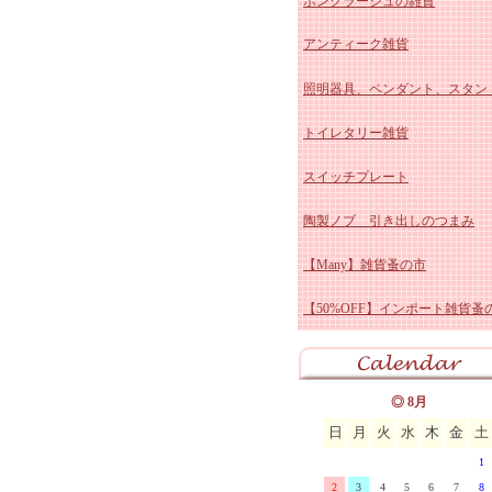
ボンクラージュの雑貨
パッチワークシリーズ
マニー ローズ ホーロー
グランシュマン インテリ
イマン かほり 陶器、ホ
アンティーク雑貨
カフェカーテン
マニー ローズ ガラス他
グランシュマン カーデニ
ー
イマン しおりシリーズ
照明器具、ペンダント、スタン
ヴィクトリアシリーズ
マニー エトフモチーフ 
雑貨
マニー グランシュマン 
イマンももかシリーズ
アンティーク スージーク
トイレタリー雑貨
ローズ柄カットクロス
ズ
マニー レールデュロココ
リーズ
グランシュマン バスケッ
イマン ビビアン 陶器、
ー
アンティーク ブルー&ホ
スイッチプレート
マニー レールデュロココ
グランシュマン スタンド
ロー
イマン スミレ 陶器、ホ
ト
アンティーク ホーロー雑
陶製ノブ 引き出しのつまみ
ロー
マニー レールデュロココ
明器具
グランシュマン キッチン
ー
イマン エマ 陶器、ホー
アンティーク 陶器雑貨
【Many】雑貨蚤の市
ラス
マニー ステンシルローズ
グランシュマン ダンテル
イマン プリンセスローズ
アンティーク その他
【50%OFF】インポート雑貨蚤
器
マニー ブルーローズ シリー
ブルウェア
マニー GC ミュゲ・すずらん
イマン ダイアナローズ 
マニー ノンブルシリーズ
器
マニー グランシュマン 
器、ホーロー
イマン イザベラ 陶器
マニー プチメゾン陶器
リュ
マニー GC ブロカントラベ
イマン クラリス 陶器、
◎ 8月
日
月
火
水
木
金
土
マニー バンドゥメール
マニーGC ウッドクラフト
ロー
イマン ローズバスケット
1
マニー プティ タンジュ
マル
コントワール・デュ・ファ
器、ホーロー
イマン ローレライ ガラ
2
3
4
5
6
7
8