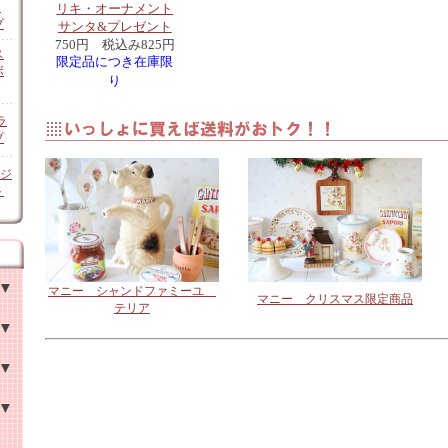
ン
リキ・オーナメント
プ
サンタ&プレゼント
750円 税込み825円
ス
限定品につき在庫限
ボ
り
ラ
プ
オジ
ト
マニー シャンドファミーユ
マニー クリスマス限定商品
テリア
チン
他
家具