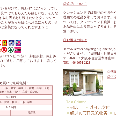
シリ
ユ
ス