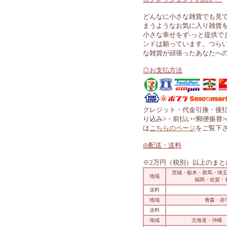
ス
マニー ブロドリー(刺繍)
ーズ
マニー エンボス&レース
マニー シャンドファミー
マニー ベアシリーズ
マニー その他の陶器ガラ
マニー その他布製品