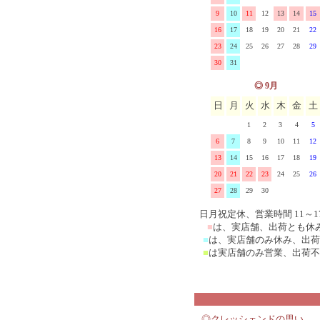
9
10
11
12
13
14
15
マニー クリスマス陶器
ユ
Fabrica ファブリカ
イマンその他の雑貨
16
17
18
19
20
21
22
23
24
25
26
27
28
29
マニー ペイザージュ・ア
30
31
ローズ
マニー ブルーミングガーデ
◎ 9月
日
月
火
水
木
金
土
マニーレコルトシリーズ
1
2
3
4
5
マニー プロヴァンス
6
7
8
9
10
11
12
13
14
15
16
17
18
19
マニー チェリーシリーズ
20
21
22
23
24
25
26
27
28
29
30
マニー デイジー陶磁器&
日月祝定休、営業時間 11～1
ス
マニー クリサンテーム
■
は、実店舗、出荷とも休
■
は、実店舗のみ休み、出荷
■
は実店舗のみ営業、出荷不
マニーポショアール・ド・
ーズ
マニー エルブシリーズ
マニー ヴィオレ 陶器、