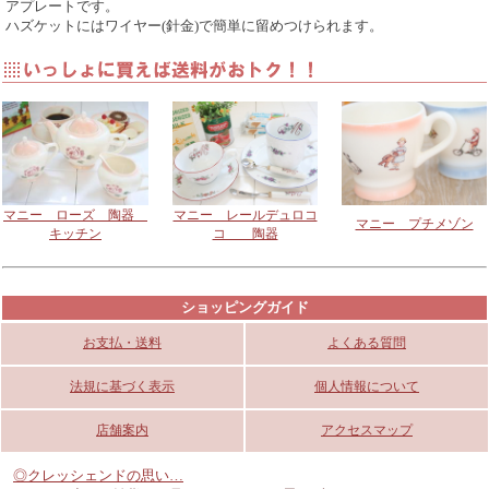
アプレートです。
ハズケットにはワイヤー(針金)で簡単に留めつけられます。
マニー ホーロー ドア
マニー ホーロー ドア
マニー ホーロー ドア
プレート ウェルカム
プレート 芝生立ち入り
プレート 駐車禁止
3,200円 税込み3,520
禁止
3,200円 税込み3,520
円
3,200円 税込み3,520
円
円
マニー ローズ 陶器
マニー レールデュロコ
マニー プチメゾン
キッチン
コ 陶器
GC ミニドアプレート
GC ミニドアプレート
GC ミニドアプレート
１・トイレ
１・バス
１・キッチン
販売終了
550円 税込み605円
550円 税込み605円
ショッピングガイド
ありがとうございまし
た♪
お支払・送料
よくある質問
法規に基づく表示
個人情報について
店舗案内
アクセスマップ
◎クレッシェンドの思い…
GC ミニドアプレート
GC ミニドアプレート
GC ミニドアプレート