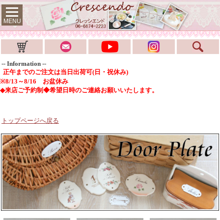
MENU
-- Information --
正午までのご注文は当日出荷可(日・祝休み)
※8/13～8/16 お盆休み
◆来店ご予約制◆希望日時のご連絡お願いいたします。
トップページへ戻る