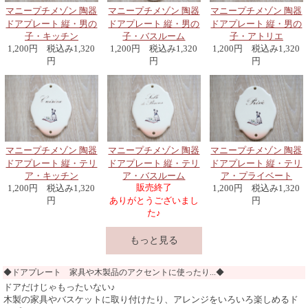
マニープチメゾン 陶器
マニープチメゾン 陶器
マニープチメゾン 陶器
ドアプレート 縦・男の
ドアプレート 縦・男の
ドアプレート 縦・男の
子・キッチン
子・バスルーム
子・アトリエ
1,200円 税込み1,320
1,200円 税込み1,320
1,200円 税込み1,320
円
円
円
マニープチメゾン 陶器
マニープチメゾン 陶器
マニープチメゾン 陶器
ドアプレート 縦・テリ
ドアプレート 縦・テリ
ドアプレート 縦・テリ
ア・キッチン
ア・バスルーム
ア・プライベート
販売終了
1,200円 税込み1,320
1,200円 税込み1,320
円
ありがとうございまし
円
た♪
もっと見る
◆ドアプレート 家具や木製品のアクセントに使ったり...◆
ドアだけじゃもったいない♪
木製の家具やバスケットに取り付けたり、アレンジをいろいろ楽しめるド