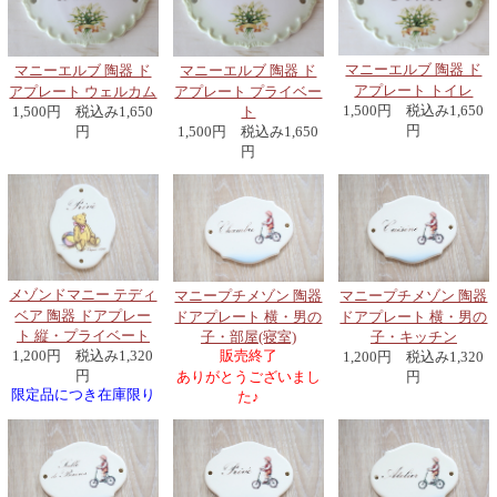
マニーエルブ 陶器 ド
マニーエルブ 陶器 ド
マニーエルブ 陶器 ド
アプレート トイレ
アプレート ウェルカム
アプレート プライベー
1,500円 税込み1,650
1,500円 税込み1,650
ト
円
円
1,500円 税込み1,650
円
メゾンドマニー テディ
マニープチメゾン 陶器
マニープチメゾン 陶器
ベア 陶器 ドアプレー
ドアプレート 横・男の
ドアプレート 横・男の
ト 縦・プライベート
子・部屋(寝室)
子・キッチン
販売終了
1,200円 税込み1,320
1,200円 税込み1,320
円
ありがとうございまし
円
限定品につき在庫限り
た♪