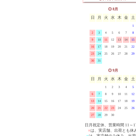
ス
マニー ブロドリー(刺繍)
イマン クラリス 陶器、
◎ 8月
日
月
火
水
木
金
土
ーズ
マニー エンボス&レース
ロー
イマン ローズバスケット
1
マニー シャンドファミー
器、ホーロー
イマン ローレライ ガラ
2
3
4
5
6
7
8
9
10
11
12
13
14
15
マニー ベアシリーズ
イマンその他の雑貨
16
17
18
19
20
21
22
23
24
25
26
27
28
29
マニー その他の陶器ガラ
30
31
マニー その他布製品
◎ 9月
日
月
火
水
木
金
土
1
2
3
4
5
6
7
8
9
10
11
12
13
14
15
16
17
18
19
20
21
22
23
24
25
26
27
28
29
30
日月祝定休、営業時間 11～1
■
は、実店舗、出荷とも休
■
は、実店舗のみ休み、出荷