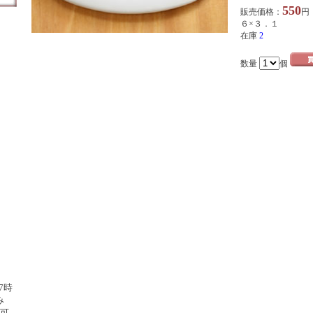
550
販売価格：
円
シリ
ホー
６×３．１
在庫
2
 陶
数量
個
ユ
ス
ス
7時
み
可