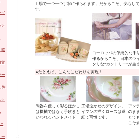
ア
工場で一つ一つ丁寧に作られます。だからこそ、安心し
す。
ング
ロー
布シ
陶器
ト
ホー
・照
ヨーロッパの伝統的な手
作るからこそ、日本のラ
 ガ
雑貨
タリな“カントリー”が生
●たとえば、こんなこだわりを実現！
 陶
テー
ズ
 陶
エク
陶器を優しく彩るぼかし
工場泣かせのデザイン。
アン
は機械ではなく手吹きと
イマンの描くローズは繊
のま
ル
いわれるハンドメイド
細で可憐です。
とて
こそ
アニ
ミー