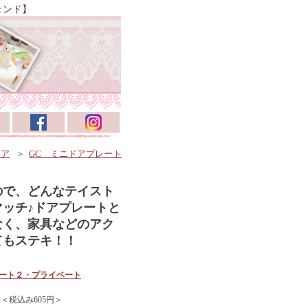
ェンド】
リア
＞
GC ミニドアプレート
ので、どんなテイスト
マッチ♪ドアプレートと
なく、家具などのアク
てもステキ！！
レート２・プライベート
 ＜税込み605円＞