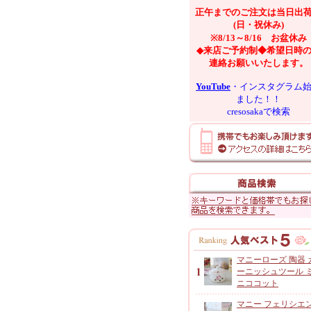
正午までのご注文は当日出
(日・祝休み)
※8/13～8/16 お盆休み
◆来店ご予約制◆希望日時
連絡お願いいたします。
YouTube
・インスタグラム
ました！！
cresosakaで検索
マニーローズ 陶器 
ーニッシュツール 
ニココット
マニー フェリシエ