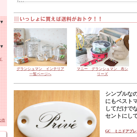
ン・
ン
ーロ
ド
ーパ
グランシュマン インテリア
マニー グランシュマン 布シ
ホー
ワイ
一覧ページへ
リーズ
ガラ
ーロ
貨
シンプルな
ロー
にもベスト
してだけで
スリ
セントにし
の市
陶
GC ミニドアプ
ガラ