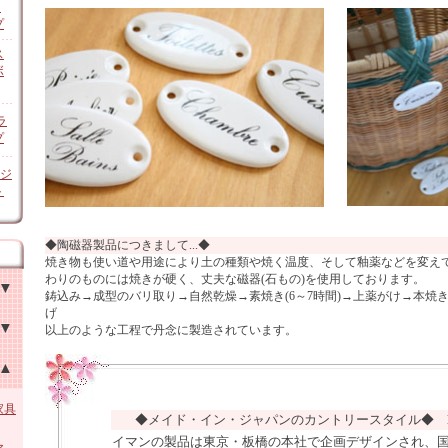
ン
プ
ス
ボ
ラ
プ
オジ
ト
◆陶磁器製品につきまして...◆
焼き物も使い道や用途により土の種類や焼く温度、そして釉薬などを変え
わりのものには焼きが硬く、丈夫な磁器(石もの)を使用しております。
鋳込み→成型のバリ取り→自然乾燥→素焼き(6～7時間)→上薬がけ→本焼き(
げ
以上のような工程で丹念に製造されています。
チン
他
家具
◆メイド・イン・ジャパンのカントリースタイル◆
イマンの製品は東京・板橋の本社で企画デザインされ、