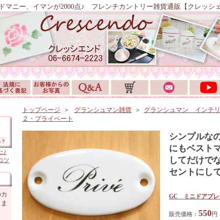
ドマニー、イマンが2000点♪ フレンチカントリー雑貨通販【クレッシ
トップページ
＞
グランシュマン雑貨
＞
グランシュマン インテ
２・プライベート
シンプルな
にもベスト
た♪
してだけで
コツ
セントにし
のカ
GC ミニドアプ
しま
550
販売価格：
円