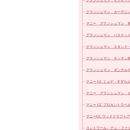
パッチワークシリーズ
マニー ローズ ホーロー
グランシュマン インテリ
カフェカーテン
マニー ローズ ガラス他
グランシュマン カーデニ
ヴィクトリアシリーズ
マニー エトフモチーフ 
雑貨
マニー グランシュマン 
ローズ柄カットクロス
ズ
マニー レールデュロココ
リーズ
グランシュマン バスケッ
マニー レールデュロココ
グランシュマン スタンド
ロー
マニー レールデュロココ
明器具
グランシュマン キッチン
ラス
マニー ステンシルローズ
グランシュマン ダンテル
器
マニー ブルーローズ シリー
ブルウェア
マニー GC ミュゲ・すずらん
マニー ノンブルシリーズ
器
マニー グランシュマン 
マニー プチメゾン陶器
リュ
マニー GC ブロカントラベ
マニー バンドゥメール
マニーGC ウッドクラフト
マニー プティ タンジュ
マル
コントワール・デュ・ファ