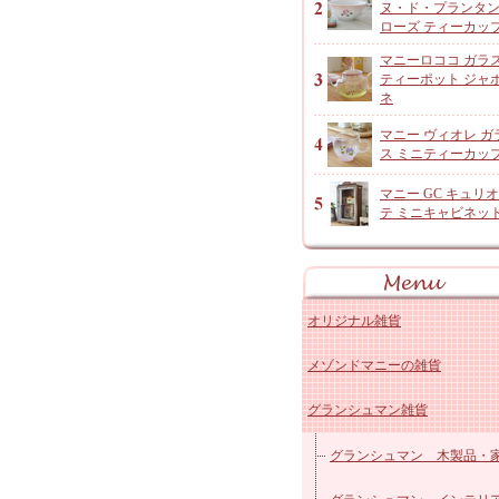
ヌ・ド・プランタ
ローズ ティーカッ
マニーロココ ガラ
ティーポット ジャ
ネ
マニー ヴィオレ ガ
ス ミニティーカッ
マニー GC キュリ
テ ミニキャビネッ
オリジナル雑貨
メゾンドマニーの雑貨
アンジャルダンロゼ
グランシュマン雑貨
オリジナルコットン雑貨
マニー ローズ 陶器キッ
レースドイリーなど
マニー ローズ 陶器その
グランシュマン 木製品・