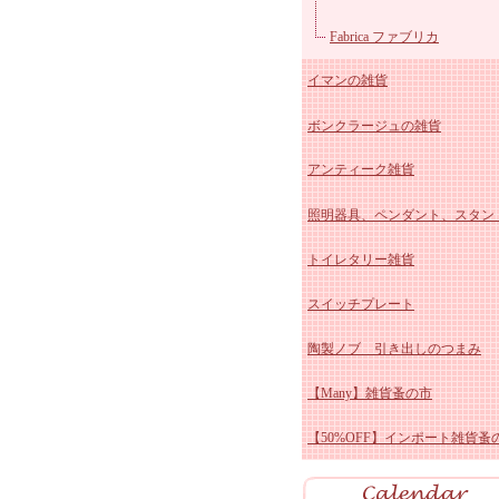
マニー クリスマス陶器
ユ
Fabrica ファブリカ
イマンの雑貨
マニー ペイザージュ・ア
ボンクラージュの雑貨
ローズ
マニー ブルーミングガーデ
イマン かほり 陶器、ホ
アンティーク雑貨
マニーレコルトシリーズ
ー
イマン しおりシリーズ
照明器具、ペンダント、スタン
マニー プロヴァンス
イマンももかシリーズ
アンティーク スージーク
トイレタリー雑貨
マニー チェリーシリーズ
イマン ビビアン 陶器、
ー
アンティーク ブルー&ホ
スイッチプレート
マニー デイジー陶磁器&
ロー
イマン スミレ 陶器、ホ
ト
アンティーク ホーロー雑
陶製ノブ 引き出しのつまみ
ス
マニー クリサンテーム
ー
イマン エマ 陶器、ホー
アンティーク 陶器雑貨
【Many】雑貨蚤の市
マニーポショアール・ド・
イマン プリンセスローズ
アンティーク その他
【50%OFF】インポート雑貨蚤
ーズ
マニー エルブシリーズ
イマン ダイアナローズ 
マニー ヴィオレ 陶器、
器、ホーロー
イマン イザベラ 陶器