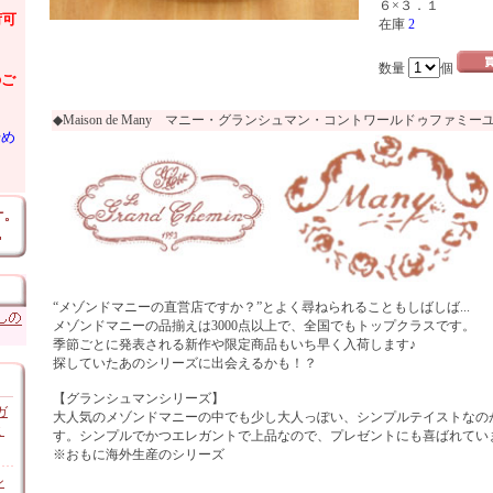
６×３．１
荷可
在庫
2
数量
個
のご
◆Maison de Many マニー・グランシュマン・コントワールドゥファミー
始め
“メゾンドマニーの直営店ですか？”とよく尋ねられることもしばしば...
メゾンドマニーの品揃えは3000点以上で、全国でもトップクラスです。
季節ごとに発表される新作や限定商品もいち早く入荷します♪
探していたあのシリーズに出会えるかも！？
【グランシュマンシリーズ】
ガ
大人気のメゾンドマニーの中でも少し大人っぽい、シンプルテイストなのが“le gr
ミ
す。シンプルでかつエレガントで上品なので、プレゼントにも喜ばれてい
※おもに海外生産のシリーズ
ン