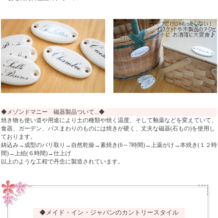
◆メゾンドマニー 磁器製品ついて...◆
焼き物も使い道や用途により土の種類や焼く温度、そして釉薬などを変えていて、
食器、ガーデン、バスまわりのものには焼きが硬く、丈夫な磁器(石もの)を使用し
ております。
鋳込み→成型のバリ取り→自然乾燥→素焼き(6～7時間)→上薬がけ→本焼き(１２時
間)→上絵(６時間)→仕上げ
以上のような工程で丹念に製造されています。
◆メイド・イン・ジャパンのカントリースタイル