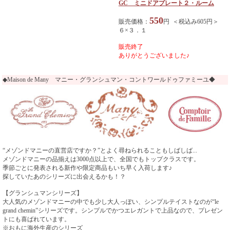
GC ミニドアプレート２・ルーム
550
販売価格：
円 ＜税込み605円＞
６×３．１
販売終了
ありがとうございました♪
◆Maison de Many マニー・グランシュマン・コントワールドゥファミーユ◆
“メゾンドマニーの直営店ですか？”とよく尋ねられることもしばしば...
メゾンドマニーの品揃えは3000点以上で、全国でもトップクラスです。
季節ごとに発表される新作や限定商品もいち早く入荷します♪
探していたあのシリーズに出会えるかも！？
【グランシュマンシリーズ】
大人気のメゾンドマニーの中でも少し大人っぽい、シンプルテイストなのが“le
grand chemin”シリーズです。シンプルでかつエレガントで上品なので、プレゼン
トにも喜ばれています。
※おもに海外生産のシリーズ