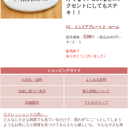
クセントにしてもステ
キ！！
GC ミニドアプレート２・ルーム
550
販売価格：
円 ＜税込み605円＞
６×３．１
販売終了
ありがとうございました♪
ショッピングガイド
お支払・送料
よくある質問
法規に基づく表示
個人情報について
店舗案内
アクセスマップ
◎クレッシェンドの思い…
どんなに小さな雑貨でも見ているだけで、思わず"にこ"っとしてしまう
ようなお気に入り雑貨を見つけてもらえたら嬉しいな。 そんな小さな幸