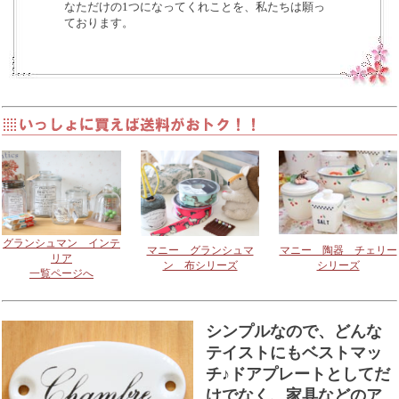
なただけの1つになってくれことを、私たちは願っ
ております。
グランシュマン インテ
マニー グランシュマ
マニー 陶器 チェリー
リア
ン 布シリーズ
シリーズ
一覧ページへ
シンプルなので、どんな
テイストにもベストマッ
チ♪ドアプレートとしてだ
けでなく、家具などのア