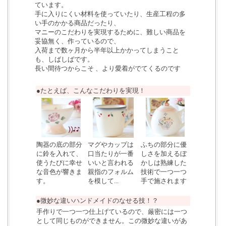
ています。
手に入りにくい材料を使っていたり、生産工程の多
い手のかかる商品だったり、
マニーのこだわりを実現するために、難しい商品を
妥協無く、作っているので、
入荷まで数ヶ月から半年以上かかってしまうこと
も、しばしばです。
長い間待つからこそ 、より愛着がでてくるのです
●たとえば、こんなこだわりを実現！
陶器の底の部分
マグやカップは
ふちの部分に優
に鈴を入れて、
口当たりが一番
しさを加えるぼ
使うたびに幸せ
いいと言われる
かしは熟練した
な音色が響きま
親指のフォルム
技術で一つ一つ
す。
を模して...
手で施されます
●微妙な違いハンドメイドのなせる技！？
手作りで一つ一つ仕上げているので、厳密には一つ
として同じものができません。この微妙な違いがあ