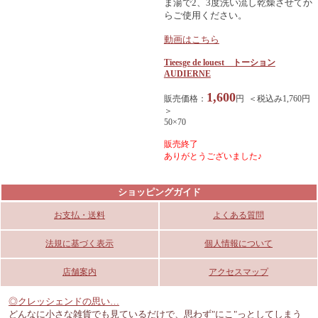
ま湯で2、3度洗い流し乾燥させてか
らご使用ください。
動画はこちら
Tieesge de louest トーション
AUDIERNE
1,600
販売価格：
円 ＜税込み1,760円
＞
50×70
販売終了
ありがとうございました♪
ショッピングガイド
お支払・送料
よくある質問
法規に基づく表示
個人情報について
店舗案内
アクセスマップ
◎クレッシェンドの思い…
どんなに小さな雑貨でも見ているだけで、思わず"にこ"っとしてしまう