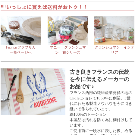
Fabrica ファブリカ
マニー グランシュマ
グランシュマン インテ
一覧ページへ
ン 布シリーズ
リア
古き良きフランスの伝統
を今に伝えるメーカーの
お品です♪
フランス西部の繊維産業発祥の地の
Choletショレで1850年に創業、5世
代にわたる製造ノウハウを今に引き
継いで作られています。
綿100%のトーション
本製品は汚れを防ぐ為に糊付けして
います。
ご使用前に一晩水に浸した後、ぬる