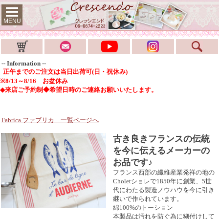
MENU
-- Information --
正午までのご注文は当日出荷可(日・祝休み)
※8/13～8/16 お盆休み
◆来店ご予約制◆希望日時のご連絡お願いいたします。
Fabrica ファブリカ
一覧ページへ
古き良きフランスの伝統
を今に伝えるメーカーの
お品です♪
フランス西部の繊維産業発祥の地の
Choletショレで1850年に創業、5世
代にわたる製造ノウハウを今に引き
継いで作られています。
綿100%のトーション
本製品は汚れを防ぐ為に糊付けして