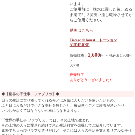
います。
ご使用前に一晩水に浸した後、ぬる
ま湯で2、3度洗い流し乾燥させてか
らご使用ください。
動画はこちら
Tieesge de louest トーション
AUDIERNE
1,600
販売価格：
円 ＜税込み1,760円
＞
50×70
販売終了
ありがとうございました♪
◆【世界の手仕事 ファブリカ】◆
日々の生活に寄り添ってくれるモノはお気に入りだけを使いたいもの。
ふと目に入るだけで小さな幸せを感じたり、毎日使うごとに愛着が湧いたり、
いつしかなくてはならない相棒にもなるような。
「世界の手仕事 ファブリカ」では、その土地で生まれ、
その土地の人々に愛され続けて来た生活雑貨を発掘してご紹介しています。
素朴でちょっぴりラフな造りだけど、そこには人々の生活を支えるリアルな手仕