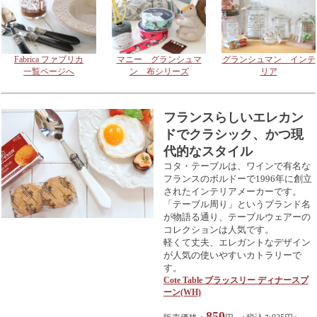
Fabrica ファブリカ
マニー グランシュマ
グランシュマン インテ
一覧ページへ
ン 布シリーズ
リア
フランスらしいエレカン
ドでクラシック、かつ現
代的なスタイル
コタ・テーブルは、ワインで有名な
フランスのボルドーで1996年に創立
されたインテリアメーカーです。
「テーブル周り」というブランド名
が物語る通り、テーブルウェアーの
コレクションは人気です。
軽くて丈夫、エレガントなデザイン
が人気の使いやすいカトラリーで
す。
Cote Table ブラッスリー ディナースプ
ーン(WH)
850