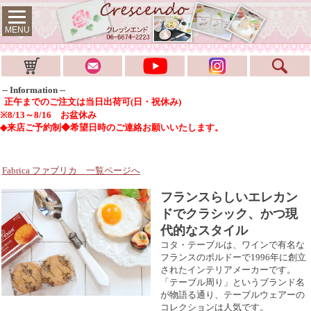
MENU
-- Information --
正午までのご注文は当日出荷可(日・祝休み)
※8/13～8/16 お盆休み
◆来店ご予約制◆希望日時のご連絡お願いいたします。
Fabrica ファブリカ
一覧ページへ
フランスらしいエレカン
ドでクラシック、かつ現
代的なスタイル
コタ・テーブルは、ワインで有名な
フランスのボルドーで1996年に創立
されたインテリアメーカーです。
「テーブル周り」というブランド名
が物語る通り、テーブルウェアーの
コレクションは人気です。