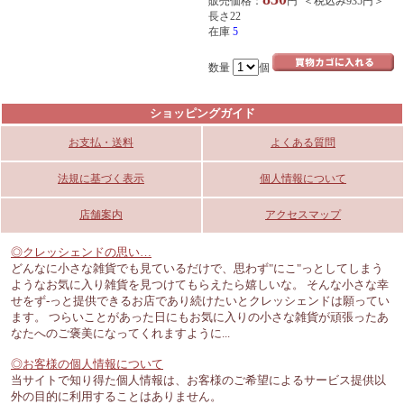
販売価格：
円 ＜税込み935円＞
長さ22
在庫
5
数量
個
ショッピングガイド
お支払・送料
よくある質問
法規に基づく表示
個人情報について
店舗案内
アクセスマップ
◎クレッシェンドの思い…
どんなに小さな雑貨でも見ているだけで、思わず"にこ"っとしてしまう
ようなお気に入り雑貨を見つけてもらえたら嬉しいな。 そんな小さな幸
せをず-っと提供できるお店であり続けたいとクレッシェンドは願ってい
ます。 つらいことがあった日にもお気に入りの小さな雑貨が頑張ったあ
なたへのご褒美になってくれますように...
◎お客様の個人情報について
当サイトで知り得た個人情報は、お客様のご希望によるサービス提供以
外の目的に利用することはありません。