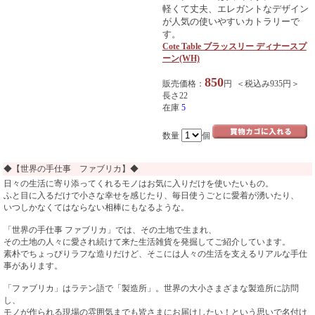
軽くて丈夫、エレガントなデザイン
が人気の使いやすいカトラリーで
す。
Cote Table ブラッスリー ディナースプ
ーン(WH)
850
販売価格：
円 ＜税込み935円＞
長さ22
在庫
5
数量
個
◆【世界の手仕事 ファブリカ】◆
日々の生活に寄り添ってくれるモノはお気に入りだけを使いたいもの。
ふと目に入るだけで小さな幸せを感じたり、毎日使うごとに愛着が湧いたり、
いつしかなくてはならない相棒にもなるような。
「世界の手仕事 ファブリカ」では、その土地で生まれ、
その土地の人々に愛され続けて来た生活雑貨を発掘してご紹介しています。
素朴でちょっぴりラフな造りだけど、そこには人々の生活を支えるリアルな手仕
事があります。
「ファブリカ」はラテン語で「製造所」。世界の大小さまざまな製造所に訪問
し、
モノが作られる現場の雰囲気までも皆さまにお届けしたい！という思いで名付け