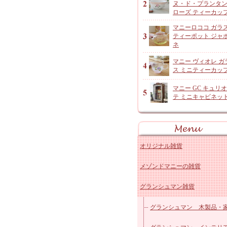
ヌ・ド・プランタ
ローズ ティーカッ
マニーロココ ガラ
ティーポット ジャ
ネ
マニー ヴィオレ ガ
ス ミニティーカッ
マニー GC キュリ
テ ミニキャビネッ
オリジナル雑貨
メゾンドマニーの雑貨
アンジャルダンロゼ
グランシュマン雑貨
オリジナルコットン雑貨
マニー ローズ 陶器キッ
レースドイリーなど
マニー ローズ 陶器その
グランシュマン 木製品・