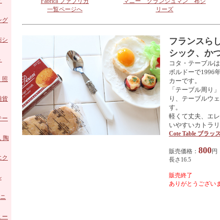
ア
Fabrica ファブリカ
マニー グランシュマン 布シ
一覧ページへ
リーズ
ング
ロー
布シ
フランスら
シック、か
陶器
ト
コタ・テーブルは
ボルドーで199
ホー
・照
カーです。
「テーブル周り」
り、テーブルウェ
 ガ
雑貨
す。
軽くて丈夫、エレ
 陶
テー
いやすいカトラリ
Cote Table ブ
ズ
 陶
800
販売価格：
円
エク
長さ16.5
販売終了
ル
ありがとうございま
アニ
ミー