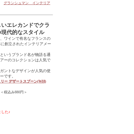
グランシュマン インテリア
しいエレカンドでクラ
つ現代的なスタイル
、ワインで有名なフランスの
6年に創立されたインテリアメー
というブランド名が物語る通
アーのコレクションは人気で
ガントなデザインが人気の使
ーです。
ラッスリー デザートスプーン(WH)
 ＜税込み880円＞
した♪