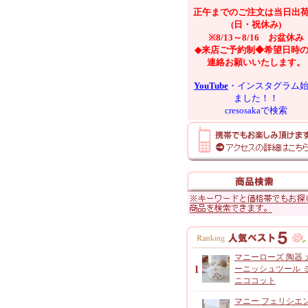
正午までのご注文は当日出
(日・祝休み)
※8/13～8/16 お盆休み
◆来店ご予約制◆希望日時
連絡お願いいたします。
YouTube
・インスタグラム
ました！！
cresosakaで検索
マニーローズ 陶器 
ーニッシュツール 
ニココット
マニー フェリシエ