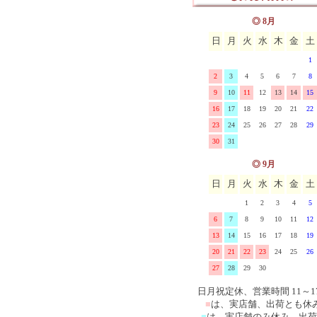
ス
マニー ブロドリー(刺繍)
イマン クラリス 陶器、
◎ 8月
日
月
火
水
木
金
土
ーズ
マニー エンボス&レース
ロー
イマン ローズバスケット
1
マニー シャンドファミー
器、ホーロー
イマン ローレライ ガラ
2
3
4
5
6
7
8
9
10
11
12
13
14
15
マニー ベアシリーズ
イマンその他の雑貨
16
17
18
19
20
21
22
23
24
25
26
27
28
29
マニー その他の陶器ガラ
30
31
マニー その他布製品
◎ 9月
日
月
火
水
木
金
土
1
2
3
4
5
6
7
8
9
10
11
12
13
14
15
16
17
18
19
20
21
22
23
24
25
26
27
28
29
30
日月祝定休、営業時間 11～1
■
は、実店舗、出荷とも休
■
は、実店舗のみ休み、出荷