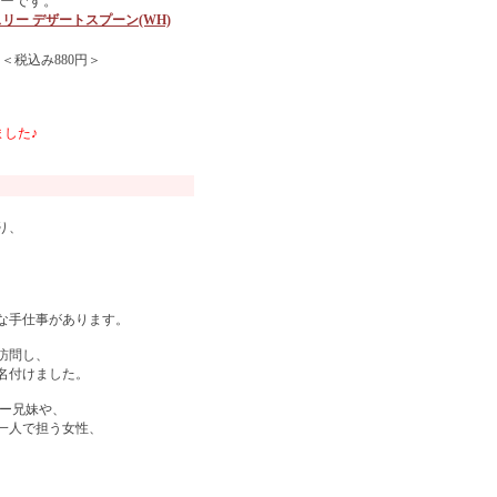
ーです。
ラッスリー デザートスプーン(WH)
 ＜税込み880円＞
した♪
り、
。
な手仕事があります。
訪問し、
名付けました。
ナー兄妹や、
一人で担う女性、