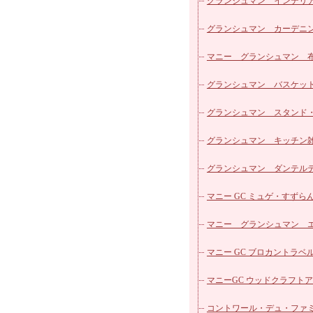
パッチワークシリーズ
マニー ローズ ホーロー
グランシュマン インテリ
カフェカーテン
マニー ローズ ガラス他
グランシュマン カーデニ
ヴィクトリアシリーズ
マニー エトフモチーフ 
雑貨
マニー グランシュマン 
ローズ柄カットクロス
ズ
マニー レールデュロココ
リーズ
グランシュマン バスケッ
マニー レールデュロココ
グランシュマン スタンド
ロー
マニー レールデュロココ
明器具
グランシュマン キッチン
ラス
マニー ステンシルローズ
グランシュマン ダンテル
器
マニー ブルーローズ シリー
ブルウェア
マニー GC ミュゲ・すずらん
マニー ノンブルシリーズ
器
マニー グランシュマン 
マニー プチメゾン陶器
リュ
マニー GC ブロカントラベ
マニー バンドゥメール
マニーGC ウッドクラフト
マニー プティ タンジュ
マル
コントワール・デュ・ファ