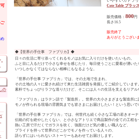
いやすいカトラリ
荷可
Cote Table ブ
800
販売価格：
円
長さ16.5
のご
販売終了
ありがとうございま
始め
◆【世界の手仕事 ファブリカ】◆
日々の生活に寄り添ってくれるモノはお気に入りだけを使いたいもの。
ふと目に入るだけで小さな幸せを感じたり、毎日使うごとに愛着が湧いた
いつしかなくてはならない相棒にもなるような。
「世界の手仕事 ファブリカ」では、その土地で生まれ、
その土地の人々に愛され続けて来た生活雑貨を発掘してご紹介しています
素朴でちょっぴりラフな造りだけど、そこには人々の生活を支えるリアル
「ファブリカ」はラテン語で「製造所」。世界の大小さまざまな製造所に
モノが作られる現場の雰囲気までも皆さまにお届けしたい！という思いで
「世界の手仕事 ファブリカ」では、何世代も続く小さな工場の若きオー
ガ
伝統の灯を絶やしたくない、と小さなアトリエで商品製作の全ての工程を
ミ
熱い工房で汗だくでガラスを吹く、強面だけど気の優しい職人など、
プライドを持って世界のどこかでモノを作っている人々の、
語らずにはいられないストーリーもあわせてお届けします。
ン