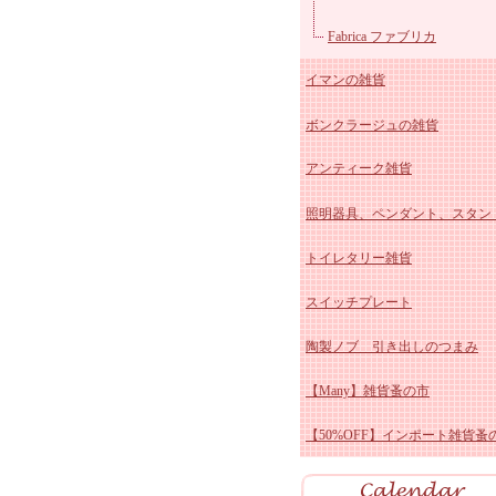
マニー クリスマス陶器
ユ
Fabrica ファブリカ
イマンの雑貨
マニー ペイザージュ・ア
ボンクラージュの雑貨
ローズ
マニー ブルーミングガーデ
イマン かほり 陶器、ホ
アンティーク雑貨
マニーレコルトシリーズ
ー
イマン しおりシリーズ
照明器具、ペンダント、スタン
マニー プロヴァンス
イマンももかシリーズ
アンティーク スージーク
トイレタリー雑貨
マニー チェリーシリーズ
イマン ビビアン 陶器、
ー
アンティーク ブルー&ホ
スイッチプレート
マニー デイジー陶磁器&
ロー
イマン スミレ 陶器、ホ
ト
アンティーク ホーロー雑
陶製ノブ 引き出しのつまみ
ス
マニー クリサンテーム
ー
イマン エマ 陶器、ホー
アンティーク 陶器雑貨
【Many】雑貨蚤の市
マニーポショアール・ド・
イマン プリンセスローズ
アンティーク その他
【50%OFF】インポート雑貨蚤
ーズ
マニー エルブシリーズ
イマン ダイアナローズ 
マニー ヴィオレ 陶器、
器、ホーロー
イマン イザベラ 陶器