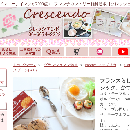
ドマニー、イマンが2000点♪ フレンチカントリー雑貨通販【クレッシ
トップページ
＞
グランシュマン雑貨
＞
Fabrica ファブリカ
＞
Co
スプーン(WH)
フランスら
シック、か
た♪
コタ・テーブルは
コツ
ボルドーで199
カーです。
「テーブル周り」
り、テーブルウェ
のカ
す。
しま
軽くて丈夫、エレ