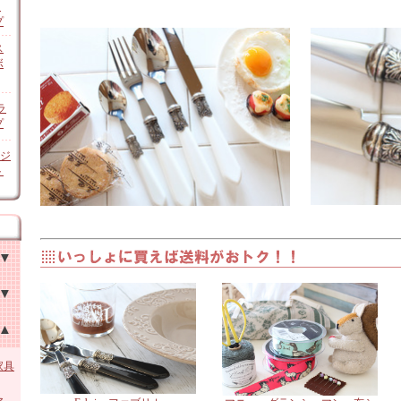
ン
プ
ス
ボ
ラ
プ
オジ
ト
チン
他
家具