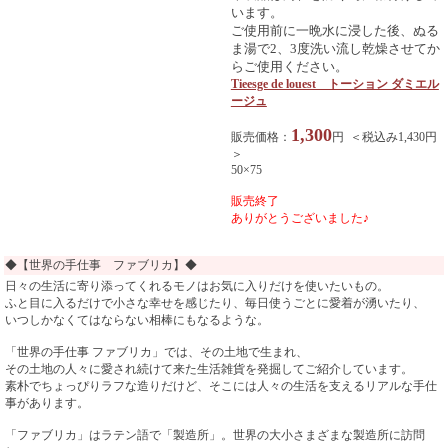
います。
ご使用前に一晩水に浸した後、ぬる
ま湯で2、3度洗い流し乾燥させてか
らご使用ください。
Tieesge de louest トーション ダミエル
ージュ
1,300
販売価格：
円 ＜税込み1,430円
＞
50×75
販売終了
ありがとうございました♪
◆【世界の手仕事 ファブリカ】◆
日々の生活に寄り添ってくれるモノはお気に入りだけを使いたいもの。
ふと目に入るだけで小さな幸せを感じたり、毎日使うごとに愛着が湧いたり、
いつしかなくてはならない相棒にもなるような。
「世界の手仕事 ファブリカ」では、その土地で生まれ、
その土地の人々に愛され続けて来た生活雑貨を発掘してご紹介しています。
素朴でちょっぴりラフな造りだけど、そこには人々の生活を支えるリアルな手仕
事があります。
「ファブリカ」はラテン語で「製造所」。世界の大小さまざまな製造所に訪問