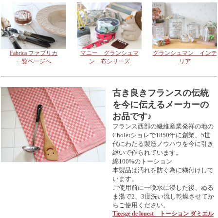
Fabrica ファブリカ
マニー グランシュマ
グランシュマン インテ
一覧ページへ
ン 布シリーズ
リア
古き良きフランスの伝統
を今に伝えるメーカーの
お品です♪
フランス西部の繊維産業発祥の地の
Choletショレで1850年に創業、5世
代にわたる製造ノウハウを今に引き
継いで作られています。
綿100%のトーション
本製品は汚れを防ぐ為に糊付けして
います。
ご使用前に一晩水に浸した後、ぬる
ま湯で2、3度洗い流し乾燥させてか
らご使用ください。
Tieesge de louest トーション ダミエル