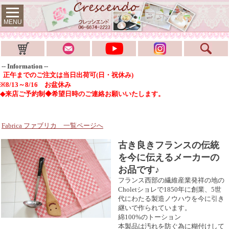
MENU
-- Information --
正午までのご注文は当日出荷可(日・祝休み)
※8/13～8/16 お盆休み
◆来店ご予約制◆希望日時のご連絡お願いいたします。
Fabrica ファブリカ
一覧ページへ
古き良きフランスの伝統
を今に伝えるメーカーの
お品です♪
フランス西部の繊維産業発祥の地の
Choletショレで1850年に創業、5世
代にわたる製造ノウハウを今に引き
継いで作られています。
綿100%のトーション
本製品は汚れを防ぐ為に糊付けして