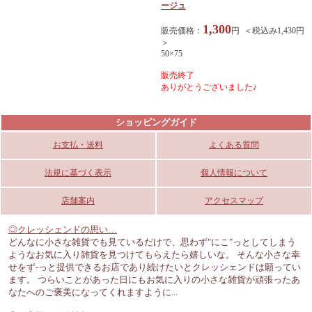
ージュ
1,300
販売価格：
円 ＜税込み1,430円
＞
50×75
販売終了
ありがとうございました♪
ショッピングガイド
お支払・送料
よくある質問
法規に基づく表示
個人情報について
店舗案内
アクセスマップ
◎クレッシェンドの思い…
どんなに小さな雑貨でも見ているだけで、思わず"にこ"っとしてしまう
ようなお気に入り雑貨を見つけてもらえたら嬉しいな。 そんな小さな幸
せをず-っと提供できるお店であり続けたいとクレッシェンドは願ってい
ます。 つらいことがあった日にもお気に入りの小さな雑貨が頑張ったあ
なたへのご褒美になってくれますように...