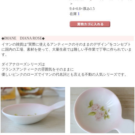
＞
9.4×6.8×厚み1.5
在庫
1
◆IMANE DIANA ROSE◆
イマンの雑貨は“実際に使えるアンティークのそのままのデザイン”をコンセプト
に国内の工場、素材を使って、大量生産では難しい手作業で丁寧に作られていま
す。
ダイアナローズシリーズは
フランスアンティークの雰囲気をそのままに
優しいピンクのローズでイマンの代名詞とも言える不動の人気シリーズです。