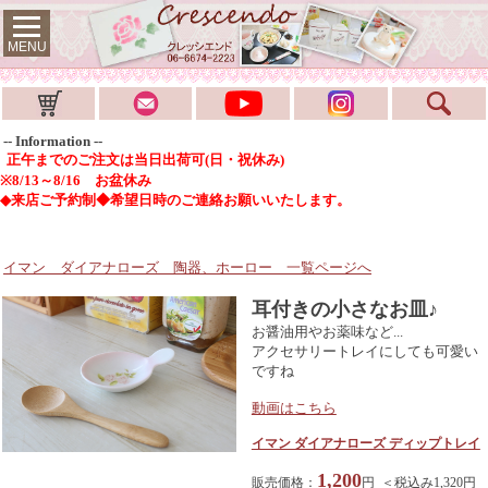
MENU
-- Information --
正午までのご注文は当日出荷可(日・祝休み)
※8/13～8/16 お盆休み
◆来店ご予約制◆希望日時のご連絡お願いいたします。
イマン ダイアナローズ 陶器、ホーロー
一覧ページへ
耳付きの小さなお皿♪
お醤油用やお薬味など...
アクセサリートレイにしても可愛い
ですね
動画はこちら
イマン ダイアナローズ ディップトレイ
1,200
販売価格：
円 ＜税込み1,320円