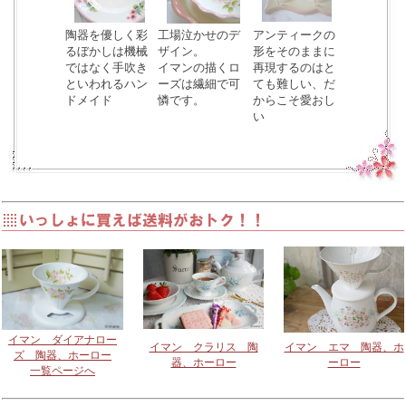
陶器を優しく彩
工場泣かせのデ
アンティークの
るぼかしは機械
ザイン。
形をそのままに
ではなく手吹き
イマンの描くロ
再現するのはと
といわれるハン
ーズは繊細で可
ても難しい、だ
ドメイド
憐です。
からこそ愛おし
い
イマン ダイアナロー
イマン クラリス 陶
イマン エマ 陶器、ホ
ズ 陶器、ホーロー
器、ホーロー
ーロー
一覧ページへ