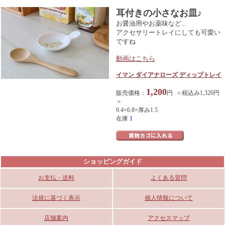
耳付きの小さなお皿♪
お醤油用やお薬味など...
アクセサリートレイにしても可愛い
ですね
動画はこちら
イマン ダイアナローズ ディップトレイ
1,200
販売価格：
円 ＜税込み1,320円
＞
9.4×6.8×厚み1.5
在庫
1
ショッピングガイド
お支払・送料
よくある質問
法規に基づく表示
個人情報について
店舗案内
アクセスマップ