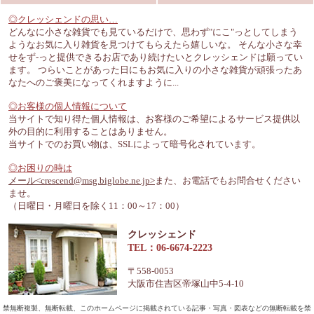
◎クレッシェンドの思い…
どんなに小さな雑貨でも見ているだけで、思わず"にこ"っとしてしまう
ようなお気に入り雑貨を見つけてもらえたら嬉しいな。 そんな小さな幸
せをず-っと提供できるお店であり続けたいとクレッシェンドは願ってい
ます。 つらいことがあった日にもお気に入りの小さな雑貨が頑張ったあ
なたへのご褒美になってくれますように...
◎お客様の個人情報について
当サイトで知り得た個人情報は、お客様のご希望によるサービス提供以
外の目的に利用することはありません。
当サイトでのお買い物は、SSLによって暗号化されています。
◎お困りの時は
メール<crescend@msg.biglobe.ne.jp>
また、お電話でもお問合せください
ませ。
（日曜日・月曜日を除く11：00～17：00）
クレッシェンド
TEL：06-6674-2223
〒558-0053
大阪市住吉区帝塚山中5-4-10
禁無断複製、無断転載、このホームページに掲載されている記事・写真・図表などの無断転載を禁