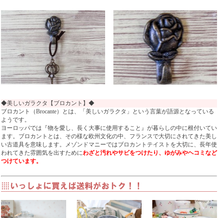
◆美しいガラクタ【ブロカント】◆
ブロカント（Brocante）とは、「美しいガラクタ」という言葉が語源となっている
ようです。
ヨーロッパでは『物を愛し、長く大事に使用すること』が暮らしの中に根付いてい
ます。ブロカントとは、その様な欧州文化の中、フランスで大切にされてきた美し
い古道具を意味します。メゾンドマニーではブロカントテイストを大切に、長年使
われてきた雰囲気を出すために
わざと汚れやサビをつけたり、ゆがみやヘコミなど
つけています。