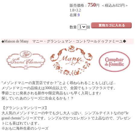
750
販売価格：
円 ＜税込み825円＞
1.8×3.2
在庫
9
数量
個
◆Maison de Many マニー・グランシュマン・コントワールドゥファミーユ◆
“メゾンドマニーの直営店ですか？”とよく尋ねられることもしばしば...
メゾンドマニーの品揃えは3000点以上で、全国でもトップクラスです。
季節ごとに発表される新作や限定商品もいち早く入荷します♪
探していたあのシリーズに出会えるかも！？
【グランシュマンシリーズ】
大人気のメゾンドマニーの中でも少し大人っぽい、シンプルテイストなのが“le
grand chemin”シリーズです。シンプルでかつエレガントで上品なので、プレゼン
トにも喜ばれています。
※おもに海外生産のシリーズ