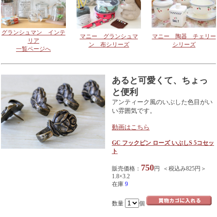
グランシュマン インテ
マニー グランシュマ
マニー 陶器 チェリー
リア
ン 布シリーズ
シリーズ
一覧ページへ
あると可愛くて、ちょっ
と便利
アンティーク風のいぶした色目がい
い雰囲気です。
動画はこちら
GC フックピン ローズ いぶしS 5コセッ
ト
750
販売価格：
円 ＜税込み825円＞
1.8×3.2
在庫
9
数量
個