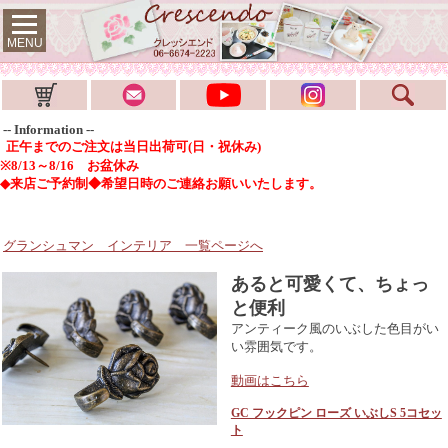
MENU
-- Information --
正午までのご注文は当日出荷可(日・祝休み)
※8/13～8/16 お盆休み
◆来店ご予約制◆希望日時のご連絡お願いいたします。
グランシュマン インテリア
一覧ページへ
あると可愛くて、ちょっ
と便利
アンティーク風のいぶした色目がい
い雰囲気です。
動画はこちら
GC フックピン ローズ いぶしS 5コセッ
ト