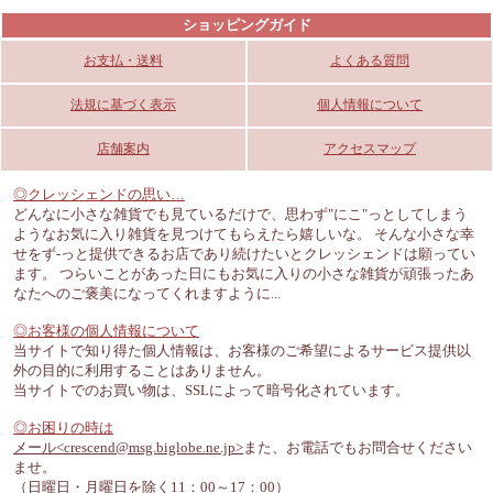
ショッピングガイド
お支払・送料
よくある質問
法規に基づく表示
個人情報について
店舗案内
アクセスマップ
◎クレッシェンドの思い…
どんなに小さな雑貨でも見ているだけで、思わず"にこ"っとしてしまう
ようなお気に入り雑貨を見つけてもらえたら嬉しいな。 そんな小さな幸
せをず-っと提供できるお店であり続けたいとクレッシェンドは願ってい
ます。 つらいことがあった日にもお気に入りの小さな雑貨が頑張ったあ
なたへのご褒美になってくれますように...
◎お客様の個人情報について
当サイトで知り得た個人情報は、お客様のご希望によるサービス提供以
外の目的に利用することはありません。
当サイトでのお買い物は、SSLによって暗号化されています。
◎お困りの時は
メール<crescend@msg.biglobe.ne.jp>
また、お電話でもお問合せください
ませ。
（日曜日・月曜日を除く11：00～17：00）