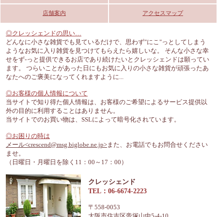
店舗案内
アクセスマップ
◎クレッシェンドの思い…
どんなに小さな雑貨でも見ているだけで、思わず"にこ"っとしてしまう
ようなお気に入り雑貨を見つけてもらえたら嬉しいな。 そんな小さな幸
せをず-っと提供できるお店であり続けたいとクレッシェンドは願ってい
ます。 つらいことがあった日にもお気に入りの小さな雑貨が頑張ったあ
なたへのご褒美になってくれますように...
◎お客様の個人情報について
当サイトで知り得た個人情報は、お客様のご希望によるサービス提供以
外の目的に利用することはありません。
当サイトでのお買い物は、SSLによって暗号化されています。
◎お困りの時は
メール<crescend@msg.biglobe.ne.jp>
また、お電話でもお問合せください
ませ。
（日曜日・月曜日を除く11：00～17：00）
クレッシェンド
TEL：06-6674-2223
〒558-0053
大阪市住吉区帝塚山中5-4-10