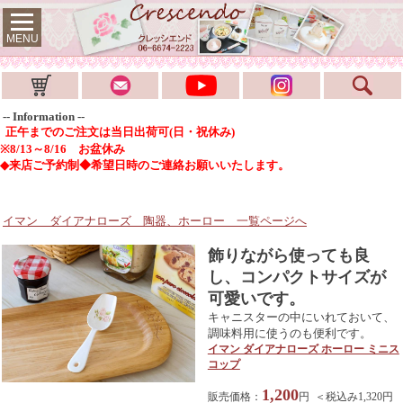
MENU
-- Information --
正午までのご注文は当日出荷可(日・祝休み)
※8/13～8/16 お盆休み
◆来店ご予約制◆希望日時のご連絡お願いいたします。
イマン ダイアナローズ 陶器、ホーロー
一覧ページへ
飾りながら使っても良
し、コンパクトサイズが
可愛いです。
キャニスターの中にいれておいて、
調味料用に使うのも便利です。
イマン ダイアナローズ ホーロー ミニス
コップ
1,200
販売価格：
円 ＜税込み1,320円