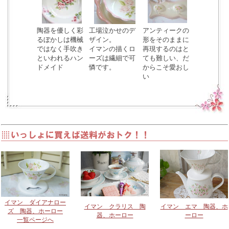
陶器を優しく彩
工場泣かせのデ
アンティークの
るぼかしは機械
ザイン。
形をそのままに
ではなく手吹き
イマンの描くロ
再現するのはと
といわれるハン
ーズは繊細で可
ても難しい、だ
ドメイド
憐です。
からこそ愛おし
い
イマン ダイアナロー
イマン クラリス 陶
イマン エマ 陶器、ホ
ズ 陶器、ホーロー
器、ホーロー
ーロー
一覧ページへ