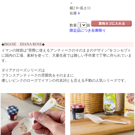
＞
横2.9×長さ11
在庫
4
数量
個
限定品につき在庫限り
◆IMANE DIANA ROSE◆
イマンの雑貨は“実際に使えるアンティークのそのままのデザイン”をコンセプト
に国内の工場、素材を使って、大量生産では難しい手作業で丁寧に作られていま
す。
ダイアナローズシリーズは
フランスアンティークの雰囲気をそのままに
優しいピンクのローズでイマンの代名詞とも言える不動の人気シリーズです。