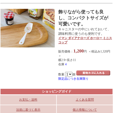
飾りながら使っても良
し、コンパクトサイズが
可愛いです。
キャニスターの中にいれておいて、
調味料用に使うのも便利です。
イマン ダイアナローズ ホーロー ミニス
コップ
1,200
販売価格：
円 ＜税込み1,320円
＞
横2.9×長さ11
在庫
4
数量
個
限定品につき在庫限り
ショッピングガイド
お支払・送料
よくある質問
法規に基づく表示
個人情報について