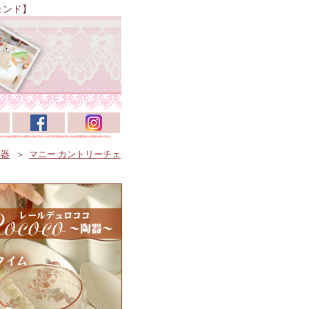
ェンド】
陶器
＞
マニー カントリーチェ