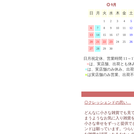
◎ 9月
日
月
火
水
木
金
土
1
2
3
4
5
6
7
8
9
10
11
12
13
14
15
16
17
18
19
20
21
22
23
24
25
26
27
28
29
30
日月祝定休、営業時間 11～1
■
は、実店舗、出荷とも休
■
は、実店舗のみ休み、出荷
■
は実店舗のみ営業、出荷不