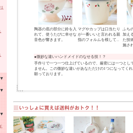
シリ
陶器の底の部分に鈴を入
マグやカップは口当たり
ふち
ユ
れて、使うたびに幸せな
が一番いいと言われる親
加え
音色が響きます。
指のフォルムを模して...
た技
施さ
ス
●微妙な違いハンドメイドのなせる技！？
手作りで一つ一つ仕上げているので、厳密には一つとし
ません。この微妙な違いがあなただけの1つになってく
願っております。
家具
ア
ーロ
ング
ド
布シ
ーパ