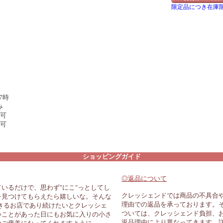
限定品につき在庫
7時
み
可
可