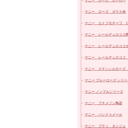
パッチワークシリーズ
マニー ローズ ホーロー
カフェカーテン
マニー ローズ ガラス他
ヴィクトリアシリーズ
マニー エトフモチーフ 
ローズ柄カットクロス
ズ
マニー レールデュロココ
マニー レールデュロココ
ロー
マニー レールデュロココ
ラス
マニー ステンシルローズ
器
マニー ブルーローズ シリー
マニー ノンブルシリーズ
マニー プチメゾン陶器
マニー バンドゥメール
マニー プティ タンジュ