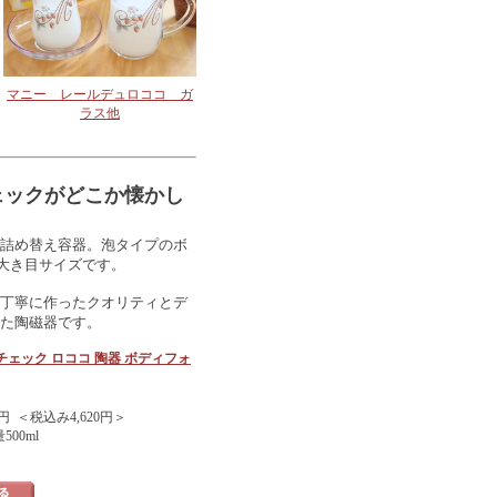
マニー レールデュロココ ガ
ラス他
ェックがどこか懐かし
詰め替え容器。泡タイプのボ
.大き目サイズです。
丁寧に作ったクオリティとデ
た陶磁器です。
チェック ロココ 陶器 ボディフォ
円 ＜税込み4,620円＞
500ml