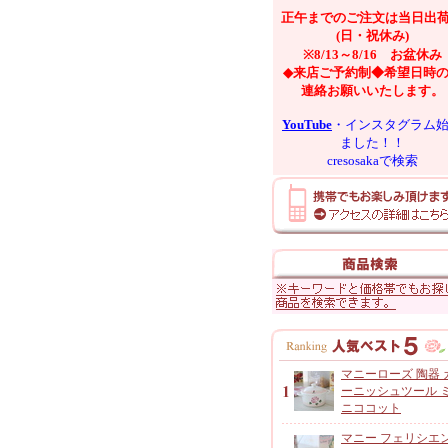
正午までのご注文は当日出
(日・祝休み)
※8/13～8/16 お盆休み
◆来店ご予約制◆希望日時
連絡お願いいたします。
YouTube
・インスタグラム
ました！！
cresosakaで検索
マニーローズ 陶器 
ーニッシュツール 
ニココット
マニー フェリシエ