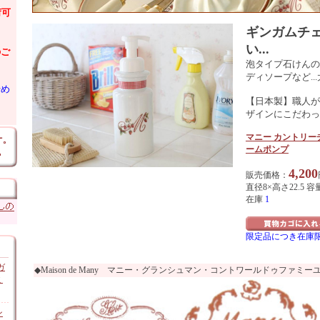
荷可
ギンガムチ
い...
のご
泡タイプ石けんの
ディソープなど..
始め
【日本製】職人が
ザインにこだわっ
マニー カントリー
ームポンプ
4,200
販売価格：
直径8×高さ22.5 容量
在庫
1
限定品につき在庫
ガ
◆Maison de Many マニー・グランシュマン・コントワールドゥファミー
ミ
ン