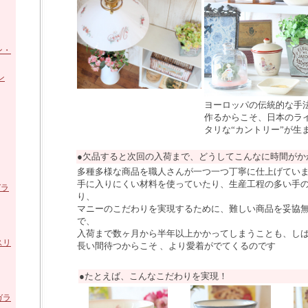
ン・
ン
ヨーロッパの伝統的な手
作るからこそ、日本のラ
タリな“カントリー”が生
●欠品すると次回の入荷まで、どうしてこんなに時間がか
多種多様な商品を職人さんが一つ一つ丁寧に仕上げてい
手に入りにくい材料を使っていたり、生産工程の多い手
ガラ
り、
マニーのこだわりを実現するために、難しい商品を妥協
で、
入荷まで数ヶ月から半年以上かかってしまうことも、し
スリ
長い間待つからこそ 、より愛着がでてくるのです
●たとえば、こんなこだわりを実現！
ガラ