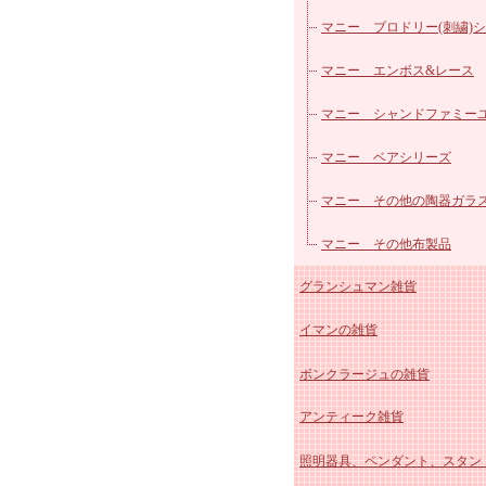
ス
マニー ブロドリー(刺繍)
ーズ
マニー エンボス&レース
マニー シャンドファミー
マニー ベアシリーズ
マニー その他の陶器ガラ
マニー その他布製品
グランシュマン雑貨
イマンの雑貨
グランシュマン 木製品・
ボンクラージュの雑貨
グランシュマン インテリ
イマン かほり 陶器、ホ
アンティーク雑貨
グランシュマン カーデニ
ー
イマン しおりシリーズ
照明器具、ペンダント、スタン
雑貨
マニー グランシュマン 
イマンももかシリーズ
アンティーク スージーク