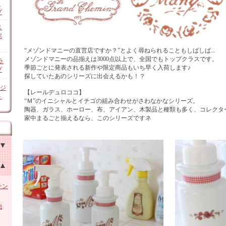
ン
プ
ス
ボ
“メゾンドマニーの直営店ですか？”とよく尋ねられることもしばしば...
メゾンドマニーの品揃えは3000点以上で、全国でもトップクラスです。
ラ
季節ごとに発表される新作や限定商品もいち早く入荷します♪
プ
探していたあのシリーズに出会えるかも！？
オジ
【レールデュロココ】
ト
“Ｍ”のイニシャルとイチゴの組み合わせがさわなかなシリーズ。
陶器、ガラス、ホーロー、布、アイアン、木製品と種類も多く、コレクタ
家中まるごと揃えるなら、このシリーズですネ
チン
他