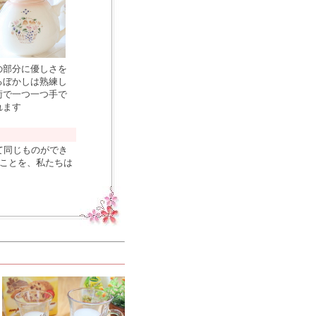
の部分に優しさを
るぼかしは熟練し
術で一つ一つ手で
れます
て同じものができ
れことを、私たちは