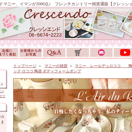
ドマニー、イマンが2000点♪ フレンチカントリー雑貨通販【クレッシ
トップページ
＞
マニーの雑貨
＞
マニー レールデュロココ 
ック ロココ 陶器 ボディフォームポンプ
た♪
コツ
のカ
しま