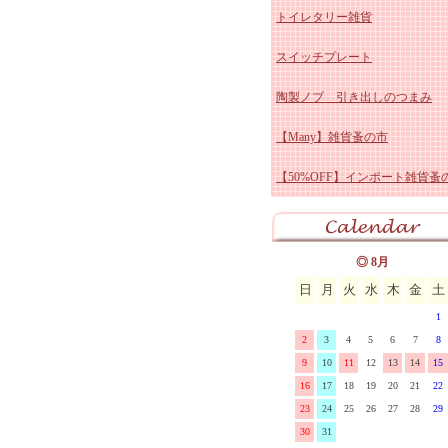
トイレタリー雑貨
リーズ
グランシュマン バスケッ
イマン ビビアン 陶器、
ー
アンティーク ブルー&ホ
スイッチプレート
グランシュマン スタンド
ロー
イマン スミレ 陶器、ホ
ト
アンティーク ホーロー雑
陶製ノブ 引き出しのつまみ
明器具
グランシュマン キッチン
ー
イマン エマ 陶器、ホー
アンティーク 陶器雑貨
【Many】雑貨蚤の市
グランシュマン ダンテル
イマン プリンセスローズ
アンティーク その他
【50%OFF】インポート雑貨蚤
ブルウェア
マニー GC ミュゲ・すずらん
イマン ダイアナローズ 
器
マニー グランシュマン 
器、ホーロー
イマン イザベラ 陶器
リュ
マニー GC ブロカントラベ
イマン クラリス 陶器、
◎ 8月
日
月
火
水
木
金
土
マニーGC ウッドクラフト
ロー
イマン ローズバスケット
1
マル
コントワール・デュ・ファ
器、ホーロー
イマン ローレライ ガラ
2
3
4
5
6
7
8
9
10
11
12
13
14
15
ユ
Fabrica ファブリカ
イマンその他の雑貨
16
17
18
19
20
21
22
23
24
25
26
27
28
29
30
31