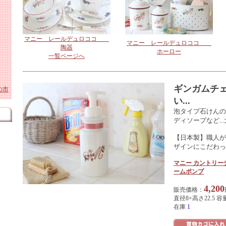
ト
ホー
ワイ
・照
ーロ
貨
マニー レールデュロココ
マニー レールデュロココ
陶器
雑貨
ロー
ホーロー
一覧ページへ
テー
ギンガムチ
の市
 陶
陶
い...
エク
泡タイプ石けんの
ディソープなど..
ル
ホー
【日本製】職人が
ザインにこだわっ
アニ
 陶
マニー カントリー
ミー
ス
ームポンプ
4,200
販売価格：
直径8×高さ22.5 容量
在庫
1