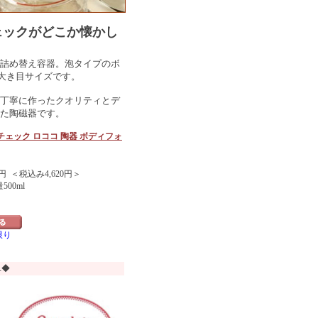
ェックがどこか懐かし
詰め替え容器。泡タイプのボ
.大き目サイズです。
丁寧に作ったクオリティとデ
た陶磁器です。
チェック ロココ 陶器 ボディフォ
円 ＜税込み4,620円＞
500ml
限り
ユ◆