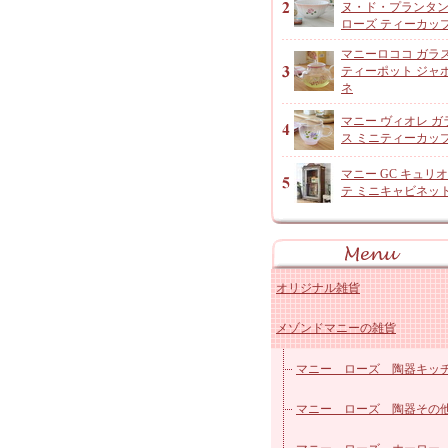
ヌ・ド・プランタ
ローズ ティーカッ
マニーロココ ガラ
ティーポット ジャ
ネ
マニー ヴィオレ ガ
ス ミニティーカッ
マニー GC キュリ
テ ミニキャビネッ
オリジナル雑貨
メゾンドマニーの雑貨
アンジャルダンロゼ
オリジナルコットン雑貨
マニー ローズ 陶器キッ
レースドイリーなど
マニー ローズ 陶器その