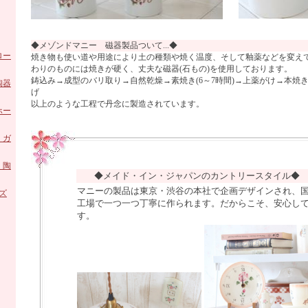
◆メゾンドマニー 磁器製品ついて...◆
ロー
焼き物も使い道や用途により土の種類や焼く温度、そして釉薬などを変え
わりのものには焼きが硬く、丈夫な磁器(石もの)を使用しております。
鋳込み→成型のバリ取り→自然乾燥→素焼き(6～7時間)→上薬がけ→本焼き(
陶器
げ
以上のような工程で丹念に製造されています。
ホー
 ガ
 陶
◆メイド・イン・ジャパンのカントリースタイル
マニーの製品は東京・渋谷の本社で企画デザインされ、
ズ
工場で一つ一つ丁寧に作られます。だからこそ、安心し
す。