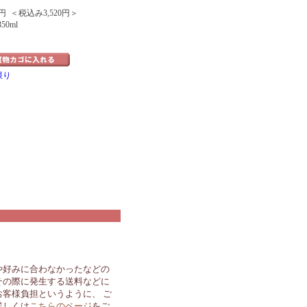
円 ＜税込み3,520円＞
50ml
限り