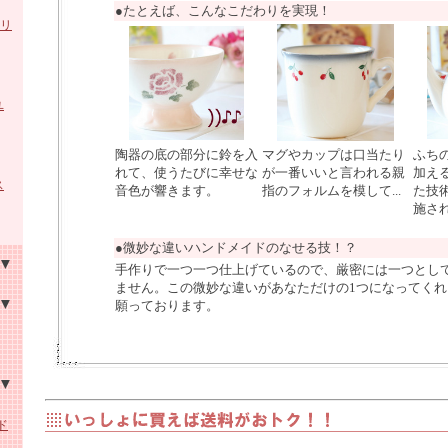
●たとえば、こんなこだわりを実現！
シリ
ユ
陶器の底の部分に鈴を入
マグやカップは口当たり
ふち
れて、使うたびに幸せな
が一番いいと言われる親
加え
ス
音色が響きます。
指のフォルムを模して...
た技
施さ
●微妙な違いハンドメイドのなせる技！？
手作りで一つ一つ仕上げているので、厳密には一つとし
ません。この微妙な違いがあなただけの1つになってく
家具
願っております。
ア
ーロ
ング
ド
布シ
ーパ