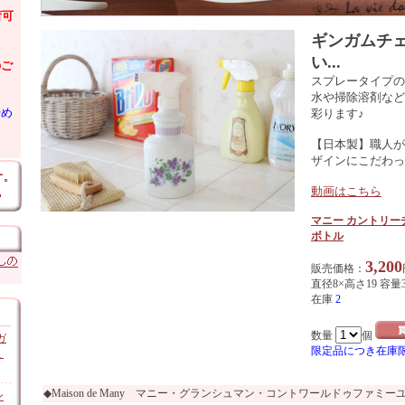
荷可
ギンガムチ
い...
のご
スプレータイプの
水や掃除溶剤など
始め
彩ります♪
【日本製】職人が
ザインにこだわっ
動画はこちら
マニー カントリー
ボトル
3,200
販売価格：
直径8×高さ19 容量3
在庫
2
数量
個
ガ
限定品につき在庫
ミ
◆Maison de Many マニー・グランシュマン・コントワールドゥファミー
ン