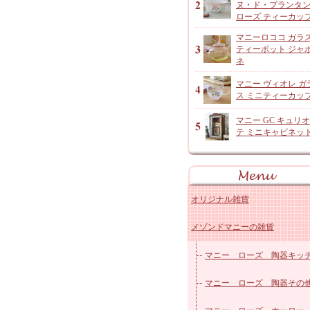
ヌ・ド・プランタ
ローズ ティーカッ
マニーロココ ガラ
ティーポット ジャ
ネ
マニー ヴィオレ ガ
ス ミニティーカッ
マニー GC キュリ
テ ミニキャビネッ
オリジナル雑貨
メゾンドマニーの雑貨
アンジャルダンロゼ
オリジナルコットン雑貨
マニー ローズ 陶器キッ
レースドイリーなど
マニー ローズ 陶器その