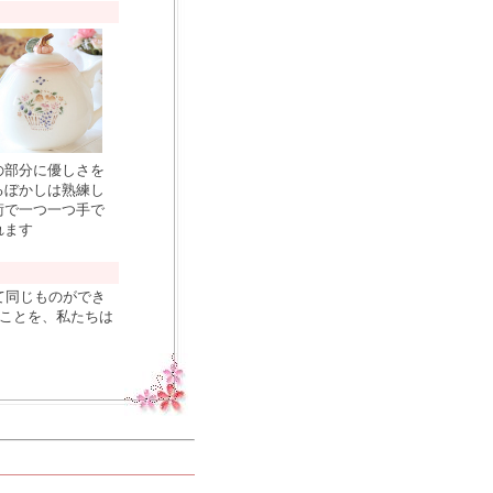
の部分に優しさを
るぼかしは熟練し
術で一つ一つ手で
れます
て同じものができ
れことを、私たちは