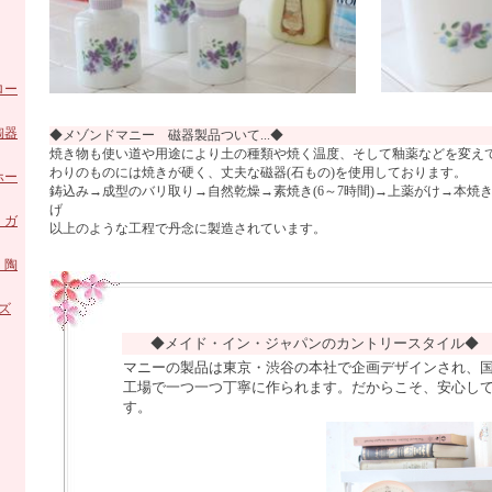
ロー
陶器
◆メゾンドマニー 磁器製品ついて...◆
焼き物も使い道や用途により土の種類や焼く温度、そして釉薬などを変え
わりのものには焼きが硬く、丈夫な磁器(石もの)を使用しております。
ホー
鋳込み→成型のバリ取り→自然乾燥→素焼き(6～7時間)→上薬がけ→本焼き(
げ
 ガ
以上のような工程で丹念に製造されています。
 陶
ズ
◆メイド・イン・ジャパンのカントリースタイル
マニーの製品は東京・渋谷の本社で企画デザインされ、
工場で一つ一つ丁寧に作られます。だからこそ、安心し
す。