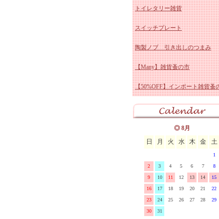
トイレタリー雑貨
リーズ
グランシュマン バスケッ
イマン ビビアン 陶器、
ー
アンティーク ブルー&ホ
スイッチプレート
グランシュマン スタンド
ロー
イマン スミレ 陶器、ホ
ト
アンティーク ホーロー雑
陶製ノブ 引き出しのつまみ
明器具
グランシュマン キッチン
ー
イマン エマ 陶器、ホー
アンティーク 陶器雑貨
【Many】雑貨蚤の市
グランシュマン ダンテル
イマン プリンセスローズ
アンティーク その他
【50%OFF】インポート雑貨蚤
ブルウェア
マニー GC ミュゲ・すずらん
イマン ダイアナローズ 
器
マニー グランシュマン 
器、ホーロー
イマン イザベラ 陶器
リュ
マニー GC ブロカントラベ
イマン クラリス 陶器、
◎ 8月
日
月
火
水
木
金
土
マニーGC ウッドクラフト
ロー
イマン ローズバスケット
1
マル
コントワール・デュ・ファ
器、ホーロー
イマン ローレライ ガラ
2
3
4
5
6
7
8
9
10
11
12
13
14
15
ユ
Fabrica ファブリカ
イマンその他の雑貨
16
17
18
19
20
21
22
23
24
25
26
27
28
29
30
31