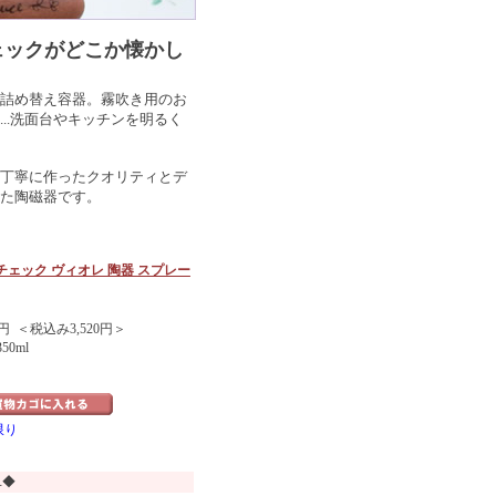
ェックがどこか懐かし
詰め替え容器。霧吹き用のお
...洗面台やキッチンを明るく
丁寧に作ったクオリティとデ
た陶磁器です。
チェック ヴィオレ 陶器 スプレー
円 ＜税込み3,520円＞
50ml
限り
ユ◆