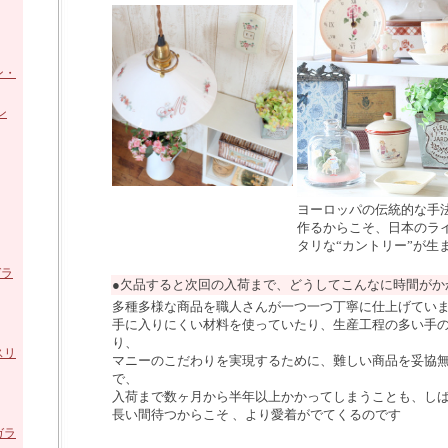
ン・
ン
ヨーロッパの伝統的な手
作るからこそ、日本のラ
タリな“カントリー”が生
ガラ
●欠品すると次回の入荷まで、どうしてこんなに時間がか
多種多様な商品を職人さんが一つ一つ丁寧に仕上げてい
手に入りにくい材料を使っていたり、生産工程の多い手
り、
スリ
マニーのこだわりを実現するために、難しい商品を妥協
で、
入荷まで数ヶ月から半年以上かかってしまうことも、し
長い間待つからこそ 、より愛着がでてくるのです
ガラ