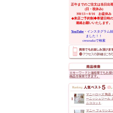
正午までのご注文は当日出
(日・祝休み)
※8/13～8/16 お盆休み
◆来店ご予約制◆希望日時
連絡お願いいたします。
YouTube
・インスタグラム
ました！！
cresosakaで検索
マニーローズ 陶器 
ーニッシュツール 
ニココット
マニー フェリシエ