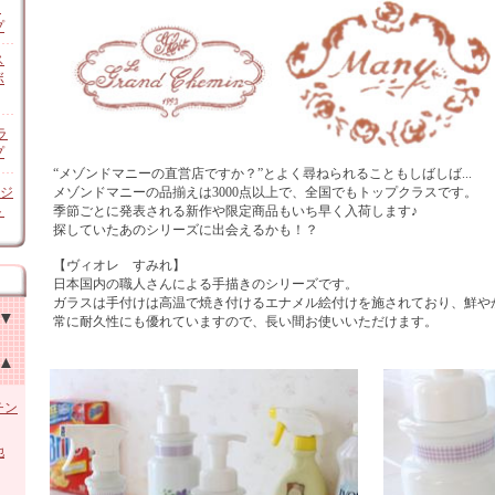
ン
プ
ス
ボ
ラ
プ
“メゾンドマニーの直営店ですか？”とよく尋ねられることもしばしば...
オジ
メゾンドマニーの品揃えは3000点以上で、全国でもトップクラスです。
ト
季節ごとに発表される新作や限定商品もいち早く入荷します♪
探していたあのシリーズに出会えるかも！？
【ヴィオレ すみれ】
日本国内の職人さんによる手描きのシリーズです。
ガラスは手付けは高温で焼き付けるエナメル絵付けを施されており、鮮や
常に耐久性にも優れていますので、長い間お使いいただけます。
チン
他