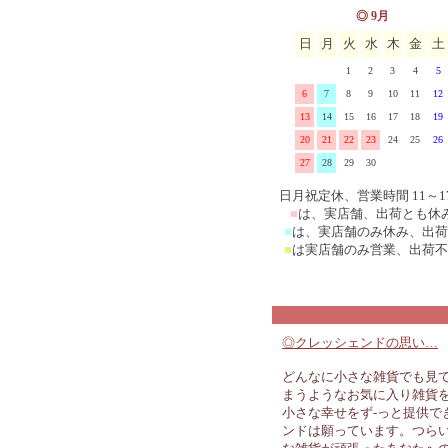
◎ 9月
日
月
火
水
木
金
土
1
2
3
4
5
6
7
8
9
10
11
12
13
14
15
16
17
18
19
20
21
22
23
24
25
26
27
28
29
30
日月祝定休、営業時間 11～1
■
は、実店舗、出荷とも休
■
は、実店舗のみ休み、出荷
■
は実店舗のみ営業、出荷不