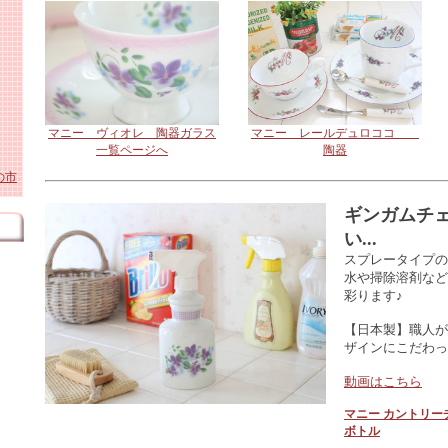
ト
ホー
ワイ
・照
ーロ
貨
雑貨
ロー
マニー ヴィオレ 陶器ガラス
マニー レールデュロココ
テー
一覧ページへ
陶器
の市
 陶
陶
ギンガムチ
エク
い...
ル
ホー
スプレータイプの
水や掃除溶剤など
彩ります♪
アニ
 陶
【日本製】職人が
ミー
ス
ザインにこだわっ
動画はこちら
マニー カントリー
ボトル