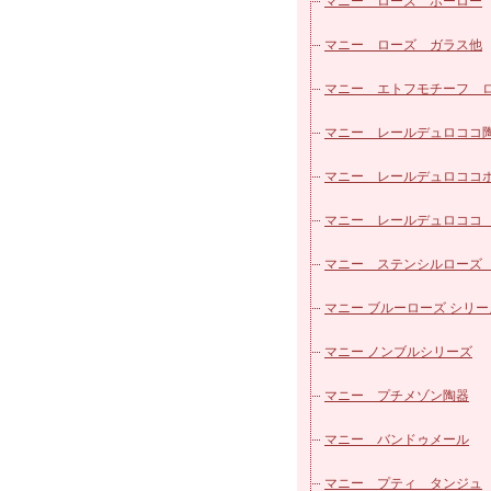
パッチワークシリーズ
マニー ローズ ホーロー
カフェカーテン
マニー ローズ ガラス他
ヴィクトリアシリーズ
マニー エトフモチーフ 
ローズ柄カットクロス
ズ
マニー レールデュロココ
マニー レールデュロココ
ロー
マニー レールデュロココ
ラス
マニー ステンシルローズ
器
マニー ブルーローズ シリー
マニー ノンブルシリーズ
マニー プチメゾン陶器
マニー バンドゥメール
マニー プティ タンジュ