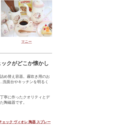
マニー
ェックがどこか懐かし
詰め替え容器。霧吹き用のお
...洗面台やキッチンを明るく
丁寧に作ったクオリティとデ
た陶磁器です。
チェック ヴィオレ 陶器 スプレー