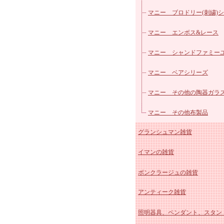
ス
マニー ブロドリー(刺繍)
ーズ
マニー エンボス&レース
マニー シャンドファミー
マニー ベアシリーズ
マニー その他の陶器ガラ
マニー その他布製品
グランシュマン雑貨
イマンの雑貨
グランシュマン 木製品・
ボンクラージュの雑貨
グランシュマン インテリ
イマン かほり 陶器、ホ
アンティーク雑貨
グランシュマン カーデニ
ー
イマン しおりシリーズ
照明器具、ペンダント、スタン
雑貨
マニー グランシュマン 
イマンももかシリーズ
アンティーク スージーク