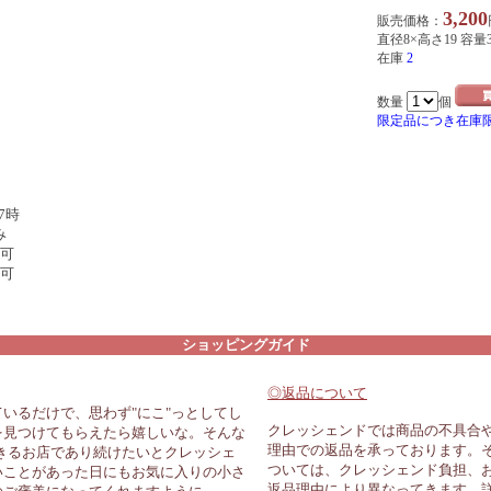
3,200
販売価格：
直径8×高さ19 容量3
在庫
2
数量
個
限定品につき在庫
7時
み
可
可