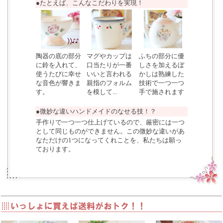
●たとえば、こんなこだわりを実現！
陶器の底の部分
マグやカップは
ふちの部分に優
に鈴を入れて、
口当たりが一番
しさを加えるぼ
使うたびに幸せ
いいと言われる
かしは熟練した
な音色が響きま
親指のフォルム
技術で一つ一つ
す。
を模して...
手で施されます
●微妙な違いハンドメイドのなせる技！？
手作りで一つ一つ仕上げているので、厳密には一つ
として同じものができません。この微妙な違いがあ
なただけの1つになってくれことを、私たちは願っ
ております。