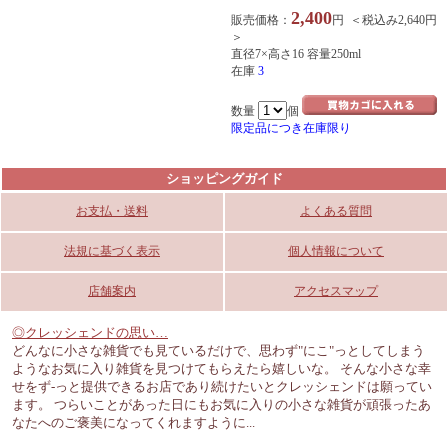
2,400
販売価格：
円 ＜税込み2,640円
＞
直径7×高さ16 容量250ml
在庫
3
数量
個
限定品につき在庫限り
ショッピングガイド
お支払・送料
よくある質問
法規に基づく表示
個人情報について
店舗案内
アクセスマップ
◎クレッシェンドの思い…
どんなに小さな雑貨でも見ているだけで、思わず"にこ"っとしてしまう
ようなお気に入り雑貨を見つけてもらえたら嬉しいな。 そんな小さな幸
せをず-っと提供できるお店であり続けたいとクレッシェンドは願ってい
ます。 つらいことがあった日にもお気に入りの小さな雑貨が頑張ったあ
なたへのご褒美になってくれますように...