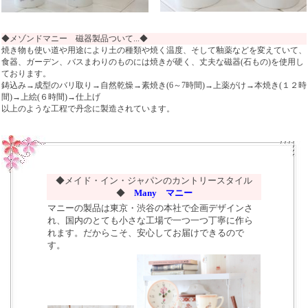
◆メゾンドマニー 磁器製品ついて...◆
焼き物も使い道や用途により土の種類や焼く温度、そして釉薬などを変えていて、
食器、ガーデン、バスまわりのものには焼きが硬く、丈夫な磁器(石もの)を使用し
ております。
鋳込み→成型のバリ取り→自然乾燥→素焼き(6～7時間)→上薬がけ→本焼き(１２時
間)→上絵(６時間)→仕上げ
以上のような工程で丹念に製造されています。
◆メイド・イン・ジャパンのカントリースタイル
◆
Many マニー
マニーの製品は東京・渋谷の本社で企画デザインさ
れ、国内のとても小さな工場で一つ一つ丁寧に作ら
れます。だからこそ、安心してお届けできるので
す。