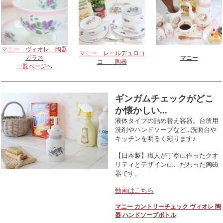
マニー ヴィオレ 陶器
マニー レールデュロコ
ガラス
マニー
コ 陶器
一覧ページへ
ギンガムチェックがどこ
か懐かしい...
液体タイプの詰め替え容器。台所用
洗剤やハンドソープなど...洗面台や
キッチンを明るく彩ります♪
【日本製】職人が丁寧に作ったクオ
リティとデザインにこだわった陶磁
器です。
動画はこちら
マニー カントリーチェック ヴィオレ 陶
器 ハンドソープボトル