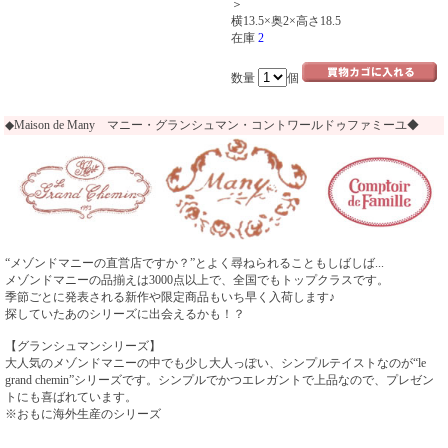
＞
横13.5×奥2×高さ18.5
在庫
2
数量
個
◆Maison de Many マニー・グランシュマン・コントワールドゥファミーユ◆
“メゾンドマニーの直営店ですか？”とよく尋ねられることもしばしば...
メゾンドマニーの品揃えは3000点以上で、全国でもトップクラスです。
季節ごとに発表される新作や限定商品もいち早く入荷します♪
探していたあのシリーズに出会えるかも！？
【グランシュマンシリーズ】
大人気のメゾンドマニーの中でも少し大人っぽい、シンプルテイストなのが“le
grand chemin”シリーズです。シンプルでかつエレガントで上品なので、プレゼン
トにも喜ばれています。
※おもに海外生産のシリーズ