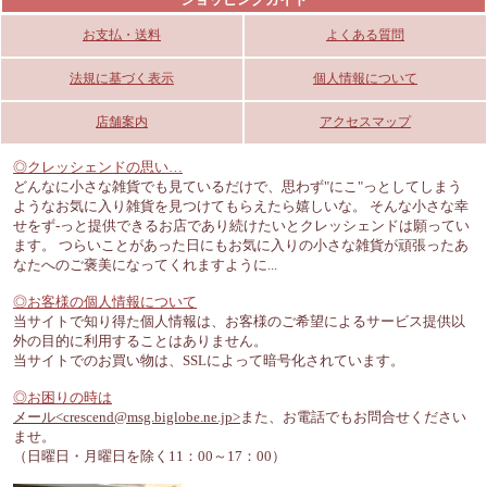
お支払・送料
よくある質問
法規に基づく表示
個人情報について
店舗案内
アクセスマップ
◎クレッシェンドの思い…
どんなに小さな雑貨でも見ているだけで、思わず"にこ"っとしてしまう
ようなお気に入り雑貨を見つけてもらえたら嬉しいな。 そんな小さな幸
せをず-っと提供できるお店であり続けたいとクレッシェンドは願ってい
ます。 つらいことがあった日にもお気に入りの小さな雑貨が頑張ったあ
なたへのご褒美になってくれますように...
◎お客様の個人情報について
当サイトで知り得た個人情報は、お客様のご希望によるサービス提供以
外の目的に利用することはありません。
当サイトでのお買い物は、SSLによって暗号化されています。
◎お困りの時は
メール<crescend@msg.biglobe.ne.jp>
また、お電話でもお問合せください
ませ。
（日曜日・月曜日を除く11：00～17：00）