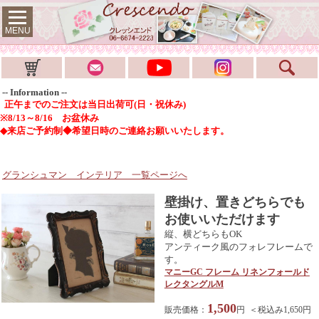
MENU
-- Information --
正午までのご注文は当日出荷可(日・祝休み)
※8/13～8/16 お盆休み
◆来店ご予約制◆希望日時のご連絡お願いいたします。
グランシュマン インテリア
一覧ページへ
壁掛け、置きどちらでも
お使いいただけます
縦、横どちらもOK
アンティーク風のフォレフレームで
す。
マニーGC フレーム リネンフォールド
レクタングルM
1,500
販売価格：
円 ＜税込み1,650円