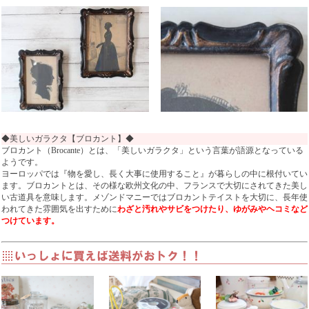
◆美しいガラクタ【ブロカント】◆
ブロカント（Brocante）とは、「美しいガラクタ」という言葉が語源となっている
ようです。
ヨーロッパでは『物を愛し、長く大事に使用すること』が暮らしの中に根付いてい
ます。ブロカントとは、その様な欧州文化の中、フランスで大切にされてきた美し
い古道具を意味します。メゾンドマニーではブロカントテイストを大切に、長年使
われてきた雰囲気を出すために
わざと汚れやサビをつけたり、ゆがみやヘコミなど
つけています。