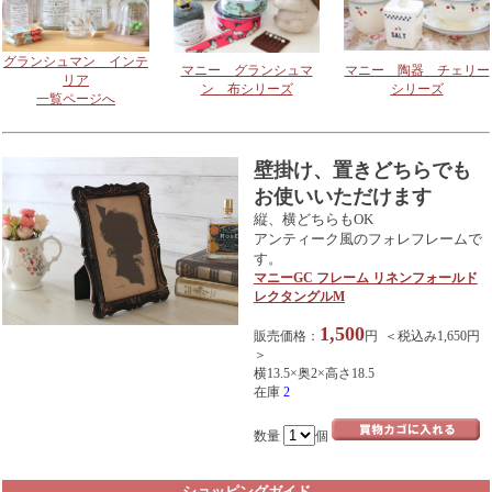
グランシュマン インテ
マニー グランシュマ
マニー 陶器 チェリー
リア
ン 布シリーズ
シリーズ
一覧ページへ
壁掛け、置きどちらでも
お使いいただけます
縦、横どちらもOK
アンティーク風のフォレフレームで
す。
マニーGC フレーム リネンフォールド
レクタングルM
1,500
販売価格：
円 ＜税込み1,650円
＞
横13.5×奥2×高さ18.5
在庫
2
数量
個
ショッピングガイド