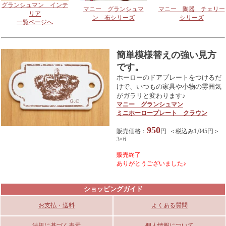
グランシュマン インテ
マニー グランシュマ
マニー 陶器 チェリー
リア
ン 布シリーズ
シリーズ
一覧ページへ
簡単模様替えの強い見方
です。
ホーローのドアプレートをつけるだ
けで、いつもの家具や小物の雰囲気
がガラリと変わります♪
マニー グランシュマン
ミニホーロープレート クラウン
950
販売価格：
円 ＜税込み1,045円＞
3×6
販売終了
ありがとうございました♪
ショッピングガイド
お支払・送料
よくある質問
法規に基づく表示
個人情報について