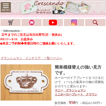
MENU
-- Information --
正午までのご注文は当日出荷可(日・祝休み)
※8/13～8/16 お盆休み
◆来店ご予約制◆希望日時のご連絡お願いいたします。
グランシュマン インテリア
一覧ページへ
簡単模様替えの強い見方
です。
ホーローのドアプレートをつけるだ
けで、いつもの家具や小物の雰囲気
がガラリと変わります♪
マニー グランシュマン
ミニホーロープレート クラウン
950
販売価格：
円 ＜税込み1,045円＞