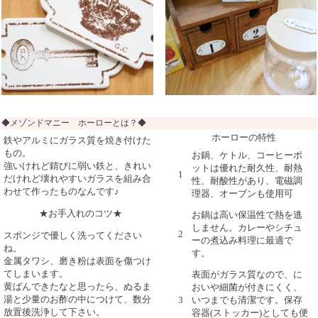
◆メゾンドマニー ホーローとは？◆
ホーローの特性
鉄やアルミにガラス質を焼き付けた
もの。
お鍋、ケトル、コーヒーポ
強いけれど錆びに弱い鉄と、きれい
ットは優れた耐久性、耐熱
1
だけれど壊れやすいガラスを組み合
性、耐酸性があり、電磁調
わせて作ったものなんです♪
理器、オーブンも使用可
★お手入れのコツ★
お鍋は高い保温性で熱を逃
しません。カレーやシチュ
2
スポンジで優しく洗ってください
ーの煮込み料理に最適で
ね。
す。
金属タワシ、磨き粉は表面を傷つけ
てしまいます。
表面がガラス質なので、に
黄ばんできたなと思ったら、ぬるま
おいや細菌が付きにくく、
湯と少量のお酢の中につけて、数分
3
いつまでも清潔です。保存
放置後洗浄して下さい。
容器(ストッカー)としても便