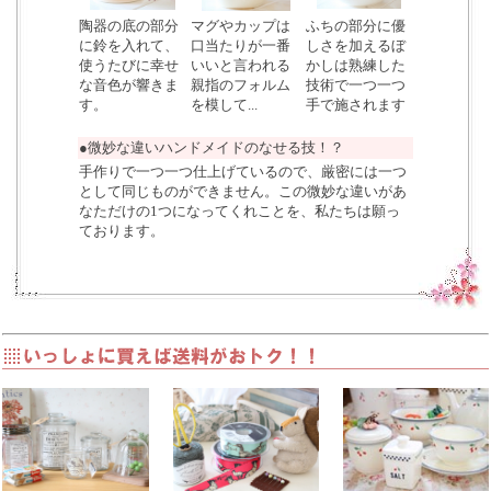
陶器の底の部分
マグやカップは
ふちの部分に優
に鈴を入れて、
口当たりが一番
しさを加えるぼ
使うたびに幸せ
いいと言われる
かしは熟練した
な音色が響きま
親指のフォルム
技術で一つ一つ
す。
を模して...
手で施されます
●微妙な違いハンドメイドのなせる技！？
手作りで一つ一つ仕上げているので、厳密には一つ
として同じものができません。この微妙な違いがあ
なただけの1つになってくれことを、私たちは願っ
ております。