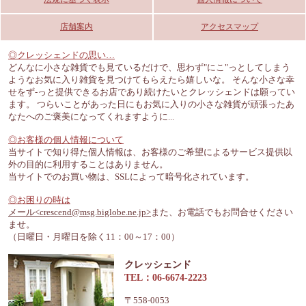
店舗案内
アクセスマップ
◎クレッシェンドの思い…
どんなに小さな雑貨でも見ているだけで、思わず"にこ"っとしてしまう
ようなお気に入り雑貨を見つけてもらえたら嬉しいな。 そんな小さな幸
せをず-っと提供できるお店であり続けたいとクレッシェンドは願ってい
ます。 つらいことがあった日にもお気に入りの小さな雑貨が頑張ったあ
なたへのご褒美になってくれますように...
◎お客様の個人情報について
当サイトで知り得た個人情報は、お客様のご希望によるサービス提供以
外の目的に利用することはありません。
当サイトでのお買い物は、SSLによって暗号化されています。
◎お困りの時は
メール<crescend@msg.biglobe.ne.jp>
また、お電話でもお問合せください
ませ。
（日曜日・月曜日を除く11：00～17：00）
クレッシェンド
TEL：06-6674-2223
〒558-0053