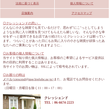
法規に基づく表示
個人情報について
店舗案内
アクセスマップ
◎クレッシェンドの思い…
どんなに小さな雑貨でも見ているだけで、思わず"にこ"っとしてしまう
ようなお気に入り雑貨を見つけてもらえたら嬉しいな。 そんな小さな幸
せをず-っと提供できるお店であり続けたいとクレッシェンドは願ってい
ます。 つらいことがあった日にもお気に入りの小さな雑貨が頑張ったあ
なたへのご褒美になってくれますように...
◎お客様の個人情報について
当サイトで知り得た個人情報は、お客様のご希望によるサービス提供以
外の目的に利用することはありません。
当サイトでのお買い物は、SSLによって暗号化されています。
◎お困りの時は
メール<crescend@msg.biglobe.ne.jp>
また、お電話でもお問合せください
ませ。
（日曜日・月曜日を除く11：00～17：00）
クレッシェンド
TEL：06-6674-2223