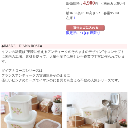
4,900
販売価格：
円 ＜税込み5,390円
＞
横16.3×奥16.3×高さ6.2 容量950ml
在庫
1
限定品につき在庫限り
◆IMANE DIANA ROSE◆
イマンの雑貨は“実際に使えるアンティークのそのままのデザイン”をコンセプト
に国内の工場、素材を使って、大量生産では難しい手作業で丁寧に作られていま
す。
ダイアナローズシリーズは
フランスアンティークの雰囲気をそのままに
優しいピンクのローズでイマンの代名詞とも言える不動の人気シリーズです。