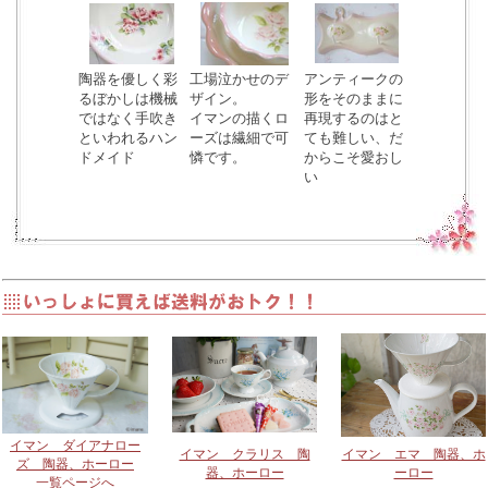
陶器を優しく彩
工場泣かせのデ
アンティークの
るぼかしは機械
ザイン。
形をそのままに
ではなく手吹き
イマンの描くロ
再現するのはと
といわれるハン
ーズは繊細で可
ても難しい、だ
ドメイド
憐です。
からこそ愛おし
い
イマン ダイアナロー
イマン クラリス 陶
イマン エマ 陶器、ホ
ズ 陶器、ホーロー
器、ホーロー
ーロー
一覧ページへ