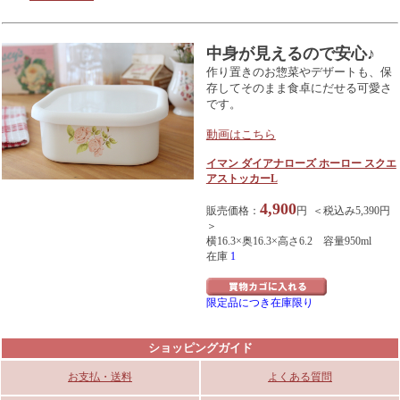
中身が見えるので安心♪
作り置きのお惣菜やデザートも、保
存してそのまま食卓にだせる可愛さ
です。
動画はこちら
イマン ダイアナローズ ホーロー スクエ
アストッカーL
4,900
販売価格：
円 ＜税込み5,390円
＞
横16.3×奥16.3×高さ6.2 容量950ml
在庫
1
限定品につき在庫限り
ショッピングガイド
お支払・送料
よくある質問