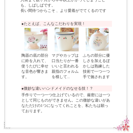
も、しばしばです。
長い間待つからこそ 、より愛着がでてくるのです
●たとえば、こんなこだわりを実現！
陶器の底の部分
マグやカップは
ふちの部分に優
に鈴を入れて、
口当たりが一番
しさを加えるぼ
使うたびに幸せ
いいと言われる
かしは熟練した
な音色が響きま
親指のフォルム
技術で一つ一つ
す。
を模して...
手で施されます
●微妙な違いハンドメイドのなせる技！？
手作りで一つ一つ仕上げているので、厳密には一つ
として同じものができません。この微妙な違いがあ
なただけの1つになってくれことを、私たちは願っ
ております。