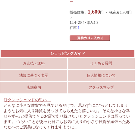
ー
1,600
販売価格：
円 ＜税込み1,760円
＞
15.4×20.4×厚み1.8
在庫
1
ショッピングガイド
お支払・送料
よくある質問
法規に基づく表示
個人情報について
店舗案内
アクセスマップ
◎クレッシェンドの思い…
どんなに小さな雑貨でも見ているだけで、思わず"にこ"っとしてしまう
ようなお気に入り雑貨を見つけてもらえたら嬉しいな。 そんな小さな幸
せをず-っと提供できるお店であり続けたいとクレッシェンドは願ってい
ます。 つらいことがあった日にもお気に入りの小さな雑貨が頑張ったあ
なたへのご褒美になってくれますように...