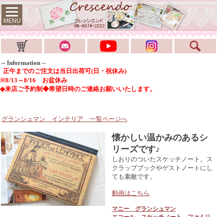
MENU
-- Information --
正午までのご注文は当日出荷可(日・祝休み)
※8/13～8/16 お盆休み
◆来店ご予約制◆希望日時のご連絡お願いいたします。
グランシュマン インテリア
一覧ページへ
懐かしい温かみのあるシ
リーズです♪
しおりのついたスケッチノート。ス
クラップブックやゲストノートにし
ても素敵です。
動画はこちら
マニー グランシュマン
エコール スケッチノート ファミリ