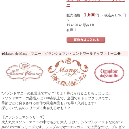
ー
1,600
販売価格：
円 ＜税込み1,760円
＞
15.4×20.4×厚み1.8
在庫
1
◆Maison de Many マニー・グランシュマン・コントワールドゥファミーユ◆
“メゾンドマニーの直営店ですか？”とよく尋ねられることもしばしば...
メゾンドマニーの品揃えは3000点以上で、全国でもトップクラスです。
季節ごとに発表される新作や限定商品もいち早く入荷します♪
探していたあのシリーズに出会えるかも！？
【グランシュマンシリーズ】
大人気のメゾンドマニーの中でも少し大人っぽい、シンプルテイストなのが“le
grand chemin”シリーズです。シンプルでかつエレガントで上品なので、プレゼン