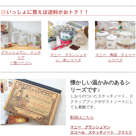
グランシュマン インテ
マニー グランシュマ
マニー 陶器 チェリー
リア
ン 布シリーズ
シリーズ
一覧ページへ
懐かしい温かみのあるシ
リーズです♪
しおりのついたスケッチノート。ス
クラップブックやゲストノートにし
ても素敵です。
動画はこちら
マニー グランシュマン
エコール スケッチノート ファミリ