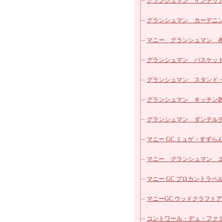
パッチワークシリーズ
マニー ローズ ホーロー
グランシュマン インテリ
カフェカーテン
マニー ローズ ガラス他
グランシュマン カーデニ
ヴィクトリアシリーズ
マニー エトフモチーフ 
雑貨
マニー グランシュマン 
ローズ柄カットクロス
ズ
マニー レールデュロココ
リーズ
グランシュマン バスケッ
マニー レールデュロココ
グランシュマン スタンド
ロー
マニー レールデュロココ
明器具
グランシュマン キッチン
ラス
マニー ステンシルローズ
グランシュマン ダンテル
器
マニー ブルーローズ シリー
ブルウェア
マニー GC ミュゲ・すずらん
マニー ノンブルシリーズ
器
マニー グランシュマン 
マニー プチメゾン陶器
リュ
マニー GC ブロカントラベ
マニー バンドゥメール
マニーGC ウッドクラフト
マニー プティ タンジュ
マル
コントワール・デュ・ファ