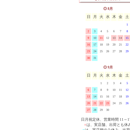
ス
マニー ブロドリー(刺繍)
イマン クラリス 陶器、
◎ 8月
日
月
火
水
木
金
土
ーズ
マニー エンボス&レース
ロー
イマン ローズバスケット
1
マニー シャンドファミー
器、ホーロー
イマン ローレライ ガラ
2
3
4
5
6
7
8
9
10
11
12
13
14
15
マニー ベアシリーズ
イマンその他の雑貨
16
17
18
19
20
21
22
23
24
25
26
27
28
29
マニー その他の陶器ガラ
30
31
マニー その他布製品
◎ 9月
日
月
火
水
木
金
土
1
2
3
4
5
6
7
8
9
10
11
12
13
14
15
16
17
18
19
20
21
22
23
24
25
26
27
28
29
30
日月祝定休、営業時間 11～1
■
は、実店舗、出荷とも休
■
は、実店舗のみ休み、出荷