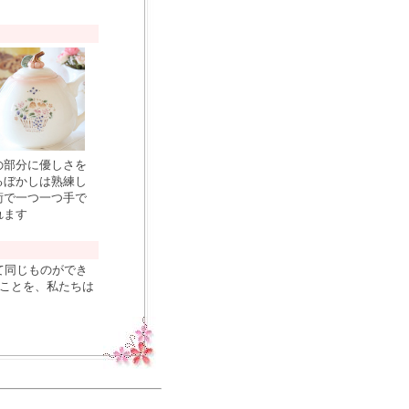
の部分に優しさを
るぼかしは熟練し
術で一つ一つ手で
れます
て同じものができ
れことを、私たちは