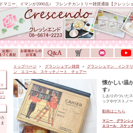
ドマニー、イマンが2000点♪ フレンチカントリー雑貨通販【クレッシ
トップページ
＞
グランシュマン雑貨
＞
グランシュマン インテ
ン エコール スケッチノート チェアー
懐かしい温
す♪
た♪
しおりのついたス
コツ
ックやゲストノー
動画はこちら
のカ
マニー グランシ
しま
エコール スケッ