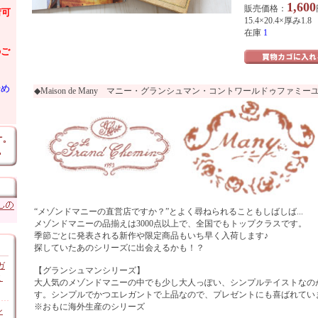
1,600
販売価格：
荷可
15.4×20.4×厚み1.8
在庫
1
のご
始め
◆Maison de Many マニー・グランシュマン・コントワールドゥファミー
“メゾンドマニーの直営店ですか？”とよく尋ねられることもしばしば...
メゾンドマニーの品揃えは3000点以上で、全国でもトップクラスです。
季節ごとに発表される新作や限定商品もいち早く入荷します♪
探していたあのシリーズに出会えるかも！？
ガ
【グランシュマンシリーズ】
ミ
大人気のメゾンドマニーの中でも少し大人っぽい、シンプルテイストなのが“le gr
す。シンプルでかつエレガントで上品なので、プレゼントにも喜ばれてい
※おもに海外生産のシリーズ
ン