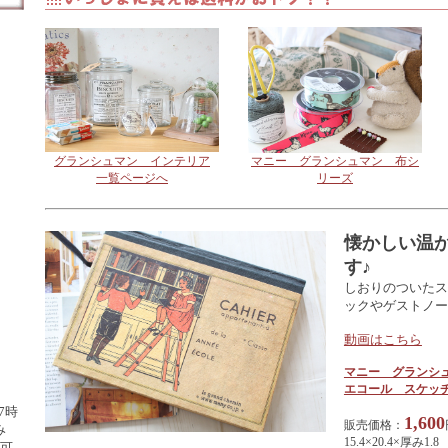
シリ
ホー
 陶
ユ
ス
グランシュマン インテリア
マニー グランシュマン 布シ
一覧ページへ
リーズ
ス
懐かしい温
す♪
しおりのついたス
ックやゲストノー
動画はこちら
マニー グランシ
エコール スケッ
7時
1,600
販売価格：
み
15.4×20.4×厚み1.8
可