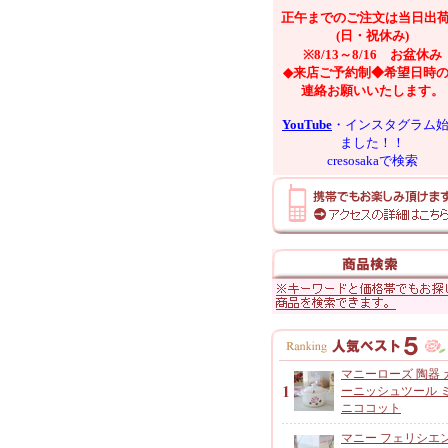
正午までのご注文は当日出
(日・祝休み)
※8/13～8/16 お盆休み
◆来店ご予約制◆希望日時
連絡お願いいたします。
YouTube
・インスタグラム
ました！！
cresosakaで検索
マニーローズ 陶器 
ーニッシュツール 
ニココット
マニー フェリシエ