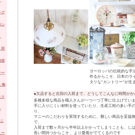
ア
ング
ロー
布シ
陶器
ト
ホー
・照
 ガ
雑貨
ヨーロッパの伝統的な手
 陶
テー
作るからこそ、日本のラ
タリな“カントリー”が生
ズ
 陶
●欠品すると次回の入荷まで、どうしてこんなに時間がか
エク
多種多様な商品を職人さんが一つ一つ丁寧に仕上げてい
手に入りにくい材料を使っていたり、生産工程の多い手
ル
り、
マニーのこだわりを実現するために、難しい商品を妥協
アニ
で、
入荷まで数ヶ月から半年以上かかってしまうことも、し
長い間待つからこそ 、より愛着がでてくるのです
ミー