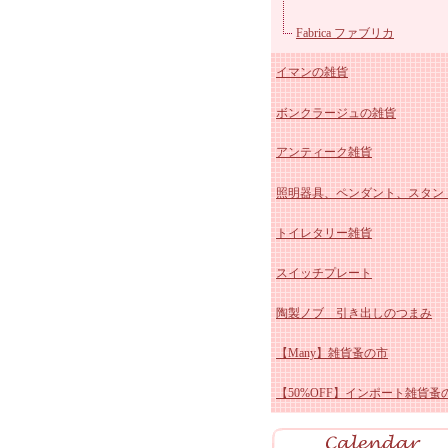
マニー クリスマス陶器
ユ
Fabrica ファブリカ
イマンの雑貨
マニー ペイザージュ・ア
ボンクラージュの雑貨
ローズ
マニー ブルーミングガーデ
イマン かほり 陶器、ホ
アンティーク雑貨
マニーレコルトシリーズ
ー
イマン しおりシリーズ
照明器具、ペンダント、スタン
マニー プロヴァンス
イマンももかシリーズ
アンティーク スージーク
トイレタリー雑貨
マニー チェリーシリーズ
イマン ビビアン 陶器、
ー
アンティーク ブルー&ホ
スイッチプレート
マニー デイジー陶磁器&
ロー
イマン スミレ 陶器、ホ
ト
アンティーク ホーロー雑
陶製ノブ 引き出しのつまみ
ス
マニー クリサンテーム
ー
イマン エマ 陶器、ホー
アンティーク 陶器雑貨
【Many】雑貨蚤の市
マニーポショアール・ド・
イマン プリンセスローズ
アンティーク その他
【50%OFF】インポート雑貨蚤
ーズ
マニー エルブシリーズ
イマン ダイアナローズ 
マニー ヴィオレ 陶器、
器、ホーロー
イマン イザベラ 陶器