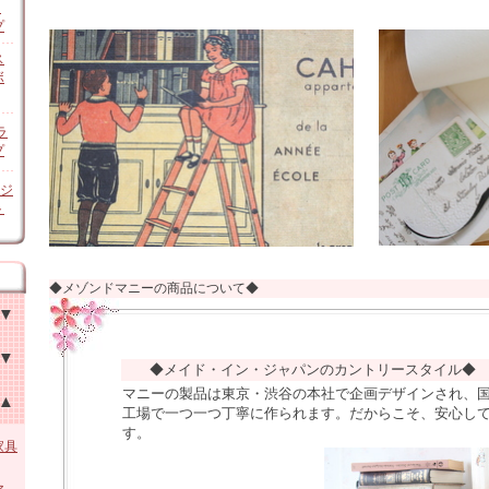
ン
プ
ス
ボ
ラ
プ
オジ
ト
◆メゾンドマニーの商品について◆
◆メイド・イン・ジャパンのカントリースタイル
マニーの製品は東京・渋谷の本社で企画デザインされ、
チン
工場で一つ一つ丁寧に作られます。だからこそ、安心し
す。
他
家具