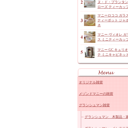
ヌ・ド・プランタ
ローズ ティーカッ
マニーロココ ガラ
ティーポット ジャ
ネ
マニー ヴィオレ ガ
ス ミニティーカッ
マニー GC キュリ
テ ミニキャビネッ
オリジナル雑貨
メゾンドマニーの雑貨
アンジャルダンロゼ
グランシュマン雑貨
オリジナルコットン雑貨
マニー ローズ 陶器キッ
レースドイリーなど
マニー ローズ 陶器その
グランシュマン 木製品・