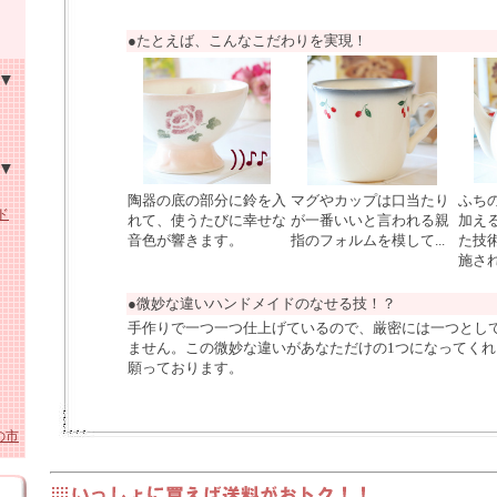
●たとえば、こんなこだわりを実現！
ン・
ン
ーロ
陶器の底の部分に鈴を入
マグやカップは口当たり
ふち
ド
ーパ
れて、使うたびに幸せな
が一番いいと言われる親
加え
音色が響きます。
指のフォルムを模して...
た技
ホー
ワイ
施さ
ガラ
ーロ
貨
●微妙な違いハンドメイドのなせる技！？
手作りで一つ一つ仕上げているので、厳密には一つとし
ロー
ません。この微妙な違いがあなただけの1つになってく
願っております。
スリ
の市
陶
ガラ