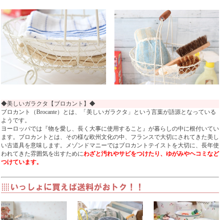
◆美しいガラクタ【ブロカント】◆
ブロカント（Brocante）とは、「美しいガラクタ」という言葉が語源となっている
ようです。
ヨーロッパでは『物を愛し、長く大事に使用すること』が暮らしの中に根付いてい
ます。ブロカントとは、その様な欧州文化の中、フランスで大切にされてきた美し
い古道具を意味します。メゾンドマニーではブロカントテイストを大切に、長年使
われてきた雰囲気を出すために
わざと汚れやサビをつけたり、ゆがみやヘコミなど
つけています。