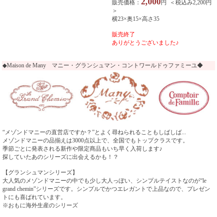
2,000
販売価格：
円 ＜税込み2,200円
＞
横23×奥15×高さ35
販売終了
ありがとうございました♪
◆Maison de Many マニー・グランシュマン・コントワールドゥファミーユ◆
“メゾンドマニーの直営店ですか？”とよく尋ねられることもしばしば...
メゾンドマニーの品揃えは3000点以上で、全国でもトップクラスです。
季節ごとに発表される新作や限定商品もいち早く入荷します♪
探していたあのシリーズに出会えるかも！？
【グランシュマンシリーズ】
大人気のメゾンドマニーの中でも少し大人っぽい、シンプルテイストなのが“le
grand chemin”シリーズです。シンプルでかつエレガントで上品なので、プレゼン
トにも喜ばれています。
※おもに海外生産のシリーズ