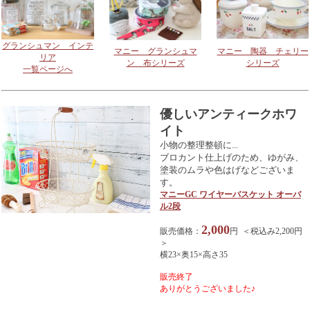
グランシュマン インテ
マニー グランシュマ
マニー 陶器 チェリー
リア
ン 布シリーズ
シリーズ
一覧ページへ
優しいアンティークホワ
イト
小物の整理整頓に...
ブロカント仕上げのため、ゆがみ、
塗装のムラや色はげなどございま
す。
マニーGC ワイヤーバスケット オーバ
ル2段
2,000
販売価格：
円 ＜税込み2,200円
＞
横23×奥15×高さ35
販売終了
ありがとうございました♪