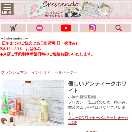
MENU
-- Information --
正午までのご注文は当日出荷可(日・祝休み)
※8/13～8/16 お盆休み
◆来店ご予約制◆希望日時のご連絡お願いいたします。
グランシュマン インテリア
一覧ページへ
優しいアンティークホワ
イト
小物の整理整頓に...
ブロカント仕上げのため、ゆがみ、
塗装のムラや色はげなどございま
す。
マニーGC ワイヤーバスケット オーバ
ル2段