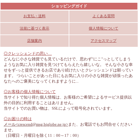
ショッピングガイド
お支払・送料
よくある質問
法規に基づく表示
個人情報について
店舗案内
アクセスマップ
◎クレッシェンドの思い…
どんなに小さな雑貨でも見ているだけで、思わず"にこ"っとしてしまう
ようなお気に入り雑貨を見つけてもらえたら嬉しいな。 そんな小さな幸
せをず-っと提供できるお店であり続けたいとクレッシェンドは願ってい
ます。 つらいことがあった日にもお気に入りの小さな雑貨が頑張ったあ
なたへのご褒美になってくれますように...
◎お客様の個人情報について
当サイトで知り得た個人情報は、お客様のご希望によるサービス提供以
外の目的に利用することはありません。
当サイトでのお買い物は、SSLによって暗号化されています。
◎お困りの時は
メール<crescend@msg.biglobe.ne.jp>
また、お電話でもお問合せください
ませ。
（日曜日・月曜日を除く11：00～17：00）