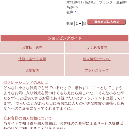
木箱29×11×高さ8.2 プランター直径8×
高さ6.5
在庫
2
数量
個
ショッピングガイド
お支払・送料
よくある質問
法規に基づく表示
個人情報について
店舗案内
アクセスマップ
◎クレッシェンドの思い…
どんなに小さな雑貨でも見ているだけで、思わず"にこ"っとしてしまう
ようなお気に入り雑貨を見つけてもらえたら嬉しいな。 そんな小さな幸
せをず-っと提供できるお店であり続けたいとクレッシェンドは願ってい
ます。 つらいことがあった日にもお気に入りの小さな雑貨が頑張ったあ
なたへのご褒美になってくれますように...
◎お客様の個人情報について
当サイトで知り得た個人情報は、お客様のご希望によるサービス提供以
外の目的に利用することはありません。