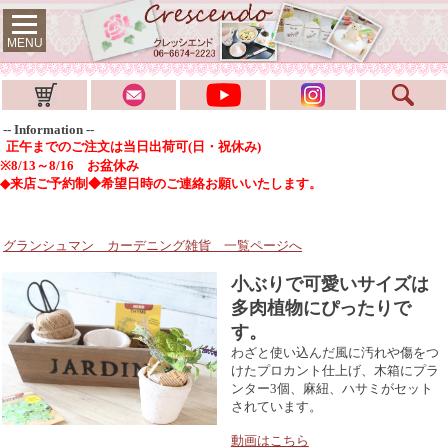
MENU
-- Information --
正午までのご注文は当日出荷可(日・祝休み)
※8/13～8/16 お盆休み
◆来店ご予約制◆希望日時のご連絡お願いいたします。
グランシュマン カーデニング雑貨
一覧ページへ
小ぶりで可愛いサイズは
多肉植物にぴったりで
す。
わざと使い込んだ風に汚れや傷をつ
けたプロカント仕上げ、木箱にプラ
ンター3個、麻紐、ハサミがセット
されています。
動画はこちら