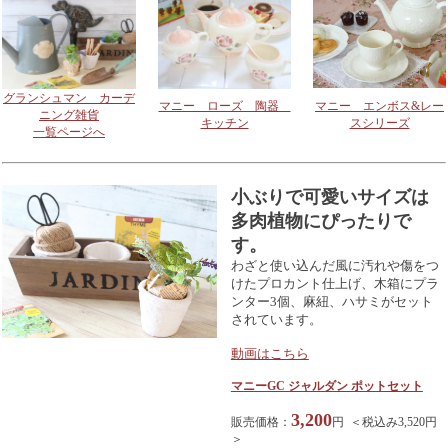
グランシュマン カーデ
マニー ローズ 陶器
マニー エンボス&レー
ニング雑貨
キッチン
スシリーズ
一覧ページへ
小ぶりで可愛いサイズは
多肉植物にぴったりで
す。
わざと使い込んだ風に汚れや傷をつ
けたプロカント仕上げ、木箱にプラ
ンター3個、麻紐、ハサミがセット
されています。
動画はこちら
マニーGC ジャルダン ポットセット
3,200
販売価格：
円 ＜税込み3,520円
＞