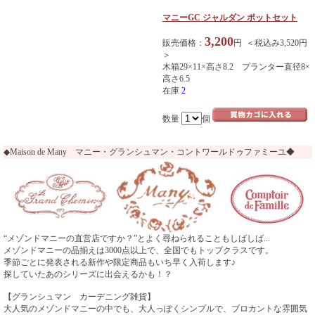
マニーGC ジャルダン ポットセット
3,200
販売価格：
円 ＜税込み3,520円
＞
木箱29×11×高さ8.2 プランター直径8×
高さ6.5
在庫
2
数量
個
◆Maison de Many マニー・グランシュマン・コントワールドゥファミーユ◆
“メゾンドマニーの直営店ですか？”とよく尋ねられることもしばしば...
メゾンドマニーの品揃えは3000点以上で、全国でもトップクラスです。
季節ごとに発表される新作や限定商品もいち早く入荷します♪
探していたあのシリーズに出会えるかも！？
【グランシュマン カーデニング雑貨】
大人気のメゾンドマニーの中でも、大人っぽくシンプルで、ブロカントな雰囲気