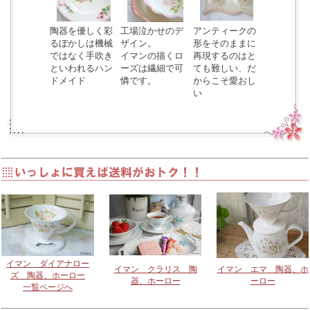
陶器を優しく彩
工場泣かせのデ
アンティークの
るぼかしは機械
ザイン。
形をそのままに
ではなく手吹き
イマンの描くロ
再現するのはと
といわれるハン
ーズは繊細で可
ても難しい、だ
ドメイド
憐です。
からこそ愛おし
い
イマン ダイアナロー
イマン クラリス 陶
イマン エマ 陶器、ホ
ズ 陶器、ホーロー
器、ホーロー
ーロー
一覧ページへ