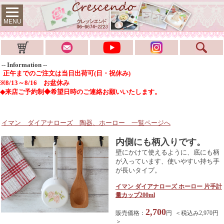
MENU
-- Information --
正午までのご注文は当日出荷可(日・祝休み)
※8/13～8/16 お盆休み
◆来店ご予約制◆希望日時のご連絡お願いいたします。
イマン ダイアナローズ 陶器、ホーロー
一覧ページへ
内側にも柄入りです。
壁にかけて使えるように、底にも柄
が入っています、使いやすい持ち手
が長いタイプ。
イマン ダイアナローズ ホーロー 片手計
量カップ200ml
2,700
販売価格：
円 ＜税込み2,970円
＞