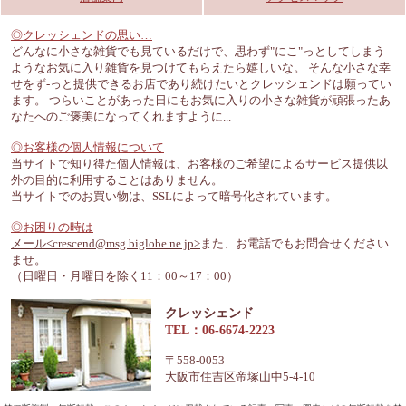
◎クレッシェンドの思い…
どんなに小さな雑貨でも見ているだけで、思わず"にこ"っとしてしまう
ようなお気に入り雑貨を見つけてもらえたら嬉しいな。 そんな小さな幸
せをず-っと提供できるお店であり続けたいとクレッシェンドは願ってい
ます。 つらいことがあった日にもお気に入りの小さな雑貨が頑張ったあ
なたへのご褒美になってくれますように...
◎お客様の個人情報について
当サイトで知り得た個人情報は、お客様のご希望によるサービス提供以
外の目的に利用することはありません。
当サイトでのお買い物は、SSLによって暗号化されています。
◎お困りの時は
メール<crescend@msg.biglobe.ne.jp>
また、お電話でもお問合せください
ませ。
（日曜日・月曜日を除く11：00～17：00）
クレッシェンド
TEL：06-6674-2223
〒558-0053
大阪市住吉区帝塚山中5-4-10