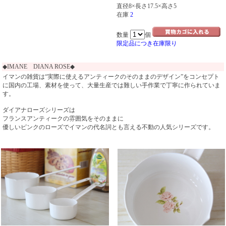
直径8×長さ17.5×高さ5
在庫
2
数量
個
限定品につき在庫限り
◆IMANE DIANA ROSE◆
イマンの雑貨は“実際に使えるアンティークのそのままのデザイン”をコンセプト
に国内の工場、素材を使って、大量生産では難しい手作業で丁寧に作られていま
す。
ダイアナローズシリーズは
フランスアンティークの雰囲気をそのままに
優しいピンクのローズでイマンの代名詞とも言える不動の人気シリーズです。