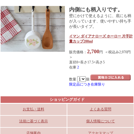
内側にも柄入りです。
壁にかけて使えるように、底にも柄
が入っています、使いやすい持ち手
が長いタイプ。
イマン ダイアナローズ ホーロー 片手計
量カップ200ml
2,700
販売価格：
円 ＜税込み2,970円
＞
直径8×長さ17.5×高さ5
在庫
2
数量
個
限定品につき在庫限り
ショッピングガイド
お支払・送料
よくある質問
法規に基づく表示
個人情報について
店舗案内
アクセスマップ