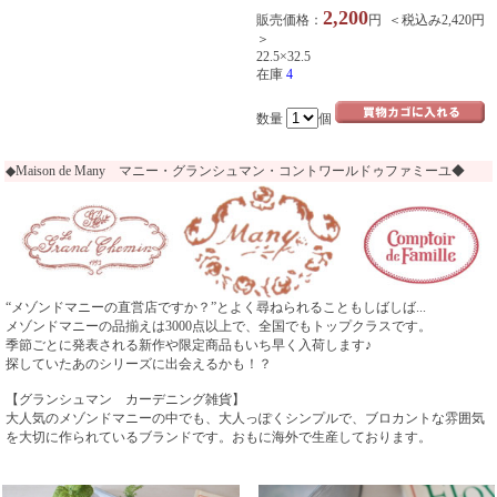
2,200
販売価格：
円 ＜税込み2,420円
＞
22.5×32.5
在庫
4
数量
個
◆Maison de Many マニー・グランシュマン・コントワールドゥファミーユ◆
“メゾンドマニーの直営店ですか？”とよく尋ねられることもしばしば...
メゾンドマニーの品揃えは3000点以上で、全国でもトップクラスです。
季節ごとに発表される新作や限定商品もいち早く入荷します♪
探していたあのシリーズに出会えるかも！？
【グランシュマン カーデニング雑貨】
大人気のメゾンドマニーの中でも、大人っぽくシンプルで、ブロカントな雰囲気
を大切に作られているブランドです。おもに海外で生産しております。