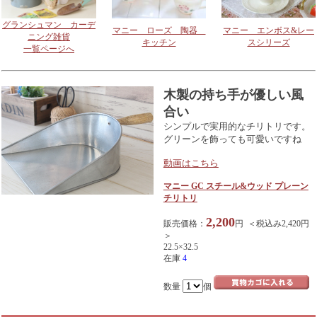
グランシュマン カーデ
マニー ローズ 陶器
マニー エンボス&レー
ニング雑貨
キッチン
スシリーズ
一覧ページへ
木製の持ち手が優しい風
合い
シンプルで実用的なチリトリです。
グリーンを飾っても可愛いですね
動画はこちら
マニー GC スチール&ウッド プレーン
チリトリ
2,200
販売価格：
円 ＜税込み2,420円
＞
22.5×32.5
在庫
4
数量
個