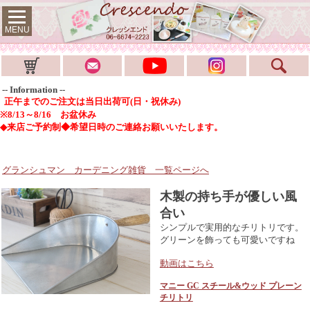
MENU
-- Information --
正午までのご注文は当日出荷可(日・祝休み)
※8/13～8/16 お盆休み
◆来店ご予約制◆希望日時のご連絡お願いいたします。
グランシュマン カーデニング雑貨
一覧ページへ
木製の持ち手が優しい風
合い
シンプルで実用的なチリトリです。
グリーンを飾っても可愛いですね
動画はこちら
マニー GC スチール&ウッド プレーン
チリトリ