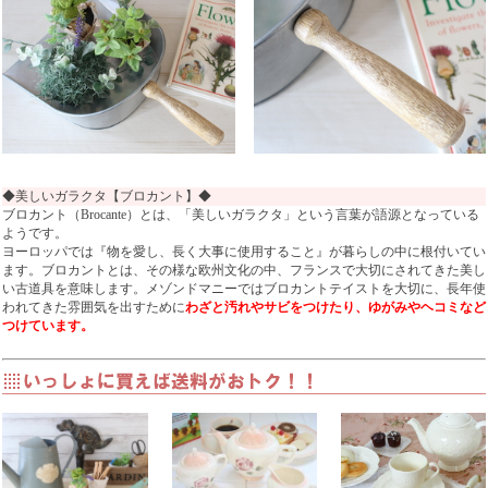
◆美しいガラクタ【ブロカント】◆
ブロカント（Brocante）とは、「美しいガラクタ」という言葉が語源となっている
ようです。
ヨーロッパでは『物を愛し、長く大事に使用すること』が暮らしの中に根付いてい
ます。ブロカントとは、その様な欧州文化の中、フランスで大切にされてきた美し
い古道具を意味します。メゾンドマニーではブロカントテイストを大切に、長年使
われてきた雰囲気を出すために
わざと汚れやサビをつけたり、ゆがみやヘコミなど
つけています。