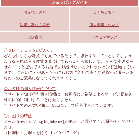
ショッピングガイド
お支払・送料
よくある質問
法規に基づく表示
個人情報について
店舗案内
アクセスマップ
◎クレッシェンドの思い…
どんなに小さな雑貨でも見ているだけで、思わず"にこ"っとしてしまう
ようなお気に入り雑貨を見つけてもらえたら嬉しいな。 そんな小さな幸
せをず-っと提供できるお店であり続けたいとクレッシェンドは願ってい
ます。 つらいことがあった日にもお気に入りの小さな雑貨が頑張ったあ
なたへのご褒美になってくれますように...
◎お客様の個人情報について
当サイトで知り得た個人情報は、お客様のご希望によるサービス提供以
外の目的に利用することはありません。
当サイトでのお買い物は、SSLによって暗号化されています。
◎お困りの時は
メール<crescend@msg.biglobe.ne.jp>
また、お電話でもお問合せください
ませ。
（日曜日・月曜日を除く11：00～17：00）