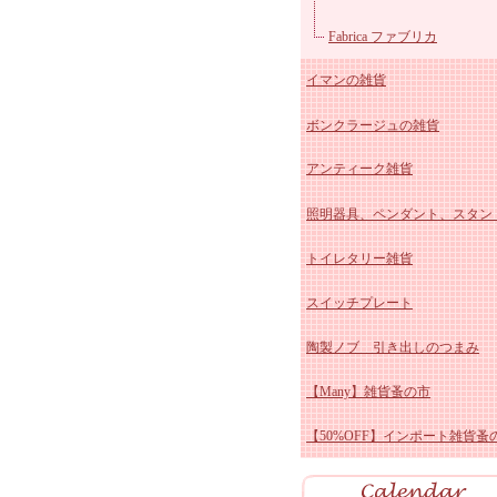
マニー クリスマス陶器
ユ
Fabrica ファブリカ
イマンの雑貨
マニー ペイザージュ・ア
ボンクラージュの雑貨
ローズ
マニー ブルーミングガーデ
イマン かほり 陶器、ホ
アンティーク雑貨
マニーレコルトシリーズ
ー
イマン しおりシリーズ
照明器具、ペンダント、スタン
マニー プロヴァンス
イマンももかシリーズ
アンティーク スージーク
トイレタリー雑貨
マニー チェリーシリーズ
イマン ビビアン 陶器、
ー
アンティーク ブルー&ホ
スイッチプレート
マニー デイジー陶磁器&
ロー
イマン スミレ 陶器、ホ
ト
アンティーク ホーロー雑
陶製ノブ 引き出しのつまみ
ス
マニー クリサンテーム
ー
イマン エマ 陶器、ホー
アンティーク 陶器雑貨
【Many】雑貨蚤の市
マニーポショアール・ド・
イマン プリンセスローズ
アンティーク その他
【50%OFF】インポート雑貨蚤
ーズ
マニー エルブシリーズ
イマン ダイアナローズ 
マニー ヴィオレ 陶器、
器、ホーロー
イマン イザベラ 陶器