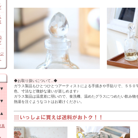
ン
プ
ス
ボ
ラ
プ
オジ
ト
◆お取り扱いについて...◆
ガラス製品もひとつひとつアーティストによる手描きや手貼りで、５５０
色、寸法など微妙な違いが楽しめます♪
ガラス製品は温度差に弱いので、食洗機、温めたグラスにつめたい飲み物
熱湯を注ぐようなコトはお避けください。
チン
他
家具