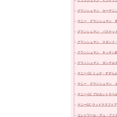
パッチワークシリーズ
マニー ローズ ホーロー
グランシュマン インテリ
カフェカーテン
マニー ローズ ガラス他
グランシュマン カーデニ
ヴィクトリアシリーズ
マニー エトフモチーフ 
雑貨
マニー グランシュマン 
ローズ柄カットクロス
ズ
マニー レールデュロココ
リーズ
グランシュマン バスケッ
マニー レールデュロココ
グランシュマン スタンド
ロー
マニー レールデュロココ
明器具
グランシュマン キッチン
ラス
マニー ステンシルローズ
グランシュマン ダンテル
器
マニー ブルーローズ シリー
ブルウェア
マニー GC ミュゲ・すずらん
マニー ノンブルシリーズ
器
マニー グランシュマン 
マニー プチメゾン陶器
リュ
マニー GC ブロカントラベ
マニー バンドゥメール
マニーGC ウッドクラフト
マニー プティ タンジュ
マル
コントワール・デュ・ファ