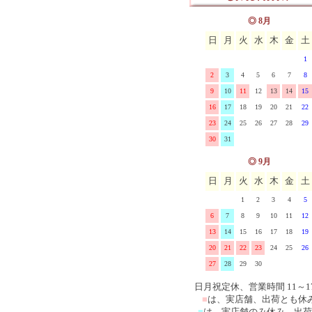
ス
マニー ブロドリー(刺繍)
イマン クラリス 陶器、
◎ 8月
日
月
火
水
木
金
土
ーズ
マニー エンボス&レース
ロー
イマン ローズバスケット
1
マニー シャンドファミー
器、ホーロー
イマン ローレライ ガラ
2
3
4
5
6
7
8
9
10
11
12
13
14
15
マニー ベアシリーズ
イマンその他の雑貨
16
17
18
19
20
21
22
23
24
25
26
27
28
29
マニー その他の陶器ガラ
30
31
マニー その他布製品
◎ 9月
日
月
火
水
木
金
土
1
2
3
4
5
6
7
8
9
10
11
12
13
14
15
16
17
18
19
20
21
22
23
24
25
26
27
28
29
30
日月祝定休、営業時間 11～1
■
は、実店舗、出荷とも休
■
は、実店舗のみ休み、出荷