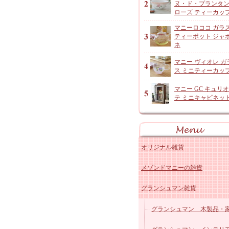
ヌ・ド・プランタ
ローズ ティーカッ
マニーロココ ガラ
ティーポット ジャ
ネ
マニー ヴィオレ ガ
ス ミニティーカッ
マニー GC キュリ
テ ミニキャビネッ
オリジナル雑貨
メゾンドマニーの雑貨
アンジャルダンロゼ
グランシュマン雑貨
オリジナルコットン雑貨
マニー ローズ 陶器キッ
レースドイリーなど
マニー ローズ 陶器その
グランシュマン 木製品・