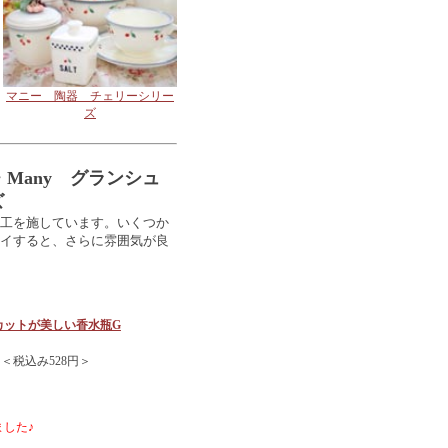
マニー 陶器 チェリーシリー
ズ
de・Many グランシュ
ズ
工を施しています。いくつか
イすると、さらに雰囲気が良
カットが美しい香水瓶G
 ＜税込み528円＞
した♪