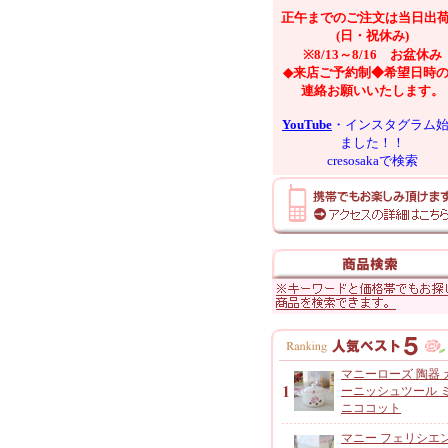
正午までのご注文は当日出
(日・祝休み)
※8/13～8/16 お盆休み
◆来店ご予約制◆希望日時
連絡お願いいたします。
YouTube
・インスタグラム
ました！！
cresosakaで検索
マニーローズ 陶器 
ーニッシュツール 
ニココット
マニー フェリシエ