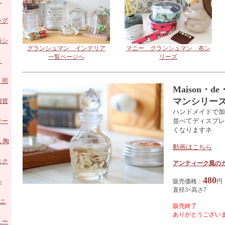
ア
ング
ロー
布シ
グランシュマン インテリア
マニー グランシュマン 布シ
一覧ページへ
リーズ
陶器
ト
ホー
・照
Maison・
マンシリー
 ガ
雑貨
ハンドメイドで加
並べてディスプレ
 陶
テー
くなりますネ
ズ
 陶
動画はこちら
エク
アンティーク風の
480
ル
販売価格：
円
直径3×高さ7
アニ
販売終了
ありがとうございま
ミー