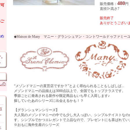
480
販売価格：
円
荷可
直径3×高さ7
販売終了
のご
ありがとうございま
始め
◆Maison de Many マニー・グランシュマン・コントワールドゥファミー
“メゾンドマニーの直営店ですか？”とよく尋ねられることもしばしば...
メゾンドマニーの品揃えは3000点以上で、全国でもトップクラスです。
季節ごとに発表される新作や限定商品もいち早く入荷します♪
探していたあのシリーズに出会えるかも！？
ガ
【グランシュマンシリーズ】
ミ
大人気のメゾンドマニーの中でも少し大人っぽい、シンプルテイストなのが“le gr
す。シンプルでかつエレガントで上品なので、プレゼントにも喜ばれてい
※おもに海外生産のシリーズ
ン