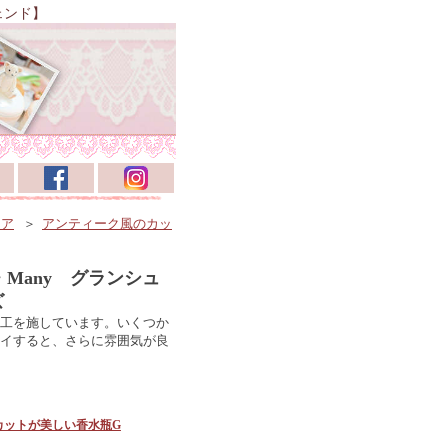
ェンド】
リア
＞
アンティーク風のカッ
de・Many グランシュ
ズ
工を施しています。いくつか
イすると、さらに雰囲気が良
カットが美しい香水瓶G