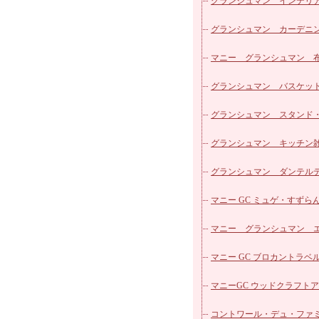
パッチワークシリーズ
マニー ローズ ホーロー
グランシュマン インテリ
カフェカーテン
マニー ローズ ガラス他
グランシュマン カーデニ
ヴィクトリアシリーズ
マニー エトフモチーフ 
雑貨
マニー グランシュマン 
ローズ柄カットクロス
ズ
マニー レールデュロココ
リーズ
グランシュマン バスケッ
マニー レールデュロココ
グランシュマン スタンド
ロー
マニー レールデュロココ
明器具
グランシュマン キッチン
ラス
マニー ステンシルローズ
グランシュマン ダンテル
器
マニー ブルーローズ シリー
ブルウェア
マニー GC ミュゲ・すずらん
マニー ノンブルシリーズ
器
マニー グランシュマン 
マニー プチメゾン陶器
リュ
マニー GC ブロカントラベ
マニー バンドゥメール
マニーGC ウッドクラフト
マニー プティ タンジュ
マル
コントワール・デュ・ファ