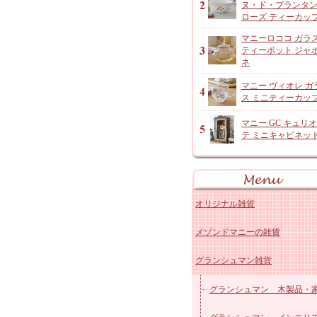
ヌ・ド・プランタ
ローズ ティーカッ
マニーロココ ガラ
ティーポット ジャ
ネ
マニー ヴィオレ ガ
ス ミニティーカッ
マニー GC キュリ
テ ミニキャビネッ
オリジナル雑貨
メゾンドマニーの雑貨
アンジャルダンロゼ
グランシュマン雑貨
オリジナルコットン雑貨
マニー ローズ 陶器キッ
レースドイリーなど
マニー ローズ 陶器その
グランシュマン 木製品・