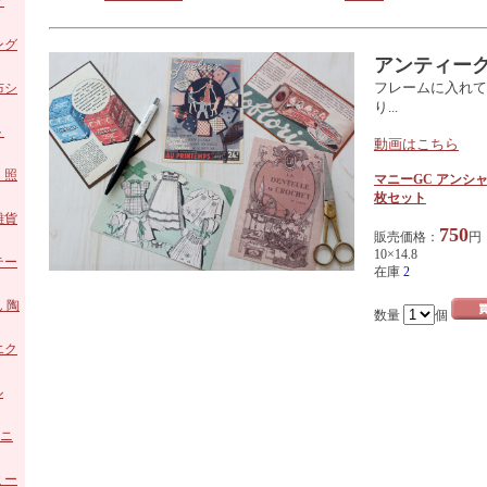
ア
ング
アンティー
フレームに入れて
ロー
布シ
り...
陶器
ト
動画はこちら
ホー
・照
マニーGC アンシ
枚セット
 ガ
雑貨
750
販売価格：
円
10×14.8
 陶
テー
在庫
2
ズ
 陶
数量
個
エク
ル
アニ
ミー