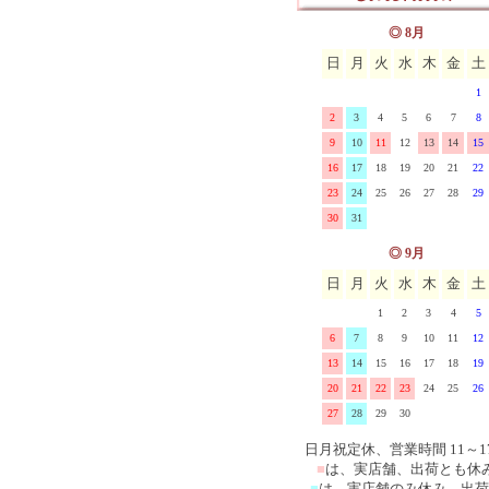
ス
マニー ブロドリー(刺繍)
イマン クラリス 陶器、
◎ 8月
日
月
火
水
木
金
土
ーズ
マニー エンボス&レース
ロー
イマン ローズバスケット
1
マニー シャンドファミー
器、ホーロー
イマン ローレライ ガラ
2
3
4
5
6
7
8
9
10
11
12
13
14
15
マニー ベアシリーズ
イマンその他の雑貨
16
17
18
19
20
21
22
23
24
25
26
27
28
29
マニー その他の陶器ガラ
30
31
マニー その他布製品
◎ 9月
日
月
火
水
木
金
土
1
2
3
4
5
6
7
8
9
10
11
12
13
14
15
16
17
18
19
20
21
22
23
24
25
26
27
28
29
30
日月祝定休、営業時間 11～1
■
は、実店舗、出荷とも休
■
は、実店舗のみ休み、出荷