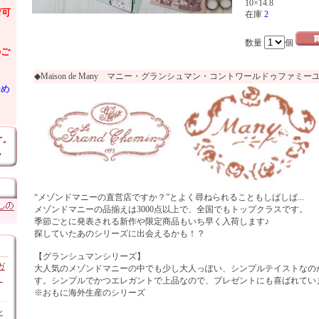
10×14.8
荷可
在庫
2
数量
個
のご
◆Maison de Many マニー・グランシュマン・コントワールドゥファミー
始め
“メゾンドマニーの直営店ですか？”とよく尋ねられることもしばしば...
メゾンドマニーの品揃えは3000点以上で、全国でもトップクラスです。
季節ごとに発表される新作や限定商品もいち早く入荷します♪
探していたあのシリーズに出会えるかも！？
【グランシュマンシリーズ】
ガ
大人気のメゾンドマニーの中でも少し大人っぽい、シンプルテイストなのが“le gr
ミ
す。シンプルでかつエレガントで上品なので、プレゼントにも喜ばれてい
※おもに海外生産のシリーズ
ン