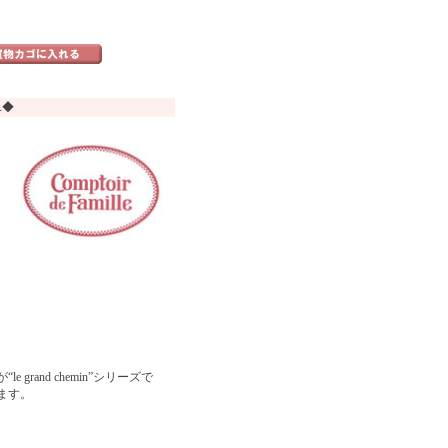
ユ◆
and chemin”シリーズで
ます。