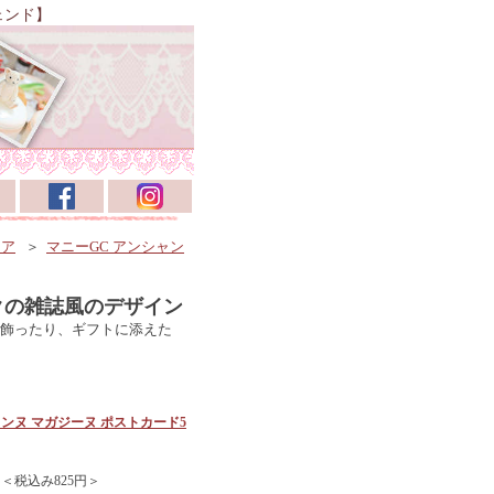
ェンド】
リア
＞
マニーGC アンシャン
クの雑誌風のデザイン
飾ったり、ギフトに添えた
ャンヌ マガジーヌ ポストカード5
 ＜税込み825円＞