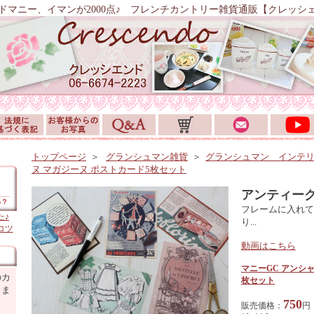
ドマニー、イマンが2000点♪ フレンチカントリー雑貨通販【クレッシ
トップページ
＞
グランシュマン雑貨
＞
グランシュマン インテ
ヌ マガジーヌ ポストカード5枚セット
アンティー
フレームに入れて
た♪
り...
コツ
動画はこちら
マニーGC アンシ
のカ
枚セット
しま
750
販売価格：
円