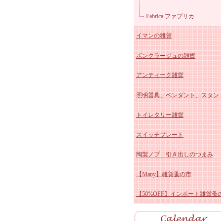
マニー クリスマス陶器
ユ
Fabrica ファブリカ
イマンの雑貨
マニー ペイザージュ・ア
ボンクラージュの雑貨
ローズ
マニー ブルーミングガーデ
イマン かほり 陶器、ホ
アンティーク雑貨
マニーレコルトシリーズ
ー
イマン しおりシリーズ
照明器具、ペンダント、スタン
マニー プロヴァンス
イマンももかシリーズ
アンティーク スージーク
トイレタリー雑貨
マニー チェリーシリーズ
イマン ビビアン 陶器、
ー
アンティーク ブルー&ホ
スイッチプレート
マニー デイジー陶磁器&
ロー
イマン スミレ 陶器、ホ
ト
アンティーク ホーロー雑
陶製ノブ 引き出しのつまみ
ス
マニー クリサンテーム
ー
イマン エマ 陶器、ホー
アンティーク 陶器雑貨
【Many】雑貨蚤の市
マニーポショアール・ド・
イマン プリンセスローズ
アンティーク その他
【50%OFF】インポート雑貨蚤
ーズ
マニー エルブシリーズ
イマン ダイアナローズ 
マニー ヴィオレ 陶器、
器、ホーロー
イマン イザベラ 陶器