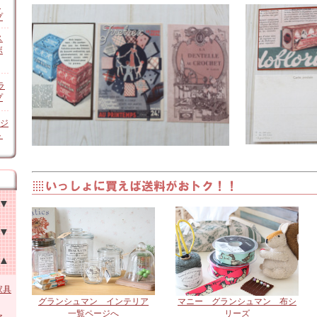
ン
プ
ス
ボ
ラ
プ
オジ
ト
チン
他
家具
グランシュマン インテリア
マニー グランシュマン 布シ
一覧ページへ
リーズ