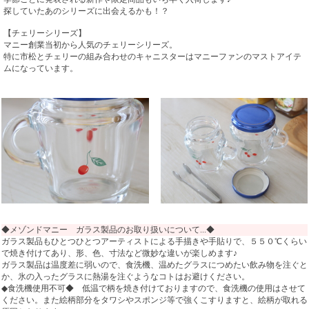
探していたあのシリーズに出会えるかも！？
【チェリーシリーズ】
マニー創業当初から人気のチェリーシリーズ。
特に市松とチェリーの組み合わせのキャニスターはマニーファンのマストアイテ
ムになっています。
◆メゾンドマニー ガラス製品のお取り扱いについて...◆
ガラス製品もひとつひとつアーティストによる手描きや手貼りで、５５０℃くらい
で焼き付けてあり、形、色、寸法など微妙な違いが楽しめます♪
ガラス製品は温度差に弱いので、食洗機、温めたグラスにつめたい飲み物を注ぐと
か、氷の入ったグラスに熱湯を注ぐようなコトはお避けください。
◆食洗機使用不可◆ 低温で柄を焼き付けておりますので、食洗機の使用はさせて
ください。また絵柄部分をタワシやスポンジ等で強くこすりますと、絵柄が取れる