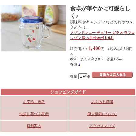
食卓が華やかに可愛らし
く♪
調味料やキャンディなどのおやつを
入れたり...
メゾンドマニー チェリー ガラス ラフロ
レゾン 取っ手付きボトルL
1,400
販売価格：
円 ＜税込み1,540円
＞
横9.5×奥7.5×高さ8.5 容量175ml
在庫
2
数量
個
ショッピングガイド
お支払・送料
よくある質問
法規に基づく表示
個人情報について
店舗案内
アクセスマップ