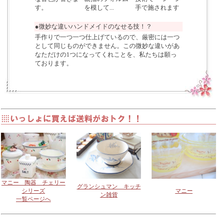
す。
を模して...
手で施されます
●微妙な違いハンドメイドのなせる技！？
手作りで一つ一つ仕上げているので、厳密には一つ
として同じものができません。この微妙な違いがあ
なただけの1つになってくれことを、私たちは願っ
ております。
マニー 陶器 チェリー
グランシュマン キッチ
シリーズ
マニー
ン雑貨
一覧ページへ