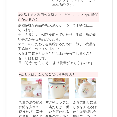
まれるのです。
●欠品すると次回の入荷まで、どうしてこんなに時間
がかかるの？
多種多様な商品を職人さんが一つ一つ丁寧に仕上げ
ています。
手に入りにくい材料を使っていたり、生産工程の多
い手のかかる商品だったり、
マニーのこだわりを実現するために、難しい商品を
妥協無く、作っているので、
入荷まで数ヶ月から半年以上かかってしまうこと
も、しばしばです。
長い間待つからこそ 、より愛着がでてくるのです
●たとえば、こんなこだわりを実現！
陶器の底の部分
マグやカップは
ふちの部分に優
に鈴を入れて、
口当たりが一番
しさを加えるぼ
使うたびに幸せ
いいと言われる
かしは熟練した
な音色が響きま
親指のフォルム
技術で一つ一つ