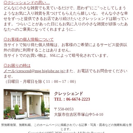
◎クレッシェンドの思い…
どんなに小さな雑貨でも見ているだけで、思わず"にこ"っとしてしまう
ようなお気に入り雑貨を見つけてもらえたら嬉しいな。 そんな小さな幸
せをず-っと提供できるお店であり続けたいとクレッシェンドは願ってい
ます。 つらいことがあった日にもお気に入りの小さな雑貨が頑張ったあ
なたへのご褒美になってくれますように...
◎お客様の個人情報について
当サイトで知り得た個人情報は、お客様のご希望によるサービス提供以
外の目的に利用することはありません。
当サイトでのお買い物は、SSLによって暗号化されています。
◎お困りの時は
メール<crescend@msg.biglobe.ne.jp>
また、お電話でもお問合せください
ませ。
（日曜日・月曜日を除く11：00～17：00）
クレッシェンド
TEL：06-6674-2223
〒558-0053
大阪市住吉区帝塚山中5-4-10
禁無断複製、無断転載、このホームページに掲載されている記事・写真・図表などの無断転載を禁
じます。