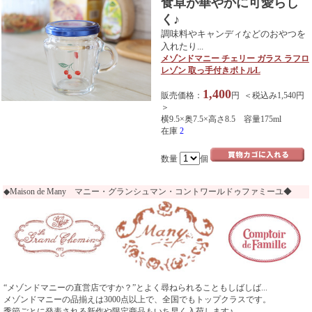
食卓が華やかに可愛らし
く♪
調味料やキャンディなどのおやつを
入れたり...
メゾンドマニー チェリー ガラス ラフロ
レゾン 取っ手付きボトルL
1,400
販売価格：
円 ＜税込み1,540円
＞
横9.5×奥7.5×高さ8.5 容量175ml
在庫
2
数量
個
◆Maison de Many マニー・グランシュマン・コントワールドゥファミーユ◆
“メゾンドマニーの直営店ですか？”とよく尋ねられることもしばしば...
メゾンドマニーの品揃えは3000点以上で、全国でもトップクラスです。
季節ごとに発表される新作や限定商品もいち早く入荷します♪