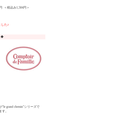
円 ＜税込み1,584円＞
した♪
ユ◆
and chemin”シリーズで
ます。