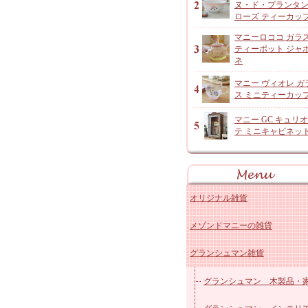
ヌ・ド・プランタ
ローズ ティーカッ
マニーロココ ガラ
ティーポット ジャ
ネ
マニー ヴィオレ ガ
ス ミニティーカッ
マニー GC キュリ
テ ミニキャビネッ
オリジナル雑貨
メゾンドマニーの雑貨
アンジャルダンロゼ
グランシュマン雑貨
オリジナルコットン雑貨
マニー ローズ 陶器キッ
レースドイリーなど
マニー ローズ 陶器その
グランシュマン 木製品・