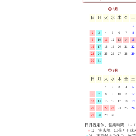
ス
マニー ブロドリー(刺繍)
イマン クラリス 陶器、
◎ 8月
日
月
火
水
木
金
土
ーズ
マニー エンボス&レース
ロー
イマン ローズバスケット
1
マニー シャンドファミー
器、ホーロー
イマン ローレライ ガラ
2
3
4
5
6
7
8
9
10
11
12
13
14
15
マニー ベアシリーズ
イマンその他の雑貨
16
17
18
19
20
21
22
23
24
25
26
27
28
29
マニー その他の陶器ガラ
30
31
マニー その他布製品
◎ 9月
日
月
火
水
木
金
土
1
2
3
4
5
6
7
8
9
10
11
12
13
14
15
16
17
18
19
20
21
22
23
24
25
26
27
28
29
30
日月祝定休、営業時間 11～1
■
は、実店舗、出荷とも休
■
は、実店舗のみ休み、出荷