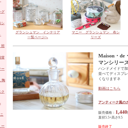
ア
ング
ロー
布シ
グランシュマン インテリア
マニー グランシュマン 布シ
陶器
ト
一覧ページへ
リーズ
ホー
・照
Maison・
 ガ
雑貨
マンシリー
ハンドメイドで加
 陶
テー
並べてディスプレ
くなりますネ
ズ
 陶
動画はこちら
エク
アンティーク風の
ル
1,440
販売価格：
アニ
直径5.5×高さ9.5
ミー
販売終了