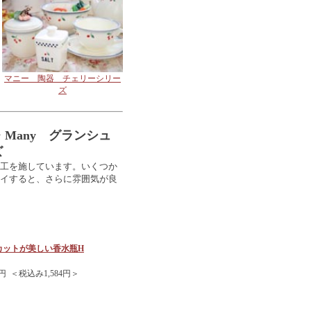
マニー 陶器 チェリーシリー
ズ
de・Many グランシュ
ズ
工を施しています。いくつか
イすると、さらに雰囲気が良
カットが美しい香水瓶H
円 ＜税込み1,584円＞