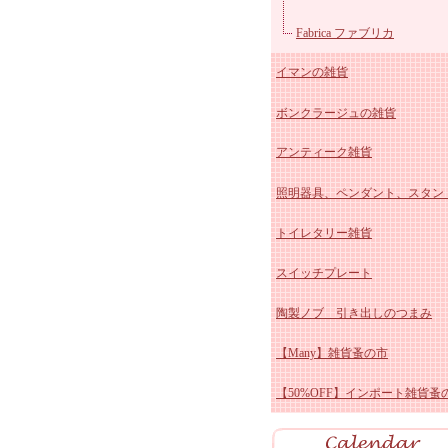
マニー クリスマス陶器
ユ
Fabrica ファブリカ
イマンの雑貨
マニー ペイザージュ・ア
ボンクラージュの雑貨
ローズ
マニー ブルーミングガーデ
イマン かほり 陶器、ホ
アンティーク雑貨
マニーレコルトシリーズ
ー
イマン しおりシリーズ
照明器具、ペンダント、スタン
マニー プロヴァンス
イマンももかシリーズ
アンティーク スージーク
トイレタリー雑貨
マニー チェリーシリーズ
イマン ビビアン 陶器、
ー
アンティーク ブルー&ホ
スイッチプレート
マニー デイジー陶磁器&
ロー
イマン スミレ 陶器、ホ
ト
アンティーク ホーロー雑
陶製ノブ 引き出しのつまみ
ス
マニー クリサンテーム
ー
イマン エマ 陶器、ホー
アンティーク 陶器雑貨
【Many】雑貨蚤の市
マニーポショアール・ド・
イマン プリンセスローズ
アンティーク その他
【50%OFF】インポート雑貨蚤
ーズ
マニー エルブシリーズ
イマン ダイアナローズ 
マニー ヴィオレ 陶器、
器、ホーロー
イマン イザベラ 陶器