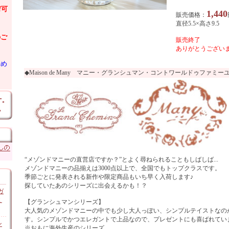
荷可
1,440
販売価格：
直径5.5×高さ9.5
のご
販売終了
ありがとうございま
始め
◆Maison de Many マニー・グランシュマン・コントワールドゥファミー
“メゾンドマニーの直営店ですか？”とよく尋ねられることもしばしば...
メゾンドマニーの品揃えは3000点以上で、全国でもトップクラスです。
季節ごとに発表される新作や限定商品もいち早く入荷します♪
探していたあのシリーズに出会えるかも！？
ガ
ミ
【グランシュマンシリーズ】
大人気のメゾンドマニーの中でも少し大人っぽい、シンプルテイストなのが“le gr
す。シンプルでかつエレガントで上品なので、プレゼントにも喜ばれてい
ン
※おもに海外生産のシリーズ