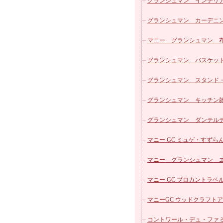
パッチワークシリーズ
マニー ローズ ホーロー
グランシュマン インテリ
カフェカーテン
マニー ローズ ガラス他
グランシュマン カーデニ
ヴィクトリアシリーズ
マニー エトフモチーフ 
雑貨
マニー グランシュマン 
ローズ柄カットクロス
ズ
マニー レールデュロココ
リーズ
グランシュマン バスケッ
マニー レールデュロココ
グランシュマン スタンド
ロー
マニー レールデュロココ
明器具
グランシュマン キッチン
ラス
マニー ステンシルローズ
グランシュマン ダンテル
器
マニー ブルーローズ シリー
ブルウェア
マニー GC ミュゲ・すずらん
マニー ノンブルシリーズ
器
マニー グランシュマン 
マニー プチメゾン陶器
リュ
マニー GC ブロカントラベ
マニー バンドゥメール
マニーGC ウッドクラフト
マニー プティ タンジュ
マル
コントワール・デュ・ファ