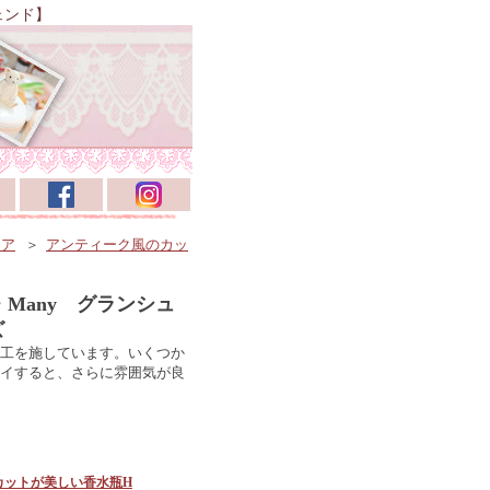
ェンド】
リア
＞
アンティーク風のカッ
de・Many グランシュ
ズ
工を施しています。いくつか
イすると、さらに雰囲気が良
カットが美しい香水瓶H