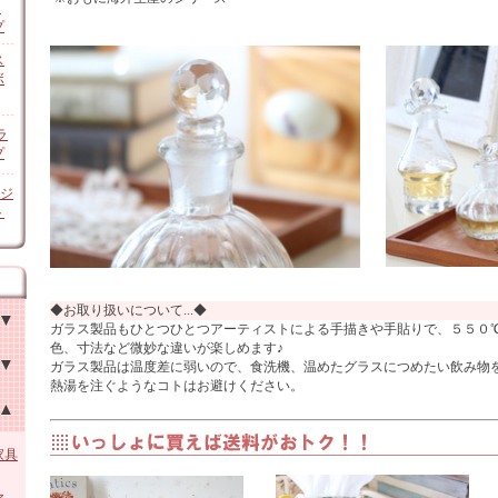
ン
プ
ス
ボ
ラ
プ
オジ
ト
◆お取り扱いについて...◆
ガラス製品もひとつひとつアーティストによる手描きや手貼りで、５５０
色、寸法など微妙な違いが楽しめます♪
ガラス製品は温度差に弱いので、食洗機、温めたグラスにつめたい飲み物
熱湯を注ぐようなコトはお避けください。
チン
他
家具