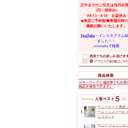
正午までのご注文は当日出
(日・祝休み)
※8/13～8/16 お盆休み
◆来店ご予約制◆希望日時
連絡お願いいたします。
YouTube
・インスタグラム
ました！！
cresosakaで検索
マニーローズ 陶器 
ーニッシュツール 
ニココット
マニー フェリシエ