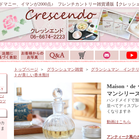
ドマニー、イマンが2000点♪ フレンチカントリー雑貨通販【クレッシ
トップページ
＞
グランシュマン雑貨
＞
グランシュマン インテ
トが美しい香水瓶H
Maison・
マンシリー
た♪
ハンドメイドで加
コツ
並べてディスプレ
くなりますネ
動画はこちら
のカ
しま
アンティーク風の