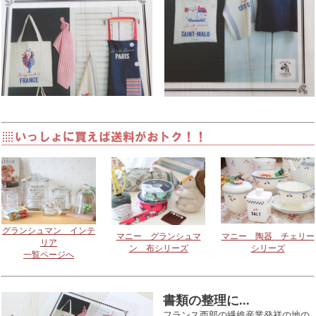
グランシュマン インテ
マニー グランシュマ
マニー 陶器 チェリー
リア
ン 布シリーズ
シリーズ
一覧ページへ
書類の整理に...
フランス西部の繊維産業発祥の地の