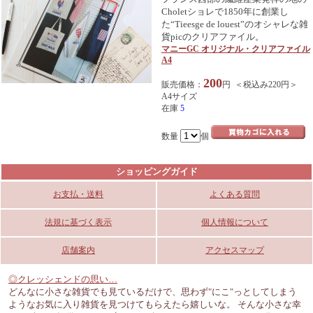
Choletショレで1850年に創業し
た“Tieesge de louest”のオシャレな雑
貨picのクリアファイル。
マニーGC オリジナル・クリアファイル
A4
200
販売価格：
円 ＜税込み220円＞
A4サイズ
在庫
5
数量
個
ショッピングガイド
お支払・送料
よくある質問
法規に基づく表示
個人情報について
店舗案内
アクセスマップ
◎クレッシェンドの思い…
どんなに小さな雑貨でも見ているだけで、思わず"にこ"っとしてしまう
ようなお気に入り雑貨を見つけてもらえたら嬉しいな。 そんな小さな幸