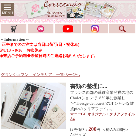
MENU
-- Information --
正午までのご注文は当日出荷可(日・祝休み)
※8/13～8/16 お盆休み
◆来店ご予約制◆希望日時のご連絡お願いいたします。
グランシュマン インテリア
一覧ページへ
書類の整理に...
フランス西部の繊維産業発祥の地の
Choletショレで1850年に創業し
た“Tieesge de louest”のオシャレな雑
貨picのクリアファイル。
マニーGC オリジナル・クリアファイル
A4
200
販売価格：
円 ＜税込み220円＞
A4サイズ