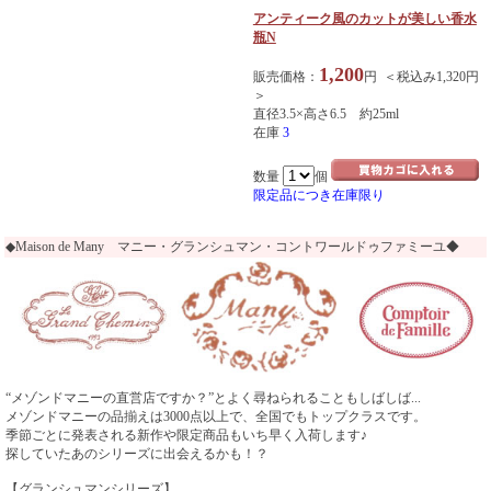
アンティーク風のカットが美しい香水
瓶N
1,200
販売価格：
円 ＜税込み1,320円
＞
直径3.5×高さ6.5 約25ml
在庫
3
数量
個
限定品につき在庫限り
◆Maison de Many マニー・グランシュマン・コントワールドゥファミーユ◆
“メゾンドマニーの直営店ですか？”とよく尋ねられることもしばしば...
メゾンドマニーの品揃えは3000点以上で、全国でもトップクラスです。
季節ごとに発表される新作や限定商品もいち早く入荷します♪
探していたあのシリーズに出会えるかも！？
【グランシュマンシリーズ】