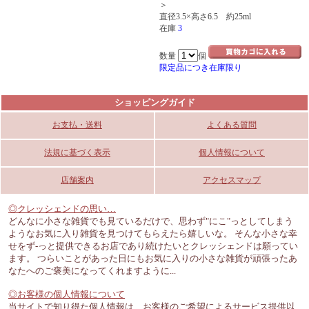
＞
直径3.5×高さ6.5 約25ml
在庫
3
数量
個
限定品につき在庫限り
ショッピングガイド
お支払・送料
よくある質問
法規に基づく表示
個人情報について
店舗案内
アクセスマップ
◎クレッシェンドの思い…
どんなに小さな雑貨でも見ているだけで、思わず"にこ"っとしてしまう
ようなお気に入り雑貨を見つけてもらえたら嬉しいな。 そんな小さな幸
せをず-っと提供できるお店であり続けたいとクレッシェンドは願ってい
ます。 つらいことがあった日にもお気に入りの小さな雑貨が頑張ったあ
なたへのご褒美になってくれますように...
◎お客様の個人情報について
当サイトで知り得た個人情報は、お客様のご希望によるサービス提供以