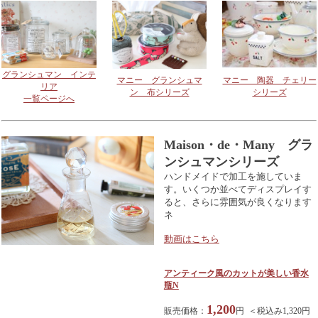
グランシュマン インテ
マニー グランシュマ
マニー 陶器 チェリー
リア
ン 布シリーズ
シリーズ
一覧ページへ
Maison・de・Many グラ
ンシュマンシリーズ
ハンドメイドで加工を施していま
す。いくつか並べてディスプレイす
ると、さらに雰囲気が良くなります
ネ
動画はこちら
アンティーク風のカットが美しい香水
瓶N
1,200
販売価格：
円 ＜税込み1,320円