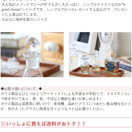
大人気のメゾンドマニーの中でも少し大人っぽい、シンプルテイストなのが“le
grand chemin”シリーズです。シンプルでかつエレガントで上品なので、プレゼン
トにも喜ばれています。
※おもに海外生産のシリーズ
◆お取り扱いについて...◆
ガラス製品もひとつひとつアーティストによる手描きや手貼りで、５５０℃くらい
で焼き付けてあり、形、色、寸法など微妙な違いが楽しめます♪
ガラス製品は温度差に弱いので、食洗機、温めたグラスにつめたい飲み物を注ぐと
か、氷の入ったグラスに熱湯を注ぐようなコトはお避けください。