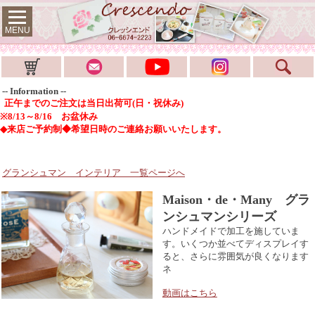
MENU
-- Information --
正午までのご注文は当日出荷可(日・祝休み)
※8/13～8/16 お盆休み
◆来店ご予約制◆希望日時のご連絡お願いいたします。
グランシュマン インテリア
一覧ページへ
Maison・de・Many グラ
ンシュマンシリーズ
ハンドメイドで加工を施していま
す。いくつか並べてディスプレイす
ると、さらに雰囲気が良くなります
ネ
動画はこちら