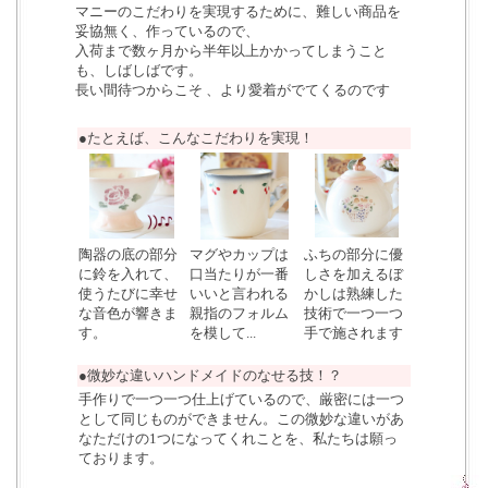
マニーのこだわりを実現するために、難しい商品を
妥協無く、作っているので、
入荷まで数ヶ月から半年以上かかってしまうこと
も、しばしばです。
長い間待つからこそ 、より愛着がでてくるのです
●たとえば、こんなこだわりを実現！
陶器の底の部分
マグやカップは
ふちの部分に優
に鈴を入れて、
口当たりが一番
しさを加えるぼ
使うたびに幸せ
いいと言われる
かしは熟練した
な音色が響きま
親指のフォルム
技術で一つ一つ
す。
を模して...
手で施されます
●微妙な違いハンドメイドのなせる技！？
手作りで一つ一つ仕上げているので、厳密には一つ
として同じものができません。この微妙な違いがあ
なただけの1つになってくれことを、私たちは願っ
ております。