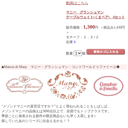
動画はこちら
マニー グランシュマン
テーブルウェイト(くまペア) 4セット
1,300
販売価格：
円 ＜税込み1,430円
＞
モチーフ：２．５×２
在庫
4
数量
個
◆Maison de Many マニー・グランシュマン・コントワールドゥファミーユ◆
“メゾンドマニーの直営店ですか？”とよく尋ねられることもしばしば...
メゾンドマニーの品揃えは3000点以上で、全国でもトップクラスです。
季節ごとに発表される新作や限定商品もいち早く入荷します♪
探していたあのシリーズに出会えるかも！？