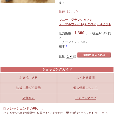
す！
動画はこちら
マニー グランシュマン
テーブルウェイト(くまペア) 4セット
1,300
販売価格：
円 ＜税込み1,430円
＞
モチーフ：２．５×２
在庫
4
数量
個
ショッピングガイド
お支払・送料
よくある質問
法規に基づく表示
個人情報について
店舗案内
アクセスマップ
◎クレッシェンドの思い…
どんなに小さな雑貨でも見ているだけで、思わず"にこ"っとしてしまう