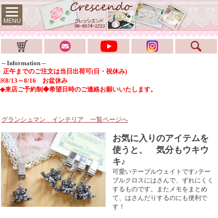
MENU
-- Information --
正午までのご注文は当日出荷可(日・祝休み)
※8/13～8/16 お盆休み
◆来店ご予約制◆希望日時のご連絡お願いいたします。
グランシュマン インテリア
一覧ページへ
お気に入りのアイテムを
使うと、 気分もウキウ
キ♪
可愛いテーブルウェイトです♪テー
ブルクロスにはさんで、ずれにくく
するものです。またメモをまとめ
て、はさんだりするのにも便利で
す！