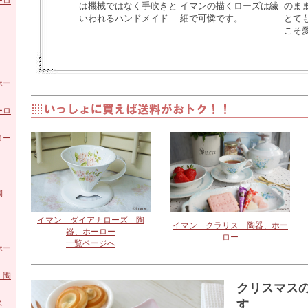
ア
ーロ
は機械ではなく手吹きと
イマンの描くローズは繊
のま
いわれるハンドメイド
細で可憐です。
とて
ング
こそ
ロー
布シ
陶器
ト
ホー
ホー
・照
ーロ
 ガ
雑貨
ロー
 陶
テー
ズ
 陶
陶
イマン ダイアナローズ 陶
エク
イマン クラリス 陶器、ホー
器、ホーロー
ロー
一覧ページへ
ル
ホー
アニ
 陶
クリスマス
す
ミー
ス