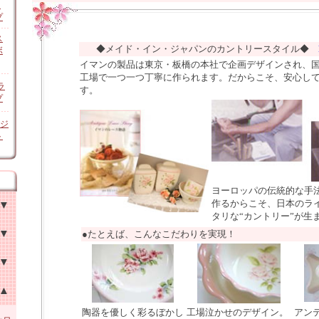
ン
プ
ス
◆メイド・イン・ジャパンのカントリースタイル◆
ボ
イマンの製品は東京・板橋の本社で企画デザインされ、
工場で一つ一つ丁寧に作られます。だからこそ、安心し
ラ
す。
プ
オジ
ト
ヨーロッパの伝統的な手
作るからこそ、日本のラ
タリな“カントリー”が生
●たとえば、こんなこだわりを実現！
チン
他
家具
陶器を優しく彩るぼかし
工場泣かせのデザイン。
アン