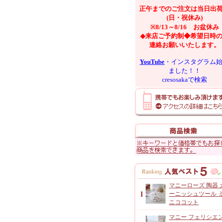
正午までのご注文は当日出
(日・祝休み)
※8/13～8/16 お盆休み
◆来店ご予約制◆希望日時
連絡お願いいたします。
YouTube
・インスタグラム
ました！！
cresosakaで検索
マニーローズ 陶器 
ーニッシュツール 
ニココット
マニー フェリシエ