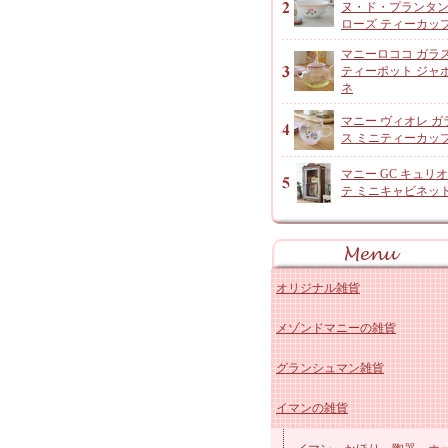
ヌ・ド・プランタ
ローズ ティーカッ
マニーロココ ガラ
ティーポット ジャ
ネ
マニー ヴィオレ ガ
ス ミニティーカッ
マニー GC キュリ
テ ミニキャビネッ
オリジナル雑貨
メゾンドマニーの雑貨
アンジャルダンロゼ
グランシュマン雑貨
オリジナルコットン雑貨
マニー ローズ 陶器キッ
イマンの雑貨
レースドイリーなど
マニー ローズ 陶器その
グランシュマン 木製品・