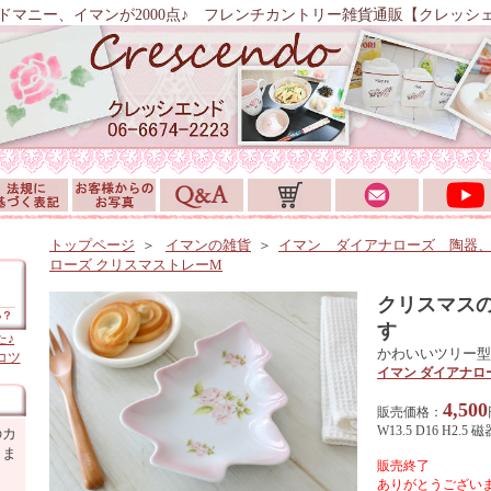
ドマニー、イマンが2000点♪ フレンチカントリー雑貨通販【クレッシ
トップページ
＞
イマンの雑貨
＞
イマン ダイアナローズ 陶器
ローズ クリスマストレーM
クリスマス
す
た♪
かわいいツリー型
コツ
イマン ダイアナロ
4,500
販売価格：
W13.5 D16 H2.5 磁
のカ
しま
販売終了
ありがとうございま