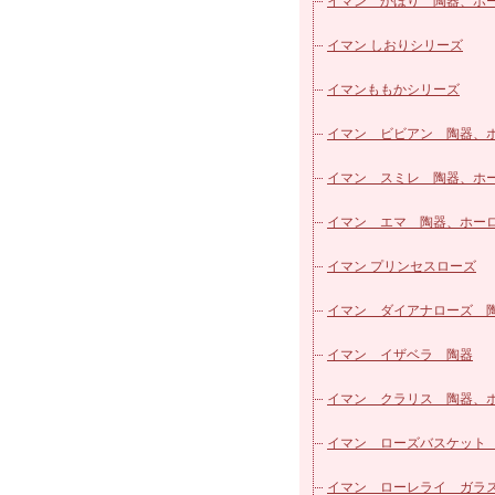
パッチワークシリーズ
マニー ローズ ホーロー
グランシュマン インテリ
イマン かほり 陶器、ホ
カフェカーテン
マニー ローズ ガラス他
グランシュマン カーデニ
ー
イマン しおりシリーズ
ヴィクトリアシリーズ
マニー エトフモチーフ 
雑貨
マニー グランシュマン 
イマンももかシリーズ
ローズ柄カットクロス
ズ
マニー レールデュロココ
リーズ
グランシュマン バスケッ
イマン ビビアン 陶器、
マニー レールデュロココ
グランシュマン スタンド
ロー
イマン スミレ 陶器、ホ
ロー
マニー レールデュロココ
明器具
グランシュマン キッチン
ー
イマン エマ 陶器、ホー
ラス
マニー ステンシルローズ
グランシュマン ダンテル
イマン プリンセスローズ
器
マニー ブルーローズ シリー
ブルウェア
マニー GC ミュゲ・すずらん
イマン ダイアナローズ 
マニー ノンブルシリーズ
器
マニー グランシュマン 
器、ホーロー
イマン イザベラ 陶器
マニー プチメゾン陶器
リュ
マニー GC ブロカントラベ
イマン クラリス 陶器、
マニー バンドゥメール
マニーGC ウッドクラフト
ロー
イマン ローズバスケット
マニー プティ タンジュ
マル
コントワール・デュ・ファ
器、ホーロー
イマン ローレライ ガラ