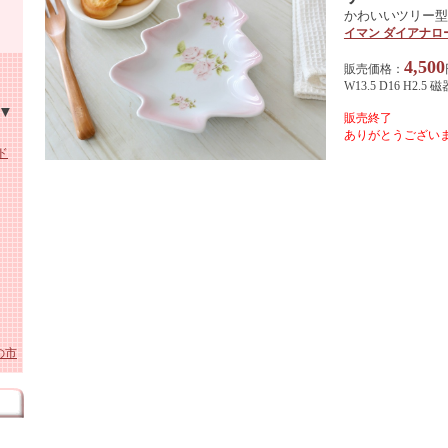
かわいいツリー型
イマン ダイアナロ
4,500
販売価格：
ン・
W13.5 D16 H2.5 磁
ン
販売終了
ありがとうございま
ド
ーパ
ワイ
貨
ガラ
の市
スリ
ガラ