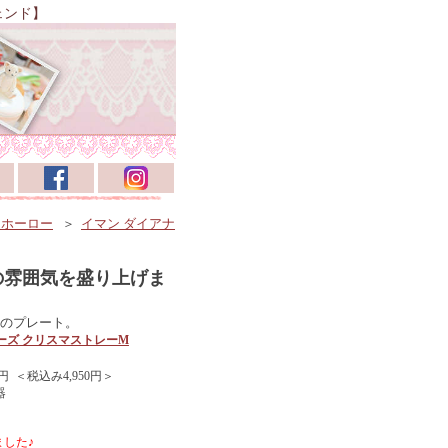
ェンド】
、ホーロー
＞
イマン ダイアナ
の雰囲気を盛り上げま
のプレート。
ーズ クリスマストレーM
円 ＜税込み4,950円＞
器
した♪