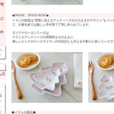
荷可
◆IMANE DIANA ROSE◆
のご
イマンの雑貨は“実際に使えるアンティークのそのままのデザイン”をコン
て、大量生産では難しい手作業で丁寧に作られています。
始め
ダイアナローズシリーズは
フランスアンティークの雰囲気をそのままに
優しいピンクのローズでイマンの代名詞とも言える不動の人気シリーズで
ガ
ミ
ン
◆イマンの商品◆