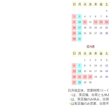
日
月
火
水
木
金
土
ス
マニー ブロドリー(刺繍)
1
ーズ
マニー エンボス&レース
2
3
4
5
6
7
8
9
10
11
12
13
14
15
マニー シャンドファミー
16
17
18
19
20
21
22
23
24
25
26
27
28
29
マニー ベアシリーズ
30
31
マニー その他の陶器ガラ
◎ 9月
日
月
火
水
木
金
土
マニー その他布製品
1
2
3
4
5
6
7
8
9
10
11
12
13
14
15
16
17
18
19
20
21
22
23
24
25
26
27
28
29
30
日月祝定休、営業時間 11～1
■
は、実店舗、出荷とも休
■
は、実店舗のみ休み、出荷
■
は実店舗のみ営業、出荷不