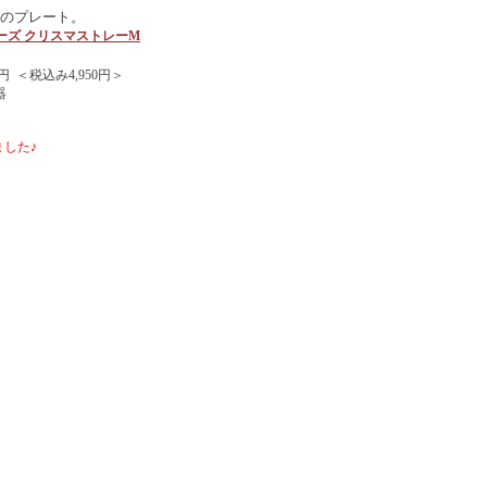
のプレート。
ーズ クリスマストレーM
円 ＜税込み4,950円＞
器
した♪