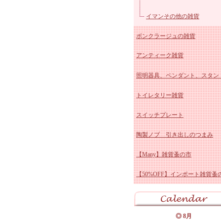
マニー クリスマス陶器
ユ
Fabrica ファブリカ
イマンその他の雑貨
ボンクラージュの雑貨
マニー ペイザージュ・ア
アンティーク雑貨
ローズ
マニー ブルーミングガーデ
照明器具、ペンダント、スタン
マニーレコルトシリーズ
アンティーク スージーク
トイレタリー雑貨
マニー プロヴァンス
ー
アンティーク ブルー&ホ
スイッチプレート
マニー チェリーシリーズ
ト
アンティーク ホーロー雑
陶製ノブ 引き出しのつまみ
マニー デイジー陶磁器&
アンティーク 陶器雑貨
【Many】雑貨蚤の市
ス
マニー クリサンテーム
アンティーク その他
【50%OFF】インポート雑貨蚤
マニーポショアール・ド・
ーズ
マニー エルブシリーズ
マニー ヴィオレ 陶器、
◎ 8月