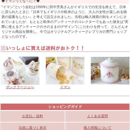
◆イマンってな～に？◆
“イマン”という会社は1990年に田中芳美さんがイギリスでの生活を終えて、日本
に戻られたときに『日本でもイギリスや欧米のように、大人の女性が楽しめる雑
貨の提案をしたい』と考えて設立されました。当初は輸入雑貨の卸をメインにさ
れていましたが、もともと欧米のアンティークのコレクターでもあった彼女は“実
際に使えるアンティークのそのままのデザイン”にこだわりを持って、どんどんオ
リジナル商品を開発し、今ではオリジナルアンティークレプリカの専門ショップ
となったのです。
ボンクラージュへ
イマン
ショッピングガイド
お支払・送料
よくある質問
法規に基づく表示
個人情報について