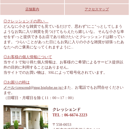
店舗案内
アクセスマップ
◎クレッシェンドの思い…
どんなに小さな雑貨でも見ているだけで、思わず"にこ"っとしてしまう
ようなお気に入り雑貨を見つけてもらえたら嬉しいな。 そんな小さな幸
せをず-っと提供できるお店であり続けたいとクレッシェンドは願ってい
ます。 つらいことがあった日にもお気に入りの小さな雑貨が頑張ったあ
なたへのご褒美になってくれますように...
◎お客様の個人情報について
当サイトで知り得た個人情報は、お客様のご希望によるサービス提供以
外の目的に利用することはありません。
当サイトでのお買い物は、SSLによって暗号化されています。
◎お困りの時は
メール<crescend@msg.biglobe.ne.jp>
また、お電話でもお問合せください
ませ。
（日曜日・月曜日を除く11：00～17：00）
クレッシェンド
TEL：06-6674-2223
〒558-0053