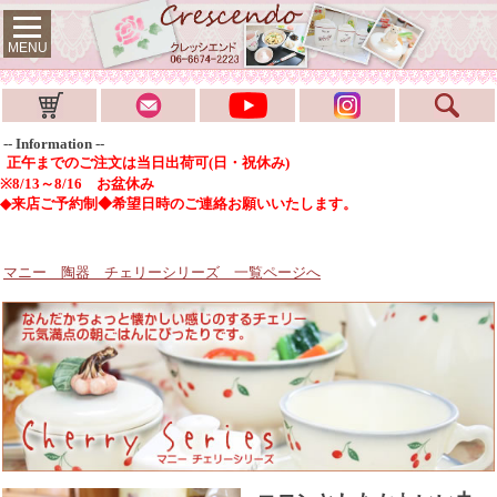
MENU
-- Information --
正午までのご注文は当日出荷可(日・祝休み)
※8/13～8/16 お盆休み
◆来店ご予約制◆希望日時のご連絡お願いいたします。
マニー 陶器 チェリーシリーズ
一覧ページへ