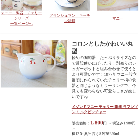
マニー 陶器 チェリー
グランシュマン キッチ
シリーズ
マニー
ン雑貨
一覧ページへ
コロンとしたかわいい丸
型
軽めの陶磁器、たっぷりサイズなの
で普段使いにぴったり！別売りのシ
ュガーポットと組み合わせて使うと
より可愛いです！1977年マニー設立
当初に作られていたチェリー柄の食
器と同じようなカラーリングで、今
見ても変わらない可愛らしさが嬉し
いですね
メゾンドマニー チェリー 陶器 ラフレゾ
ン ミルクピッチャー
1,800
販売価格：
円 ＜税込み1,980円
＞
横12.5×奥9×高さ8 容量250mL