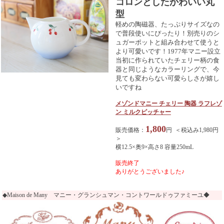
コロンとしたかわいい丸
型
軽めの陶磁器、たっぷりサイズなの
で普段使いにぴったり！別売りのシ
ュガーポットと組み合わせて使うと
より可愛いです！1977年マニー設立
当初に作られていたチェリー柄の食
器と同じようなカラーリングで、今
見ても変わらない可愛らしさが嬉し
いですね
メゾンドマニー チェリー 陶器 ラフレゾ
ン ミルクピッチャー
1,800
販売価格：
円 ＜税込み1,980円
＞
横12.5×奥9×高さ8 容量250mL
販売終了
ありがとうございました♪
◆Maison de Many マニー・グランシュマン・コントワールドゥファミーユ◆