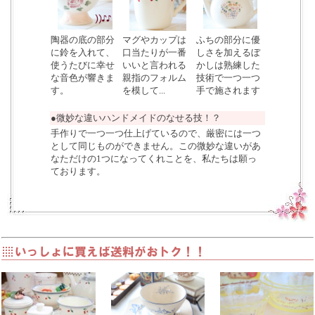
陶器の底の部分
マグやカップは
ふちの部分に優
に鈴を入れて、
口当たりが一番
しさを加えるぼ
使うたびに幸せ
いいと言われる
かしは熟練した
な音色が響きま
親指のフォルム
技術で一つ一つ
す。
を模して...
手で施されます
●微妙な違いハンドメイドのなせる技！？
手作りで一つ一つ仕上げているので、厳密には一つ
として同じものができません。この微妙な違いがあ
なただけの1つになってくれことを、私たちは願っ
ております。