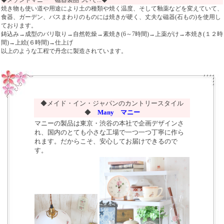
焼き物も使い道や用途により土の種類や焼く温度、そして釉薬などを変えていて、
食器、ガーデン、バスまわりのものには焼きが硬く、丈夫な磁器(石もの)を使用し
ております。
鋳込み→成型のバリ取り→自然乾燥→素焼き(6～7時間)→上薬がけ→本焼き(１２時
間)→上絵(６時間)→仕上げ
以上のような工程で丹念に製造されています。
◆メイド・イン・ジャパンのカントリースタイル
◆
Many マニー
マニーの製品は東京・渋谷の本社で企画デザインさ
れ、国内のとても小さな工場で一つ一つ丁寧に作ら
れます。だからこそ、安心してお届けできるので
す。