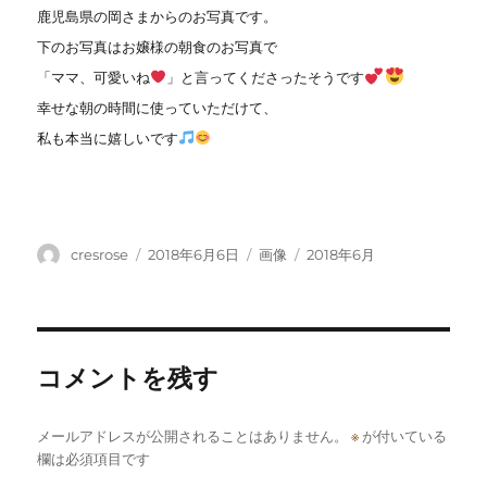
鹿児島県の岡さまからのお写真です。
下のお写真はお嬢様の朝食のお写真で
「ママ、
可愛いね
」と言ってくださったそうです
幸せな朝の時間に使っていただけて、
私も本当に嬉しいです
投
投
フ
カ
cresrose
2018年6月6日
画像
2018年6月
稿
稿
ォ
テ
者
日:
ー
ゴ
マ
リ
ッ
ー
ト
コメントを残す
メールアドレスが公開されることはありません。
※
が付いている
欄は必須項目です