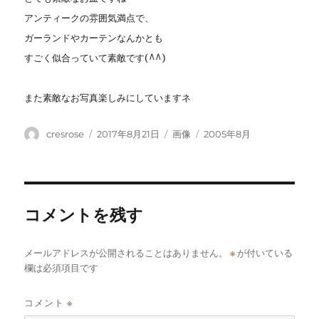
アンティークの雰囲気満点で、
ガーランドやカーテンなんかとも
すごく似合っていて素敵です(^^)
また素敵なお写真楽しみにしていますネ
投
投
フ
カ
cresrose
2017年8月21日
画像
2005年8月
稿
稿
ォ
テ
者
日:
ー
ゴ
マ
リ
ッ
ー
ト
コメントを残す
メールアドレスが公開されることはありません。
※
が付いている
欄は必須項目です
コメント
※