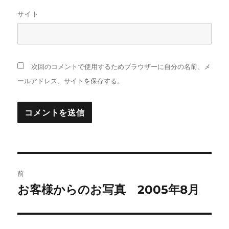
サイト
次回のコメントで使用するためブラウザーに自分の名前、メ
ールアドレス、サイトを保存する。
投
前
稿
お客様からのお写真 2005年8月
前
の
ナ
投
ビ