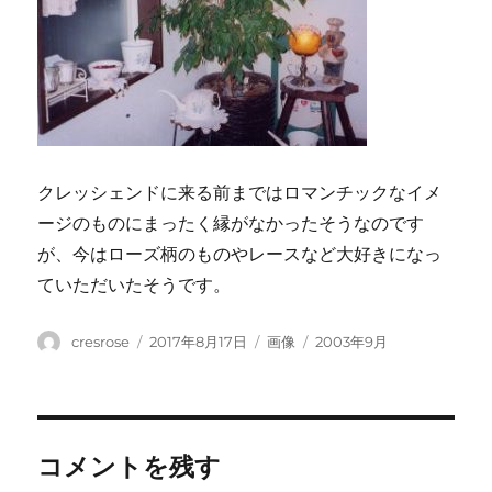
クレッシェンドに来る前まではロマンチックなイメ
ージのものにまったく縁がなかったそうなのです
が、今はローズ柄のものやレースなど大好きになっ
ていただいたそうです。
投
投
フ
カ
cresrose
2017年8月17日
画像
2003年9月
稿
稿
ォ
テ
者
日:
ー
ゴ
マ
リ
ッ
ー
ト
コメントを残す